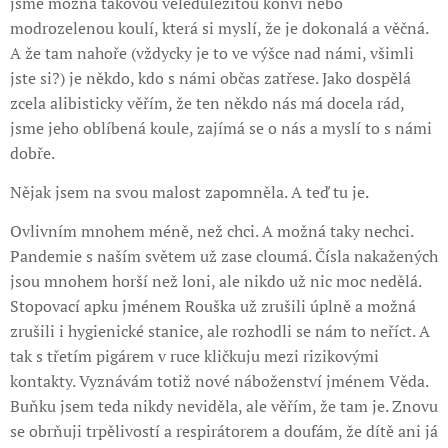
jsme možná takovou veledůležitou konví nebo
modrozelenou koulí, která si myslí, že je dokonalá a věčná.
A že tam nahoře (vždycky je to ve výšce nad námi, všimli
jste si?) je někdo, kdo s námi občas zatřese. Jako dospělá
zcela alibisticky věřím, že ten někdo nás má docela rád,
jsme jeho oblíbená koule, zajímá se o nás a myslí to s námi
dobře.
Nějak jsem na svou malost zapomněla. A teď tu je.
Ovlivním mnohem méně, než chci. A možná taky nechci.
Pandemie s naším světem už zase cloumá. Čísla nakažených
jsou mnohem horší než loni, ale nikdo už nic moc nedělá.
Stopovací apku jménem Rouška už zrušili úplně a možná
zrušili i hygienické stanice, ale rozhodli se nám to neříct. A
tak s třetím pigárem v ruce kličkuju mezi rizikovými
kontakty. Vyznávám totiž nové náboženství jménem Věda.
Buňku jsem teda nikdy neviděla, ale věřím, že tam je. Znovu
se obrňuji trpělivostí a respirátorem a doufám, že dítě ani já