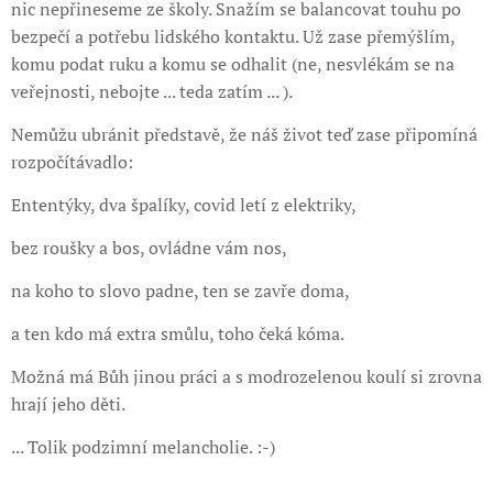
nic nepřineseme ze školy. Snažím se balancovat touhu po
bezpečí a potřebu lidského kontaktu. Už zase přemýšlím,
komu podat ruku a komu se odhalit (ne, nesvlékám se na
veřejnosti, nebojte ... teda zatím ... ).
Nemůžu ubránit představě, že náš život teď zase připomíná
rozpočítávadlo:
Ententýky, dva špalíky, covid letí z elektriky,
bez roušky a bos, ovládne vám nos,
na koho to slovo padne, ten se zavře doma,
a ten kdo má extra smůlu, toho čeká kóma.
Možná má Bůh jinou práci a s modrozelenou koulí si zrovna
hrají jeho děti.
... Tolik podzimní melancholie. :-)