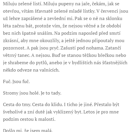
Miluju zelené listí. Miluju pupeny na jaře, čekám, jak se
otevřou, vítám šťavnatě zelené mladé lístky. V červenci jsou
už lehce zaprášené a zevšední mi. Pak se o ně na sklonku
léta začnu bát, protože vím, že nejsou věčné a že období
bez nich špatně snáším. Na podzim naposled před smrtí
zkrásní, aby mne okouzlily, a ještě jednou připoutaly mou
pozornost. A pak jsou pryč. Zašustí pod nohama. Zatančí
větrný tanec. A nejsou. Buď se stanou těžkou břečkou nebo
je shrabeme do pytlů, anebo je v bydlištích nás šťastnějších
někdo odveze na valnících.
Fuč. Jsou fuč.
Stromy jsou holé. Je to tady.
Cesta do tmy. Cesta do klidu. I ticho je jiné. Přestalo být
šveholivé a zní dutě jak vyklizený byt. Letos je pro mne
podzim cestou k malosti.
Došlo mi, že jsem malá.