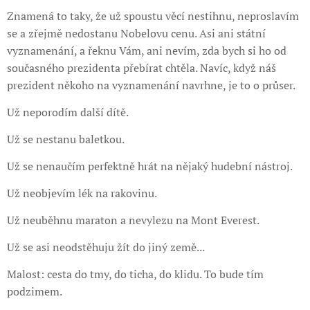
Znamená to taky, že už spoustu věcí nestihnu, neproslavím
se a zřejmě nedostanu Nobelovu cenu. Asi ani státní
vyznamenání, a řeknu Vám, ani nevím, zda bych si ho od
současného prezidenta přebírat chtěla. Navíc, když náš
prezident někoho na vyznamenání navrhne, je to o průser.
Už neporodím další dítě.
Už se nestanu baletkou.
Už se nenaučím perfektně hrát na nějaký hudební nástroj.
Už neobjevím lék na rakovinu.
Už neuběhnu maraton a nevylezu na Mont Everest.
Už se asi neodstěhuju žít do jiný země...
Malost: cesta do tmy, do ticha, do klidu. To bude tím
podzimem.