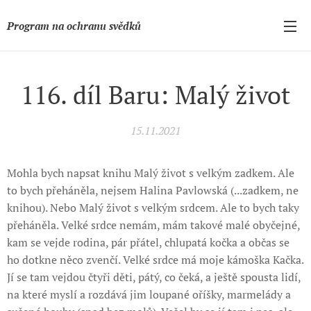
Program na ochranu svědků
116. díl Baru: Malý život
15.11.2021
Mohla bych napsat knihu Malý život s velkým zadkem. Ale
to bych přeháněla, nejsem Halina Pavlowská (...zadkem, ne
knihou). Nebo Malý život s velkým srdcem. Ale to bych taky
přeháněla. Velké srdce nemám, mám takové malé obyčejné,
kam se vejde rodina, pár přátel, chlupatá kočka a občas se
ho dotkne něco zvenčí. Velké srdce má moje kámoška Kačka.
Jí se tam vejdou čtyři děti, pátý, co čeká, a ještě spousta lidí,
na které myslí a rozdává jim loupané oříšky, marmelády a