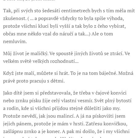
Tak, při svých sto šedesáti centimetrech bych s tím měla mít
zkušenost. ( ... a popravdě vždycky to byla spíše výhoda,
protože všichni kluci byli vyšší a tak bylo z čeho vybírat,
občas mne někdo vzal do náručí a tak...) Ale o tom
nemluvím.
Můj život je maličký. Ve spoustě jiných životů se ztrácí. Ve
velkém světě velkých rozhodnutí...
Když jste malí, můžete si hrát. To je na tom báječné. Možná
právě proto pracuju s dětmi.
Jako dítě jsem si představovala, že třeba v čajové konvici
nebo zrnku písku žije celý vlastní vesmír. Svět plný bytostí
a rodin, kde si všichni přijdou stejně důležití jako my.
Protože nevědí, jak jsou malincí. A já na pískovišti jsem
jejich pánem, protože je mám v hrsti. Zatřesu konvičkou,
zašlápnu zrnko a je konec. A pak mi došlo, že i my všichni