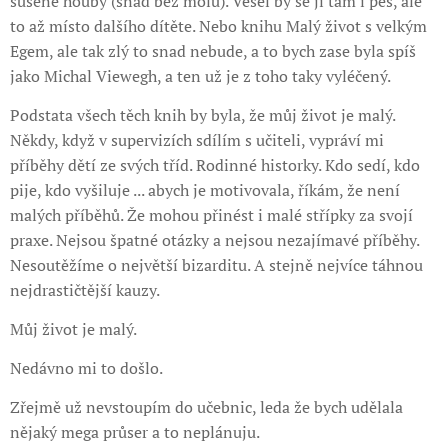
sušené houby (snad bez molů). Vešel by se jí tam i pes, ale
to až místo dalšího dítěte. Nebo knihu Malý život s velkým
Egem, ale tak zlý to snad nebude, a to bych zase byla spíš
jako Michal Viewegh, a ten už je z toho taky vyléčený.
Podstata všech těch knih by byla, že můj život je malý.
Někdy, když v supervizích sdílím s učiteli, vypráví mi
příběhy dětí ze svých tříd. Rodinné historky. Kdo sedí, kdo
pije, kdo vyšiluje ... abych je motivovala, říkám, že není
malých příběhů. Že mohou přinést i malé střípky za svojí
praxe. Nejsou špatné otázky a nejsou nezajímavé příběhy.
Nesoutěžíme o největší bizarditu. A stejně nejvíce táhnou
nejdrastičtější kauzy.
Můj život je malý.
Nedávno mi to došlo.
Zřejmě už nevstoupím do učebnic, leda že bych udělala
nějaký mega průser a to neplánuju.