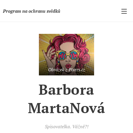
Program na ochranu svědků
Obrázek z Pixers.cz
Barbora
MartaNová
Spisovatelka. Vážně?!