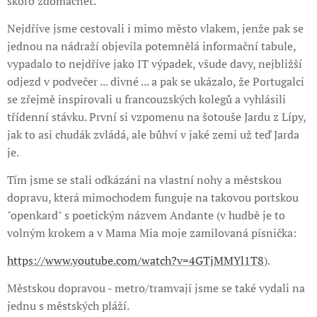
skoro zdomácnět.
Nejdříve jsme cestovali i mimo město vlakem, jenže pak se
jednou na nádraží objevila potemnělá informační tabule,
vypadalo to nejdříve jako IT výpadek, všude davy, nejbližší
odjezd v podvečer ... divné ... a pak se ukázalo, že Portugalci
se zřejmě inspirovali u francouzských kolegů a vyhlásili
třídenní stávku. První si vzpomenu na šotouše Jardu z Lípy,
jak to asi chudák zvládá, ale bůhví v jaké zemi už teď Jarda
je.
Tím jsme se stali odkázáni na vlastní nohy a městskou
dopravu, která mimochodem funguje na takovou portskou
"openkard" s poetickým názvem Andante (v hudbě je to
volným krokem a v Mama Mia moje zamilovaná písnička:
https://www.youtube.com/watch?v=4GTjMMYl1T8
).
Městskou dopravou - metro/tramvají jsme se také vydali na
jednu s městských pláží.