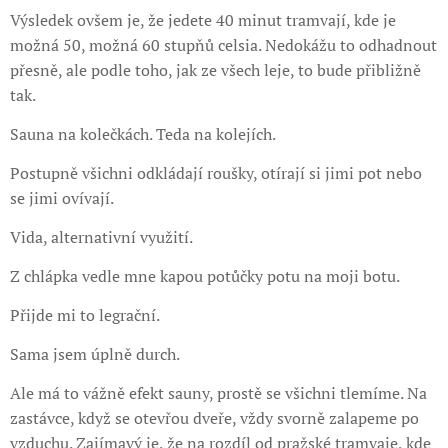
Výsledek ovšem je, že jedete 40 minut tramvají, kde je
možná 50, možná 60 stupňů celsia. Nedokážu to odhadnout
přesně, ale podle toho, jak ze všech leje, to bude přibližně
tak.
Sauna na kolečkách. Teda na kolejích.
Postupně všichni odkládají roušky, otírají si jimi pot nebo
se jimi ovívají.
Vida, alternativní využití.
Z chlápka vedle mne kapou potůčky potu na moji botu.
Přijde mi to legrační.
Sama jsem úplně durch.
Ale má to vážně efekt sauny, prostě se všichni tlemíme. Na
zastávce, když se otevřou dveře, vždy svorně zalapeme po
vzduchu. Zajímavý je, že na rozdíl od pražské tramvaje, kde