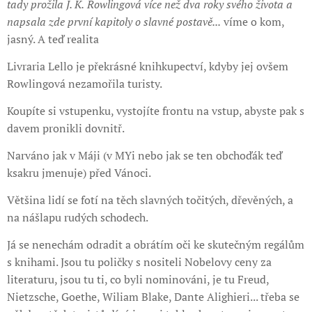
tady prožila J. K.
Rowlingová více než dva roky svého života a
napsala zde první kapitoly o slavné postavě...
víme o kom,
jasný. A teď realita
Livraria Lello je překrásné knihkupectví, kdyby jej ovšem
Rowlingová nezamořila turisty.
Koupíte si vstupenku, vystojíte frontu na vstup, abyste pak s
davem pronikli dovnitř.
Narváno jak v Máji (v MYi nebo jak se ten obchoďák teď
ksakru jmenuje) před Vánoci.
Většina lidí se fotí na těch slavných točitých, dřevěných, a
na nášlapu rudých schodech.
Já se nenechám odradit a obrátím oči ke skutečným regálům
s knihami. Jsou tu poličky s nositeli Nobelovy ceny za
literaturu, jsou tu ti, co byli nominováni, je tu Freud,
Nietzsche, Goethe, Wiliam Blake, Dante Alighieri... třeba se