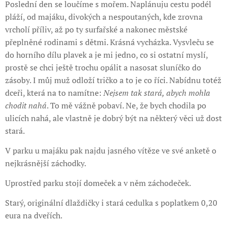
Poslední den se loučíme s mořem. Naplánuju cestu podél
pláží, od majáku, divokých a nespoutaných, kde zrovna
vrcholí příliv, až po ty surfařské a nakonec městské
přeplněné rodinami s dětmi. Krásná vycházka. Vysvleču se
do horního dílu plavek a je mi jedno, co si ostatní myslí,
prostě se chci ještě trochu opálit a nasosat sluníčko do
zásoby. I můj muž odloží tričko a to je co říci. Nabídnu totéž
dceři, která na to namítne:
Nejsem tak stará, abych mohla
chodit nahá
. To mě vážně pobaví. Ne, že bych chodila po
ulicích nahá, ale vlastně je dobrý být na některý věci už dost
stará.
V parku u majáku pak najdu jasného vítěze ve své anketě o
nejkrásnější záchodky.
Uprostřed parku stojí domeček a v něm záchodeček.
Starý, originální dlaždičky i stará cedulka s poplatkem 0,20
eura na dveřích.