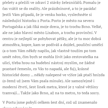
přelety a přežili ve zdraví 2 stávky železničářů. Pomalu je
čas vrátit se do reality. Ale prázdninové, a to je paráda!
Jestli Vám připadá, že je venku horko, vyslechněte si
následující historku z Porta. Porto je město na severu
Portugalska a jak říká moje dcera, je to trochu Brno. Velké,
ale ne jako hlavní město Lisabon, a trochu provinční. V
centru je nejlepší se pohybovat pěšky, ale je tu moc dobrá
atmosféra, kopce, kam se podíváš a dojdeš, pouliční umělci
(a o tom Vám někdy napíšu, jak vlastně toužím po tom
umět něco, čím bych se mohla živit jako cestovatelka na
ulici, třeba hrou na hudební nástroj myslím, ne žádné
prastaré řemeslo, co Vás to napadá, ale fuj), krásné
historické domy ... někdy nalepené ve výšce jak ptačí hnízda
(o čemž už jsem Vám psala minule). Ale samozřejmě i
moderní čtvrti, šest linek metra, které je z valné většiny
tramvají... Takže jako Brno, až na to metro, to teda sorry.
V Portu jsme pobyli celkem šest dní, což už znamenalo