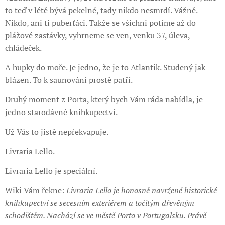
to teď v létě bývá pekelné, tady nikdo nesmrdí. Vážně.
Nikdo, ani ti puberťáci. Takže se všichni potíme až do
plážové zastávky, vyhrneme se ven, venku 37, úleva,
chládeček.
A hupky do moře. Je jedno, že je to Atlantik. Studený jak
blázen. To k saunování prostě patří.
Druhý moment z Porta, který bych Vám ráda nabídla, je
jedno starodávné knihkupectví.
Už Vás to jistě nepřekvapuje.
Livraria Lello.
Livraria Lello je speciální.
Wiki Vám řekne:
Livraria Lello je honosně navržené historické
knihkupectví se secesním exteriérem a točitým dřevěným
schodištěm. Nachází se ve městě Porto v Portugalsku. Právě