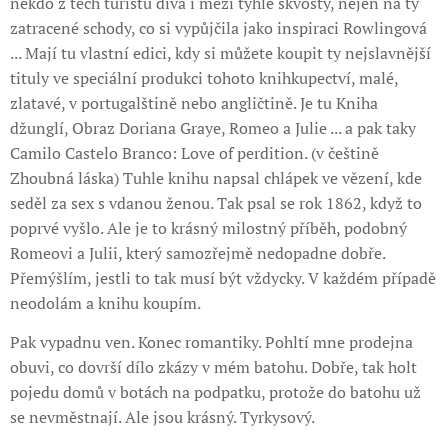
někdo z těch turistů dívá i mezi tyhle skvosty, nejen na ty
zatracené schody, co si vypůjčila jako inspiraci Rowlingová
... Mají tu vlastní edici, kdy si můžete koupit ty nejslavnější
tituly ve speciální produkci tohoto knihkupectví, malé,
zlatavé, v portugalštině nebo angličtině. Je tu Kniha
džunglí, Obraz Doriana Graye, Romeo a Julie ... a pak taky
Camilo Castelo Branco: Love of perdition. (v češtině
Zhoubná láska) Tuhle knihu napsal chlápek ve vězení, kde
seděl za sex s vdanou ženou. Tak psal se rok 1862, když to
poprvé vyšlo. Ale je to krásný milostný příběh, podobný
Romeovi a Julii, který samozřejmě nedopadne dobře.
Přemýšlím, jestli to tak musí být vždycky. V každém případě
neodolám a knihu koupím.
Pak vypadnu ven. Konec romantiky. Pohltí mne prodejna
obuvi, co dovrší dílo zkázy v mém batohu. Dobře, tak holt
pojedu domů v botách na podpatku, protože do batohu už
se nevměstnají. Ale jsou krásný. Tyrkysový.