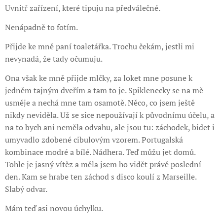
Uvnitř zařízení, které tipuju na předválečné.
Nenápadně to fotím.
Přijde ke mně paní toaletářka. Trochu čekám, jestli mi
nevynadá, že tady očumuju.
Ona však ke mně přijde mlčky, za loket mne posune k
jedněm tajným dveřím a tam to je. Spiklenecky se na mě
usměje a nechá mne tam osamotě. Něco, co jsem ještě
nikdy neviděla. Už se sice nepoužívají k původnímu účelu, a
na to bych ani neměla odvahu, ale jsou tu: záchodek, bidet i
umyvadlo zdobené cibulovým vzorem. Portugalská
kombinace modré a bílé. Nádhera. Teď můžu jet domů.
Tohle je jasný vítěz a měla jsem ho vidět právě poslední
den. Kam se hrabe ten záchod s disco koulí z Marseille.
Slabý odvar.
Mám teď asi novou úchylku.