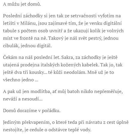
A můžu jet domů.
Poslední záchodky si jen tak ze setrvačnosti vyfotím na
letišti v Milánu, jsou zajímavé tím, že je venku digitální
tabule s počtem osob uvnitř a že ukazují kolik je volných
míst ve frontě na ně. Takový je náš svět pestrý, jednou
cibulák, jednou digitál.
Čekám na náš poslední let. Sakra, za záchodky je ještě
utajená prodejna italských kožených kabelek. Tak jo, tak
ještě dva tři kousky... té kůži neodolám. Mně už je to
všechno jedno ...
A pak už jen modlitba, ať můj batoh nikdo nepřeměřuje,
neváží a nesoudí...
Domů dorazíme v pořádku.
Jediným překvapením, o které teda při návratu z cest úplně
nestojíte, je cedule o odstávce teplé vody.