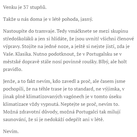
Venku je 37 stupňů.
Takže u nás doma je v létě pohoda, jasný.
Nastoupíte do tramvaje. Tedy vmáčknete se mezi skupinu
středoškoláků a jen si hlídáte, že jsou uvnitř všichni členové
výpravy. Stojíte na jedné noze, a ještě si nejste jistí, zda je
Vaše. Klasika. Nutno podotknout, že v Portugalsku se v
městské dopravě stále nosí povinně roušky. Blbý, ale holt
pravidlo.
Jenže, a to fakt nevím, kdo zavedl a proč, ale časem jsme
pochopili, že na téhle trase je to standard, ne výjimka, v
jinak plně klimatizovaných vagónech je v tomto úseku
klimatizace vždy vypnutá. Neptejte se proč, nevím to.
Možná zdravotní důvody, možná Portugalci tak milují
saunování, že si je nedokáží odepřít ani v létě.
Nevím.