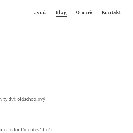
Úvod
Blog
O mně
Kontakt
n ty dvě oldschoolový
žím a odmítám otevřít oči.