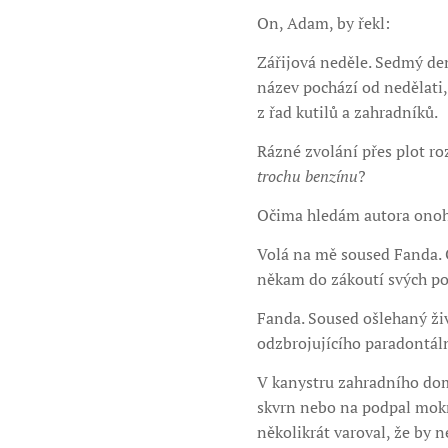
On, Adam, by řekl:
Zářijová neděle. Sedmý den
název pochází od nedělati,
z řad kutilů a zahradníků.
Rázné zvolání přes plot ro
trochu benzínu
?
Očima hledám autora onoh
Volá na mě soused Fanda. 
někam do zákoutí svých po
Fanda. Soused ošlehaný živ
odzbrojujícího paradontál
V kanystru zahradního domk
skvrn nebo na podpal mokré
několikrát varoval, že by n