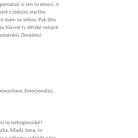
pamatuji si jen tu emoci. A
ostě s jedním starším
 to mám za sebou. Pak léta
uju hlavně ty dětské voňavé
koumávání. Dorážení.
esuscitace. Emocionální,
ení to nehygienické?
ntka. Mladá žena, co
ama a někomu vykládá něco