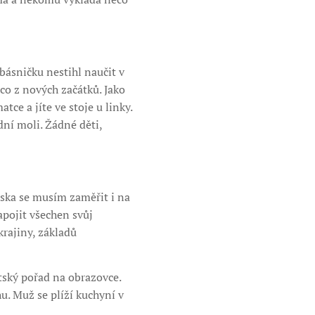
básničku nestihl naučit v
co z nových začátků. Jako
ce a jíte ve stoje u linky.
dní moli. Žádné děti,
ska se musím zaměřit i na
pojit všechen svůj
krajiny, základů
tský pořad na obrazovce.
hu. Muž se plíží kuchyní v