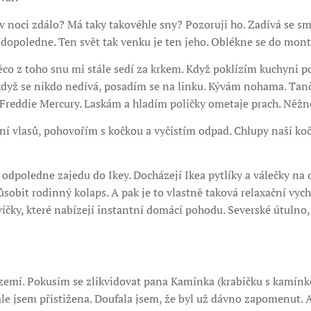
v noci zdálo? Má taky takovéhle sny? Pozoruji ho. Zadívá se s
 dopoledne. Ten svět tak venku je ten jeho. Oblékne se do monte
ěco z toho snu mi stále sedí za krkem. Když poklízím kuchyni 
dyž se nikdo nedívá, posadím se na linku. Kývám nohama. Tan
Freddie Mercury. Laskám a hladím poličky ometaje prach. Něžn
ní vlasů, pohovořím s kočkou a vyčistím odpad. Chlupy naší ko
odpoledne zajedu do Ikey. Docházejí Ikea pytlíky a válečky na
ůsobit rodinný kolaps. A pak je to vlastně taková relaxační vyc
víčky, které nabízejí instantní domácí pohodu. Severské útulno, 
území. Pokusím se zlikvidovat pana Kamínka (krabičku s kamínk
ale jsem přistižena. Doufala jsem, že byl už dávno zapomenut. A