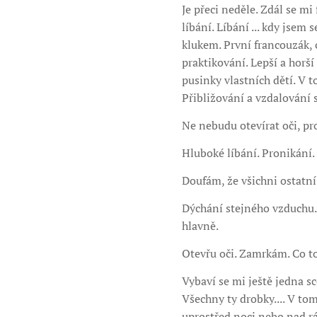
Je přeci neděle. Zdál se m
líbání. Líbání ... kdy jse
klukem. První francouzák, c
praktikování. Lepší a horš
pusinky vlastních dětí. V 
Přibližování a vzdalování 
Ne nebudu otevírat oči, pr
Hluboké líbání. Pronikání.
Doufám, že všichni ostatní 
Dýchání stejného vzduchu. 
hlavně.
Otevřu oči. Zamrkám. Co t
Vybaví se mi ještě jedna s
Všechny ty drobky.... V to
uprostřed noci nebo nad r