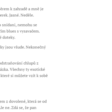
měrem k zahradě a mně je
rek. Jasné. Neděle.
po snídani, nemohu se
čím blues s vysavačem.
é doteky.
čky jsou všude. Nekonečný
 odstraňování chlupů z
házka. Všechny ty exotické
které si můžete vzít k sobě
em z dovolené, která se od
le ne. Zdá se, že pan