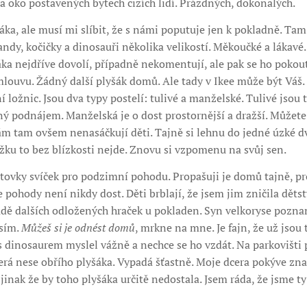
 oko postavených bytech cizích lidí. Prázdných, dokonalých.
áka, ale musí mi slíbit, že s námi poputuje jen k pokladně. Ta
ndy, kočičky a dinosauři několika velikostí. Měkoučké a lákavé.
šáka nejdříve dovolí, případně nekomentují, ale pak se ho pokout
uvu. Žádný další plyšák domů. Ale tady v Ikee může být Váš. P
 ložnic. Jsou dva typy postelí: tulivé a manželské. Tulivé jsou 
ný podnájem. Manželská je o dost prostornější a dražší. Můžete
m tam ovšem nenasáčkují děti. Tajně si lehnu do jedné úzké dvo
žku to bez blízkosti nejde. Znovu si vzpomenu na svůj sen.
tovky svíček pro podzimní pohodu. Propašuji je domů tajně, pro
ohody není nikdy dost. Děti brblají, že jsem jim zničila dětstv
dě dalších odložených hraček u pokladen. Syn velkoryse poznam
sím.
Můžeš si je odnést domů
, mrkne na mne. Je fajn, že už jsou 
 s dinosaurem myslel vážně a nechce se ho vzdát. Na parkovišti 
terá nese obřího plyšáka. Vypadá šťastně. Moje dcera pokýve zna
í, jinak že by toho plyšáka určitě nedostala. Jsem ráda, že jsme t