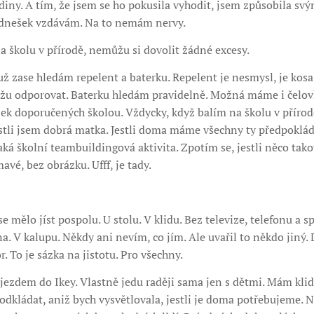
diny. A tím, že jsem se ho pokusila vyhodit, jsem způsobila sv
dnešek vzdávám. Na to nemám nervy.
na školu v přírodě, nemůžu si dovolit žádné excesy.
už zase hledám repelent a baterku. Repelent je nesmysl, je kosa 
žu odporovat. Baterku hledám pravidelně. Možná máme i čelov
ložek doporučených školou. Vždycky, když balím na školu v příro
Jestli jsem dobrá matka. Jestli doma máme všechny ty předpokl
aká školní teambuildingová aktivita. Zpotím se, jestli něco tak
vé, bez obrázku. Ufff, je tady.
e mělo jíst pospolu. U stolu. V klidu. Bez televize, telefonu a s
lna. V kalupu. Někdy ani nevím, co jím. Ale uvařil to někdo jiný
. To je sázka na jistotu. Pro všechny.
zdem do Ikey. Vlastně jedu raději sama jen s dětmi. Mám klid
e odkládat, aniž bych vysvětlovala, jestli je doma potřebujeme.