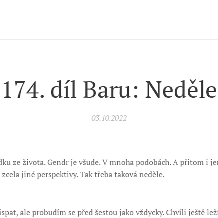
174. díl Baru: Neděle
03.10.2022
u ze života. Gendr je všude. V mnoha podobách. A přitom i je
 zcela jiné perspektivy. Tak třeba taková neděle.
ispat, ale probudím se před šestou jako vždycky. Chvíli ještě le