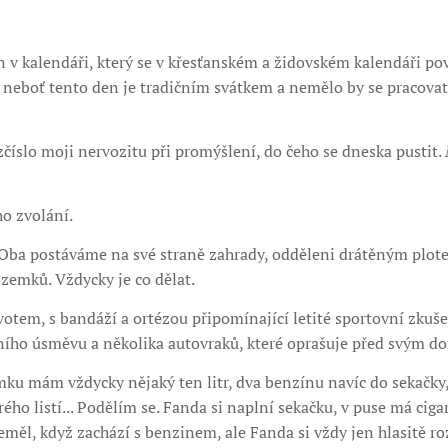
 v kalendáři, který se v křesťanském a židovském kalendáři pov
 neboť tento den je tradičním svátkem a nemělo by se pracovat
zčíslo moji nervozitu při promýšlení, do čeho se dneska pustit.
o zvolání.
Oba postáváme na své straně zahrady, odděleni drátěným plote
zemků. Vždycky je co dělat.
otem, s bandáží a ortézou připomínající letité sportovní zkušen
ního úsměvu a několika autovraků, které oprašuje před svým 
u mám vždycky nějaký ten litr, dva benzínu navíc do sekačky, 
ho listí... Podělím se. Fanda si naplní sekačku, v puse má ciga
eměl, když zachází s benzinem, ale Fanda si vždy jen hlasitě ro