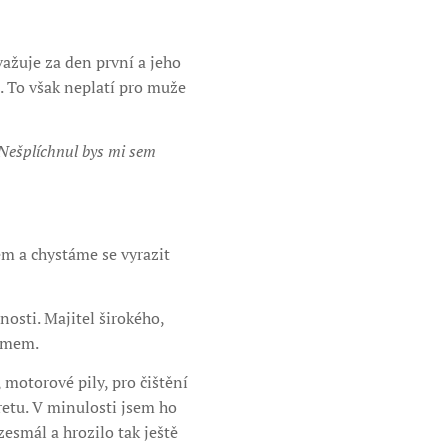
ažuje za den první a jeho
. To však neplatí pro muže
Nešplíchnul bys mi sem
m a chystáme se vyrazit
osti. Majitel širokého,
domem.
motorové pily, pro čištění
retu. V minulosti jsem ho
zesmál a hrozilo tak ještě