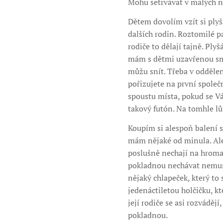
Mohu setrvávat v malých na
Dětem dovolím vzít si plyš
dalších rodin. Roztomilé pa
rodiče to dělají tajně. Ply
mám s dětmi uzavřenou smlo
můžu snít. Třeba v oddělení
pořizujete na první společ
spoustu místa, pokud se Vá
takový futón. Na tomhle lů
Koupím si alespoň balení s
mám nějaké od minula. Ale p
poslušně nechají na hroma
pokladnou nechávat nemu
nějaký chlapeček, který to
jedenáctiletou holčičku, k
její rodiče se asi rozváděj
pokladnou.