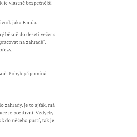
k je vlastně bezpečnější
ávník jako Fanda.
rý běžně do deseti večer s
pracovat na zahradě".
ořezy.
řesně. Pohyb připomíná
o zahrady. Je to ajťák, má
ace je pozitivní. Vždycky
ž do něčeho pustí, tak je