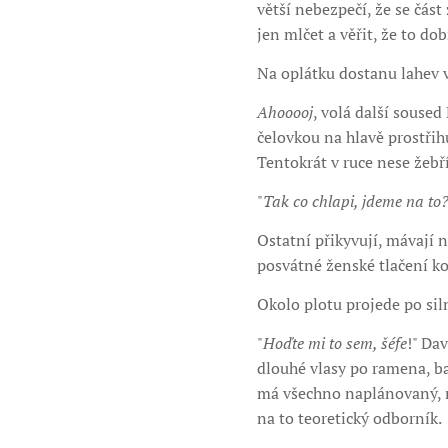
větší nebezpečí, že se čás
jen mlčet a věřit, že to do
Na oplátku dostanu lahev 
Ahooooj
, volá další soused
čelovkou na hlavě prostřih
Tentokrát v ruce nese žebří
"
Tak co chlapi, jdeme na to
Ostatní přikyvují, mávají n
posvátné ženské tlačení k
Okolo plotu projede po sil
"
Hoďte mi to sem, šéfe
!" Da
dlouhé vlasy po ramena, ba
má všechno naplánovaný, na
na to teoretický odborník.