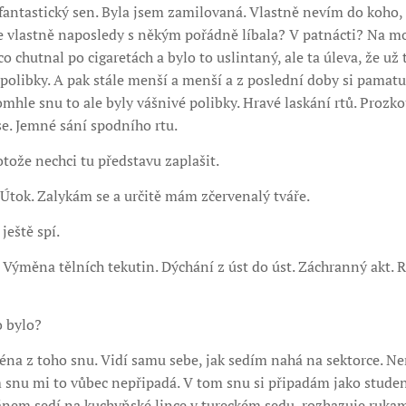
i fantastický sen. Byla jsem zamilovaná. Vlastně nevím do koho, 
m se vlastně naposledy s někým pořádně líbala? V patnácti? Na m
o chutnal po cigaretách a bylo to uslintaný, ale ta úleva, že už
í polibky. A pak stále menší a menší a z poslední doby si pamat
tomhle snu to ale byly vášnivé polibky. Hravé laskání rtů. Proz
se. Jemné sání spodního rtu.
otože nechci tu představu zaplašit.
 Útok. Zalykám se a určitě mám zčervenalý tváře.
ještě spí.
Výměna tělních tekutin. Dýchání z úst do úst. Záchranný akt. R
o bylo?
céna z toho snu. Vidí samu sebe, jak sedím nahá na sektorce. N
m snu mi to vůbec nepřipadá. V tom snu si připadám jako stude
ánem sedí na kuchyňské lince v tureckém sedu, rozhazuje ruk