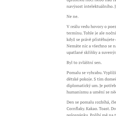
navýsost intelektuálního. J
Ne ne.
V reálu vedu hovory o poez
termínu. Tohle je ale nočn
když se právě přistěhujete 
Nemáte nic a všechno se na
upatlané skříňky a suvenýr
Byl to zvláštní sen.
Pomalu se vyhrabu. Vyplíž
dětské pokoje. S tím dome
diplomatický um. Je potřeb
humanismu a umění se něč
Den se pomalu rozbíhá, čl
Cornflaky. Kakao. Toast. Dr
polospánku. Políbí mě na t