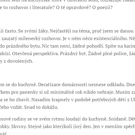
e to rozhovor i literatuře? O té opravdové? O poezii?
ii často. Se svými žáky. Nejčastěji na téma, proč jsem se danou 
í zaujatý milenecký rozhovor. Je v něm něco existenciálního. Ně
do prázdného bytu. Nic tam není, žádné pohodlí. Spíte na karimat
bízí. Otevřená perspektiva. Prázdný byt. Žádné plné police, žá
y z dovolených.
ím se do kuchyně. Deratizace domácnosti nesnese odkladu. Dne
čkem pro panenky si už minimálně rok nikdo nehraje. Musím za
a se ho zbavit. Nasadím šrapnely v podobě potřebných dětí z U
eho vzdát. Snad to dokážu.
enové rodiny se ve svém rytmu loudají do kuchyně. Snídaně. Dě
obky. Skvrny. Stejné jako kterýkoli jiný den. Jen v menším spěc
vář.