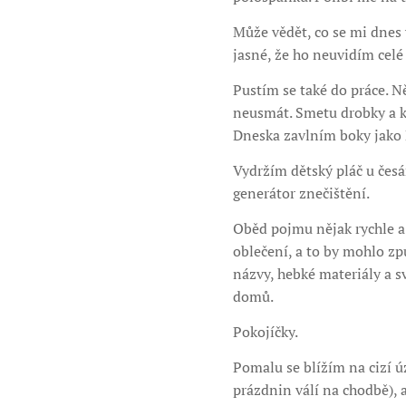
Může vědět, co se mi dnes 
jasné, že ho neuvidím celé
Pustím se také do práce. N
neusmát. Smetu drobky a k
Dneska zavlním boky jako 
Vydržím dětský pláč u česá
generátor znečištění.
Oběd pojmu nějak rychle a 
oblečení, a to by mohlo zp
názvy, hebké materiály a s
domů.
Pokojíčky.
Pomalu se blížím na cizí 
prázdnin válí na chodbě), 