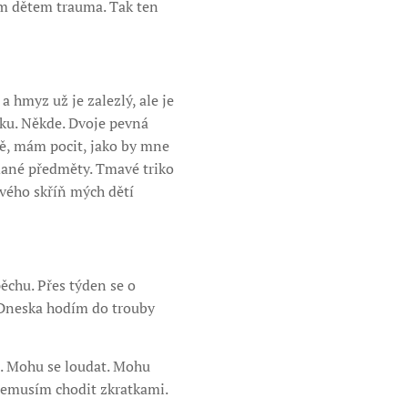
ým dětem trauma. Tak ten
a hmyz už je zalezlý, ale je
ku. Někde. Dvoje pevná
dě, mám pocit, jako by mne
ádané předměty. Tmavé triko
ového skříň mých dětí
pěchu. Přes týden se o
. Dneska hodím do trouby
. Mohu se loudat. Mohu
 Nemusím chodit zkratkami.