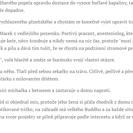
t žhavého popela opravdu dostane do vysoce hořlavé kapaliny, ta
bře dopadne.
vychlazeného plzeňského a chystám se konečně vyjet upravit tr
 Marek z vedlejšího pozemku. Poctivý pracant, anesteziolog, kte
uje keře, něco šroubuje a nikdy nemá na nic čas, protože "musí 
k a pilu a dává tím tušit, že se chystá na podzimní stromové pr
?
", volá hlasitě a směje se hurónsky svojí vlastní otázce.
a něho. Tlačí před sebou sekačky na trávu. Citlivě, pečlivě a p
očárku s milovaným dítětem.
nici míchačka s betonem a zastavuje u domu naproti.
vid si objednal mix, protože jeho žena si přála chodník z domu d
tikované tričko, na zahradě má velkého Buddhu a za každé situ
 svoje projekty se pilně připravuje podle internetu a když se u