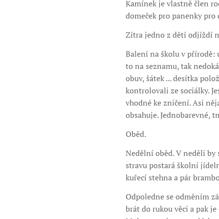
Kamínek je vlastně člen ro
domeček pro panenky pro 
Zítra jedno z dětí odjíždí 
Balení na školu v přírodě: 
to na seznamu, tak nedoká
obuv, šátek ... desítka po
kontrolovali ze sociálky. 
vhodné ke zničení. Asi něj
obsahuje. Jednobarevné, tma
Oběd.
Nedělní oběd. V neděli by s
stravu postará školní jíde
kuřecí stehna a pár brambor
Odpoledne se odměním záje
brát do rukou věci a pak j