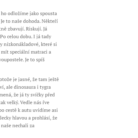
m ho odložíme jako spousta
 Je to naše dohoda. Někteří
ně zbavují. Riskují. Já
o celou dobu. I já tady
ty nízkonákladové, které si
 mít speciální matraci a
upostele. Je to spíš
tože je jasné, že tam ještě
í, ale dinosaura i tygra
ená, že já ty svíčky před
tak velký. Vedle nás řve
po cestě k autu uvidíme asi
lecky hlavou a prohlásí, že
y naše nechali za