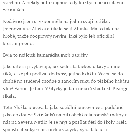
všechno. A někdy potřebujeme rady blízkých nebo i dávno
zesnulých.
Nedávno jsem si vzpomněla na jednu svoji tetičku.
Jmenovala se Aluška a říkalo se jí Alunka. Má to tak i na
hrobě, takže doopravdy nevím, jaké bylo její oficiální
křestní jméno.
Byla to nejlepší kamarádka mojí babičky.
Jako dítě si ji vybavuju, jak sedí s babičkou u kávy a mně
říká, ať se jdu podívat do kapsy jejího kabátu. Vecpu se do
skříně na studené chodbě a zanořím ruku do těžkého kabátu
s kožešinou. Je tam. Vždycky je tam nějaká sladkost. Pišingr,
říkala.
Teta Aluška pracovala jako sociální pracovnice a podobně
jako doktor ze Skřivánků na niti obcházela romské rodiny u
nás na Severu. Nutila je se mýt a posílat děti do školy. Měla
spoustu divokých historek a vždycky vypadala jako