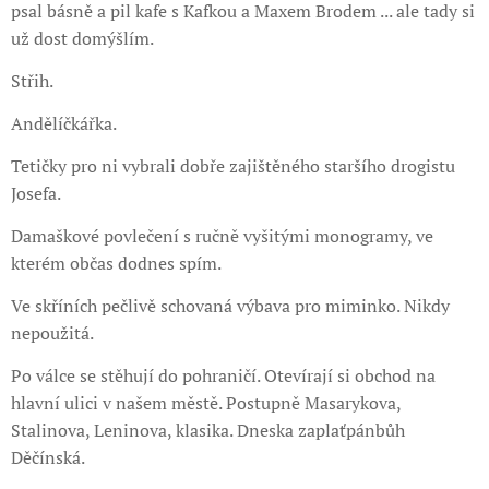
psal básně a pil kafe s Kafkou a Maxem Brodem ... ale tady si
už dost domýšlím.
Střih.
Andělíčkářka.
Tetičky pro ni vybrali dobře zajištěného staršího drogistu
Josefa.
Damaškové povlečení s ručně vyšitými monogramy, ve
kterém občas dodnes spím.
Ve skříních pečlivě schovaná výbava pro miminko. Nikdy
nepoužitá.
Po válce se stěhují do pohraničí. Otevírají si obchod na
hlavní ulici v našem městě. Postupně Masarykova,
Stalinova, Leninova, klasika. Dneska zaplaťpánbůh
Děčínská.