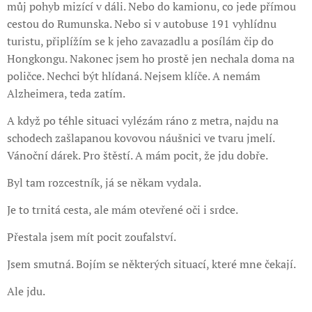
můj pohyb mizící v dáli. Nebo do kamionu, co jede přímou
cestou do Rumunska. Nebo si v autobuse 191 vyhlídnu
turistu, připlížím se k jeho zavazadlu a posílám čip do
Hongkongu. Nakonec jsem ho prostě jen nechala doma na
poličce. Nechci být hlídaná. Nejsem klíče. A nemám
Alzheimera, teda zatím.
A když po téhle situaci vylézám ráno z metra, najdu na
schodech zašlapanou kovovou náušnici ve tvaru jmelí.
Vánoční dárek. Pro štěstí. A mám pocit, že jdu dobře.
Byl tam rozcestník, já se někam vydala.
Je to trnitá cesta, ale mám otevřené oči i srdce.
Přestala jsem mít pocit zoufalství.
Jsem smutná. Bojím se některých situací, které mne čekají.
Ale jdu.