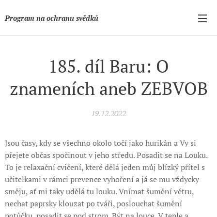
Program na ochranu svědků
185. díl Baru: O
znameních aneb ZEBVOB
19.12.2022
Jsou časy, kdy se všechno okolo točí jako hurikán a Vy si
přejete občas spočinout v jeho středu. Posadit se na Louku.
To je relaxační cvičení, které dělá jeden můj blízký přítel s
učitelkami v rámci prevence vyhoření a já se mu vždycky
směju, ať mi taky udělá tu louku. Vnímat šumění větru,
nechat paprsky klouzat po tváři, poslouchat šumění
potůčku, posadit se pod strom. Být na louce. V teple a