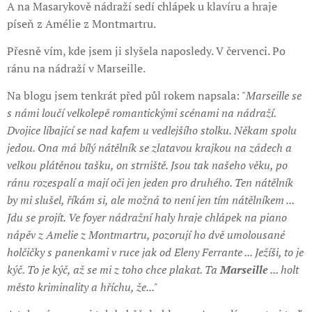
A na Masarykově nádraží sedí chlápek u klavíru a hraje
píseň z Amélie z Montmartru.
Přesně vím, kde jsem ji slyšela naposledy. V červenci. Po
ránu na nádraží v Marseille.
Na blogu jsem tenkrát před půl rokem napsala: "
Marseille se
s námi loučí velkolepě romantickými scénami na nádraží.
Dvojice líbající se nad kafem u vedlejšího stolku. Někam spolu
jedou. Ona má bílý nátělník se zlatavou krajkou na zádech a
velkou plátěnou tašku, on strniště. Jsou tak našeho věku, po
ránu rozespalí a mají oči jen jeden pro druhého. Ten nátělník
by mi slušel, říkám si, ale možná to není jen tím nátělníkem ...
Jdu se projít. Ve foyer nádražní haly hraje chlápek na piano
nápěv z Amelie z Montmartru, pozorují ho dvě umolousané
holčičky s panenkami v ruce jak od Eleny Ferrante ... Ježíši, to je
kýč. To je kýč, až se mi z toho chce plakat. Ta
Marseille
... holt
město kriminality a hříchu, že..."