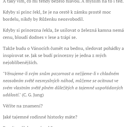
A taky vím, co mi tehdy běželo hlavou. A myslím na to i teď.
Kdyby si princ řekl, že je na cestě k zámku prostě moc
bordelu, nikdy by Růženku neosvobodil.
Kdyby si princezna řekla, že usilovat o železná kamna nemá
cenu, bloudí dodnes v lese a trápí se.
Takže budu o Vánocích čumět na bednu, sledovat pohádky a
inspirovat se. Jak se budí princezny je jedna z mých
nejoblíbenějších.
"Věnujeme-li svým snům pozornost a nežijeme-li v chladném
neosobním světě nesmyslných náhod, můžeme se ocitnout ve
svém vlastním světě plném důležitých a tajemně uspořádaných
událostí
." (C. G. Jung)
Věříte na znamení?
Jaké tajemné rodinné historky máte?