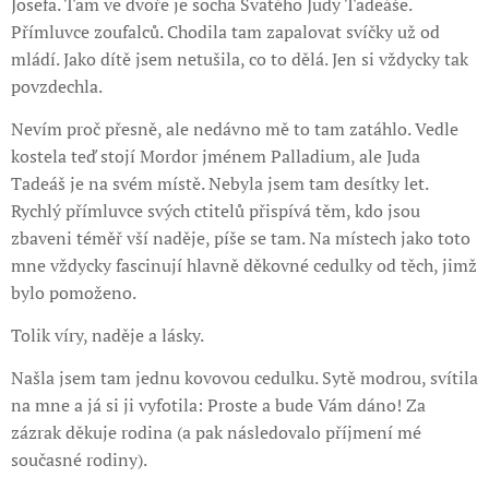
Josefa. Tam ve dvoře je socha Svatého Judy Tadeáše.
Přímluvce zoufalců. Chodila tam zapalovat svíčky už od
mládí. Jako dítě jsem netušila, co to dělá. Jen si vždycky tak
povzdechla.
Nevím proč přesně, ale nedávno mě to tam zatáhlo. Vedle
kostela teď stojí Mordor jménem Palladium, ale Juda
Tadeáš je na svém místě. Nebyla jsem tam desítky let.
Rychlý přímluvce svých ctitelů přispívá těm, kdo jsou
zbaveni téměř vší naděje, píše se tam. Na místech jako toto
mne vždycky fascinují hlavně děkovné cedulky od těch, jimž
bylo pomoženo.
Tolik víry, naděje a lásky.
Našla jsem tam jednu kovovou cedulku. Sytě modrou, svítila
na mne a já si ji vyfotila: Proste a bude Vám dáno! Za
zázrak děkuje rodina (a pak následovalo příjmení mé
současné rodiny).