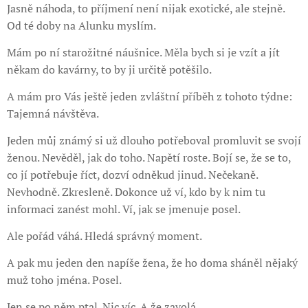
Jasně náhoda, to příjmení není nijak exotické, ale stejně.
Od té doby na Alunku myslím.
Mám po ní starožitné náušnice. Měla bych si je vzít a jít
někam do kavárny, to by ji určitě potěšilo.
A mám pro Vás ještě jeden zvláštní příběh z tohoto týdne:
Tajemná návštěva.
Jeden můj známý si už dlouho potřeboval promluvit se svojí
ženou. Nevěděl, jak do toho. Napětí roste. Bojí se, že se to,
co jí potřebuje říct, dozví odněkud jinud. Nečekaně.
Nevhodně. Zkresleně. Dokonce už ví, kdo by k nim tu
informaci zanést mohl. Ví, jak se jmenuje posel.
Ale pořád váhá. Hledá správný moment.
A pak mu jeden den napíše žena, že ho doma sháněl nějaký
muž toho jména. Posel.
Jen se po něm ptal. Nic víc. A že zavolá.