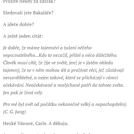
Prosíte někdy za zázrak?
Sledovali jste Bakaláře?
A jdete dobře?
A ještě jeden citát:
Je dobře, že máme tajemství a tušení něčeho
nepoznatelného...Kdo to nezažil, přišel o něco důležitého.
Člověk musí cítit, že žije ve světě, jenž je v jistém ohledu
tajemný, že se v něm mohou dít a prožívat věci, jež zůstávají
nevysvětlitelné, a nejen takové, které se přicházejí v rámci
očekávání. Neočekávané a neslýchané patří do tohoto světa.
Jen pak je život celý.
Pro mě byl svět od počátku nekonečně velký a nepochopitelný.
(C. G. Jung)
Hezké Vánoce, Carle. A děkuju.