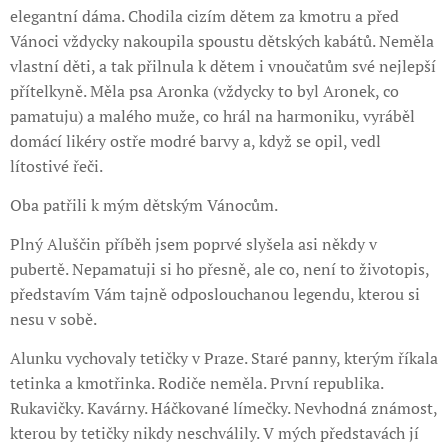
elegantní dáma. Chodila cizím dětem za kmotru a před
Vánoci vždycky nakoupila spoustu dětských kabátů. Neměla
vlastní děti, a tak přilnula k dětem i vnoučatům své nejlepší
přítelkyně. Měla psa Aronka (vždycky to byl Aronek, co
pamatuju) a malého muže, co hrál na harmoniku, vyráběl
domácí likéry ostře modré barvy a, když se opil, vedl
lítostivé řeči.
Oba patřili k mým dětským Vánocům.
Plný Aluščin příběh jsem poprvé slyšela asi někdy v
pubertě. Nepamatuji si ho přesně, ale co, není to životopis,
představím Vám tajně odposlouchanou legendu, kterou si
nesu v sobě.
Alunku vychovaly tetičky v Praze. Staré panny, kterým říkala
tetinka a kmotřinka. Rodiče neměla. První republika.
Rukavičky. Kavárny. Háčkované límečky. Nevhodná známost,
kterou by tetičky nikdy neschválily. V mých představách jí