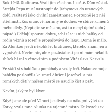
Rok 1948. Stalinova. Vzali jim všechno. I koště. Dům zůstal.
Strejda Pepa musí nastoupit do Jáchymova do uranových
dolů. Naštěstí jako civilní zaměstnanec. Postupně je z něj
střelmistr. Kus uranové horniny je dodnes ve sbírce kamenů
mého dědy. (Neptejte se mě, ano, asi to nebyl úplně dobrý
nápad.) Udělají spoustu dobra, schází se u nich balíky od
rodin vězňů a Josef je propašovává do lágru. Doma je málo.
Za Alunkou jezdí několik let bratranec, kterého znám jen z
vyprávění. Nevím nic, ale z pozůstalosti po ní mám několik
sbírek básní s věnováním a podpisem Vítězslava Nezvala.
Ve stáří si s babičkou pomáhaly a vedly řeči. Nakonec moje
babička posloužila ke smrti Alušce i Josefovi. A pár
romských dětí v našem městě se naučilo číst a psát.
Nevím, jaký to byl život.
Když jsme ale před Vánoci jezdívaly na nákupní výlet do
Kotvy, vzala mne Alunka na tajemné místo. Ke kostelu sv.