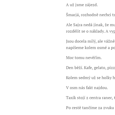
A už jsme zájezd.
Šmarjá, rozhodně nechci trá
Ale Sajra nedá jinak, že 
rozdělit se o náklady. A vy
Jsou docela milý, ale vážn
napíšeme kolem osmé a pot
Moc tomu nevěřím.
Den běží. Kafe, gelato, piz
Kolem sedmý už se holky hl
V osm nás fakt najdou.
Taxík stojí z centra ranec
Po cestě tančíme za zvuku