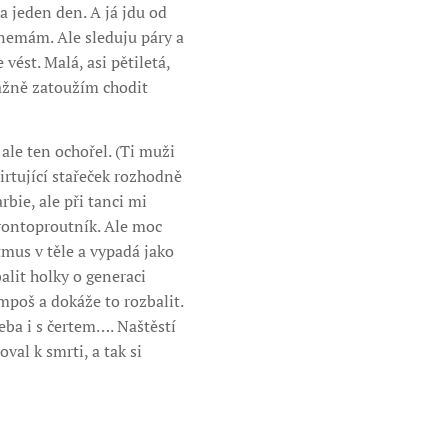
a jeden den. A já jdu od
 nemám. Ale sleduju páry a
ést. Malá, asi pětiletá,
vážně zatoužím chodit
ale ten ochořel. (Ti muži
irtující stařeček rozhodně
bie, ale při tanci mi
erontoproutník. Ale moc
mus v těle a vypadá jako
alit holky o generaci
mpoš a dokáže to rozbalit.
eba i s čertem…. Naštěstí
val k smrti, a tak si