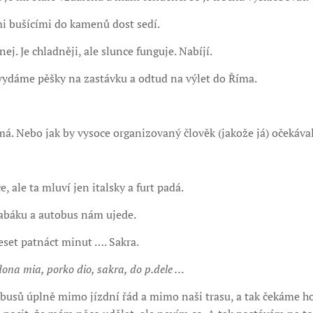
mi bušícími do kamenů dost sedí.
ej. Je chladněji, ale slunce funguje. Nabíjí.
vydáme pěšky na zastávku a odtud na výlet do Říma.
 má. Nebo jak by vysoce organizovaný člověk (jakože já) očekával
e, ale ta mluví jen italsky a furt padá.
tabáku a autobus nám ujede.
deset patnáct minut …. Sakra.
ona mia, porko dio, sakra, do p.dele …
obusů úplně mimo jízdní řád a mimo naši trasu, a tak čekáme h