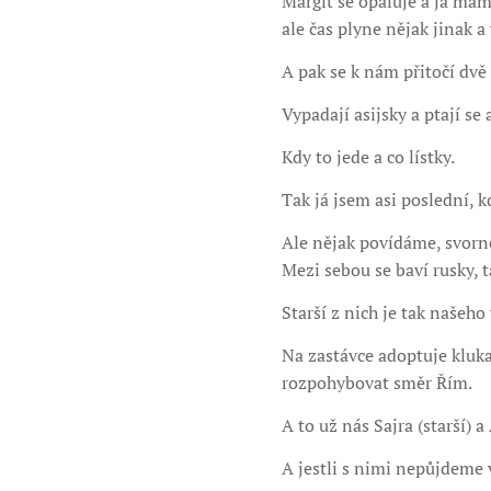
Margit se opaluje a já mám
ale čas plyne nějak jinak 
A pak se k nám přitočí dvě
Vypadají asijsky a ptají se 
Kdy to jede a co lístky.
Tak já jsem asi poslední, k
Ale nějak povídáme, svorn
Mezi sebou se baví rusky, 
Starší z nich je tak našeho
Na zastávce adoptuje kluk
rozpohybovat směr Řím.
A to už nás Sajra (starší) 
A jestli s nimi nepůjdeme