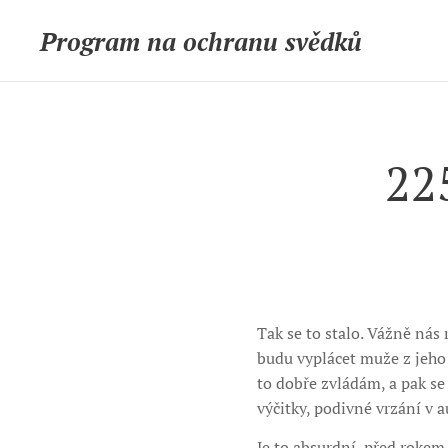
Program na ochranu svědků
225
Tak se to stalo. Vážně nás
budu vyplácet muže z jeho 
to dobře zvládám, a pak se
výčitky, podivné vrzání v 
Je to absurdní, před rokem