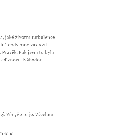
, jaké životní turbulence
li. Tehdy mne zastavil
. Pravěk. Pak jsem tu byla
 teď znovu. Náhodou.
ý. Vím, že to je. Všechna
elá já.