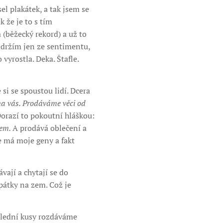
el plakátek, a tak jsem se
 že je to s tím
(běžecký rekord) a už to
á držím jen ze sentimentu,
 vyrostla. Deka. Štafle.
i se spoustou lidí. Dcera
o na vás. Prodáváme věci od
orazí to pokoutní hláškou:
hem.
A prodává oblečení a
že má moje geny a fakt
vají a chytají se do
pátky na zem. Což je
slední kusy rozdáváme