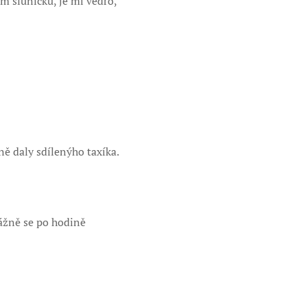
m sluníčku, je mi vedro,
 daly sdílenýho taxíka.
ážně se po hodině