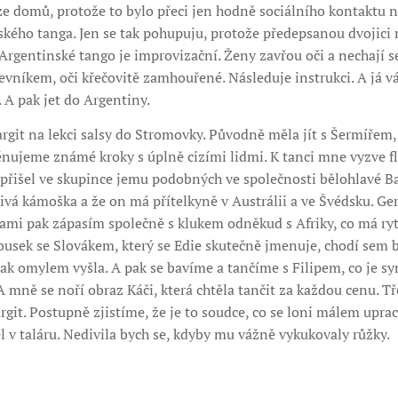
ze domů, protože to bylo přeci jen hodně sociálního kontaktu n
ského tanga. Jen se tak pohupuju, protože předepsanou dvojici
rgentinské tango je improvizační. Ženy zavřou oči a nechají se v
tevníkem, oči křečovitě zamhouřené. Následuje instrukci. A já 
 A pak jet do Argentiny.
git na lekci salsy do Stromovky. Původně měla jít s Šermířem, 
trénujeme známé kroky s úplně cizími lidmi. K tanci mne vyzve fl
přišel ve skupince jemu podobných ve společnosti bělohlavé Bar
árlivá kámoška a že on má přítelkyně v Austrálii a ve Švédsku. G
ami pak zápasím společně s klukem odněkud s Afriky, co má ryt
usek se Slovákem, který se Edie skutečně jmenuje, chodí sem b
jak omylem vyšla. A pak se bavíme a tančíme s Filipem, co je sy
A mně se noří obraz Káči, která chtěla tančit za každou cenu. Tř
git. Postupně zjistíme, že je to soudce, co se loni málem upraco
el v taláru. Nedivila bych se, kdyby mu vážně vykukovaly růžky.