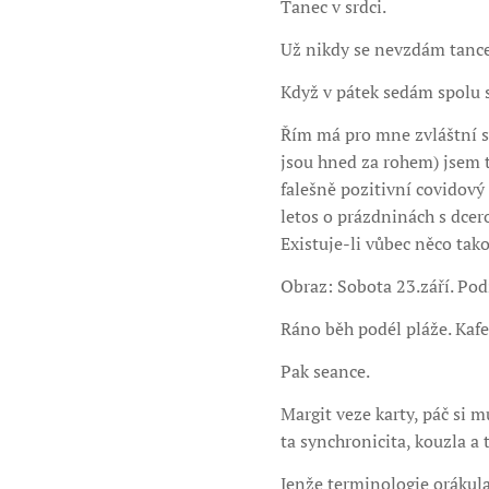
Tanec v srdci.
Už nikdy se nevzdám tance
Když v pátek sedám spolu 
Řím má pro mne zvláštní sy
jsou hned za rohem) jsem t
falešně pozitivní covidový 
letos o prázdninách s dcer
Existuje-li vůbec něco tak
Obraz: Sobota 23.září. Po
Ráno běh podél pláže. Kafe
Pak seance.
Margit veze karty, páč si 
ta synchronicita, kouzla a
Jenže terminologie orákula