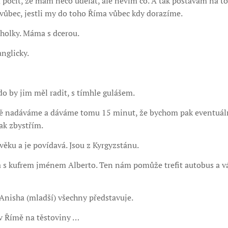
 pocit, že mám něco udělat, ale nevím co. A tak postávám na to
a vůbec, jestli my do toho Říma vůbec kdy dorazíme.
 holky. Máma s dcerou.
anglicky.
do by jim měl radit, s tímhle gulášem.
ě nadáváme a dáváme tomu 15 minut, že bychom pak eventuálně
tak zbystřím.
 věku a je povídavá. Jsou z Kyrgyzstánu.
a s kufrem jménem Alberto. Ten nám pomůže trefit autobus a v
a Anisha (mladší) všechny představuje.
 v Římě na těstoviny …