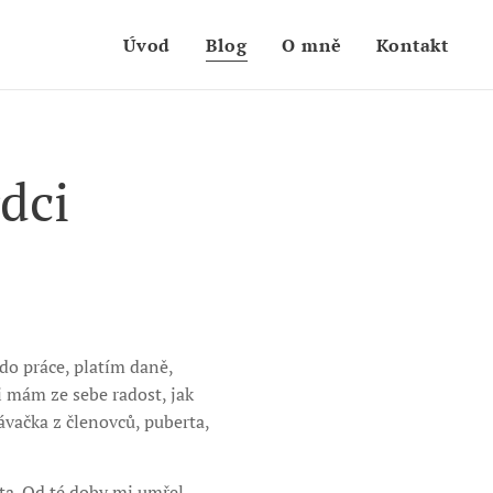
Úvod
Blog
O mně
Kontakt
rdci
do práce, platím daně,
i mám ze sebe radost, jak
ávačka z členovců, puberta,
ota. Od té doby mi umřel