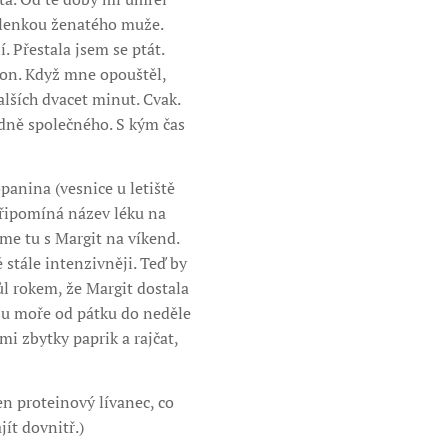
ilenkou ženatého muže.
 Přestala jsem se ptát.
 on. Když mne opouštěl,
lších dvacet minut. Cvak.
dně společného. S kým čas
anina (vesnice u letiště
připomíná název léku na
me tu s Margit na víkend.
stále intenzivněji. Teď by
ůl rokem, že Margit dostala
u u moře od pátku do neděle
mi zbytky paprik a rajčat,
en proteinový lívanec, co
ít dovnitř.)