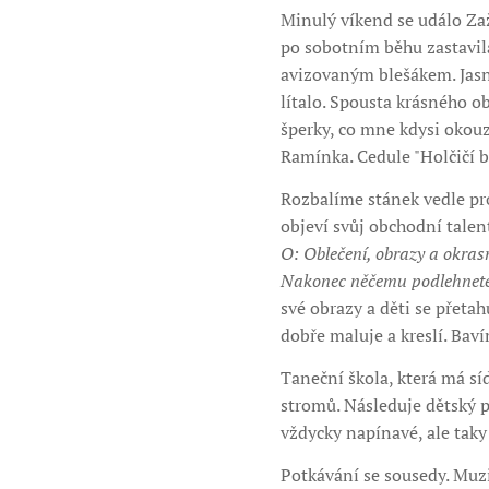
Minulý víkend se událo Zaží
po sobotním běhu zastavila
avizovaným blešákem. Jasně
lítalo. Spousta krásného o
šperky, co mne kdysi okouzli
Ramínka. Cedule "Holčičí bl
Rozbalíme stánek vedle pro
objeví svůj obchodní talen
O: Oblečení, obrazy a okras
Nakonec něčemu podlehnete a
své obrazy a děti se přetah
dobře maluje a kreslí. Bav
Taneční škola, která má síd
stromů. Následuje dětský p
vždycky napínavé, ale tak
Potkávání se sousedy. Muz