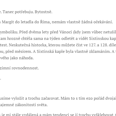
. Tanec potřebuju. Bytostně.
s Margit do letadla do Říma, nemám vlastně žádná očekávání.
mboliku. Před dvěma lety před Vánoci (kdy jsem vůbec netušila
am hrozně chtěla sama na týden odletět a vidět Sixtinskou kap
test. Neskutečná historka, kterou můžete číst ve 127. a 128. díle
ou, před měsícem. A Sixtinská kaple byla vlastně zklamáním. A
ového jako náhoda.
dzimní rovnodennost.
.
musíme vyložit a trochu začarovat. Mám to s tím ezo pořád dvojak
 tajemné zákonitosti světa.
 je mi stále vzdálená a mám tendenci se jí trochu vyšklebovat. C