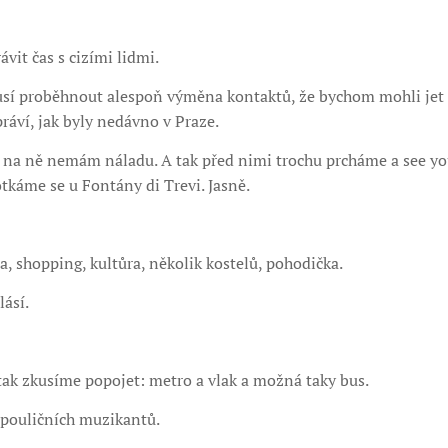
vit čas s cizími lidmi.
musí proběhnout alespoň výměna kontaktů, že bychom mohli jet
práví, jak byly nedávno v Praze.
ě na ně nemám náladu. A tak před nimi trochu prcháme a see you
káme se u Fontány di Trevi. Jasně.
za, shopping, kultůra, několik kostelů, pohodička.
ásí.
, tak zkusíme popojet: metro a vlak a možná taky bus.
 pouličních muzikantů.