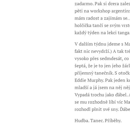
zadarmo. Pak si dcera zale
pěti na workshop argentin
mám radost a zajímám se. A
holčička tančí se svým vrs
každý týden na lekci tanga.
V dalším týdnu jdeme s Mar
fakt nic nevydrží.) A tak 
vysoko přes sedmdesát, co 
šeptá, že je to jen jeho ž
příjemný tanečník. S otočk
Eddie Murphy. Pak jeden ko
mladší a já jsem na něj ně
Vypadá trochu jako ďábel. 
se mu rozhodně líbí víc Mar
rozhodl plnit své sny. Ďáb
Hudba. Tanec. Příběhy.