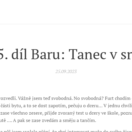
. díl Baru: Tanec v s
25.09.2023
 rozvedli. Vážně jsem teď svobodná. No svobodná? Furt chodím 
části bytu, a to se dost zapotím, pečuju o dceru… V jednu chvíl
 zase všechno zesere, přijde zvoraný test u dcery ve škole, pozn
autě …. A pak se zase zvedám a směju a tančím.
 a půl jsem vyslala přání, že chci integrovat muže do svého živ