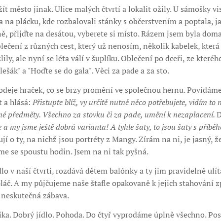
t město jinak. Ulice malých čtvrtí a lokalit ožily. U sámošky vis
 na plácku, kde rozbalovali stánky s občerstvením a poptala, jak
, přijďte na desátou, vyberete si místo. Rázem jsem byla doma 
blečení z různých cest, který už nenosím, několik kabelek, kter
ly, ale nyní se léta válí v šuplíku. Oblečení po dceři, ze kterého
ešák" a "Hoďte se do gala". Věci za pade a za sto.
deje hraček, co se brzy promění ve společnou hernu. Povídáme s
t a hlásá:
Přistupte blíž, vy určitě nutně něco potřebujete, vidím t
né předměty. Všechno za stovku či za pade, umění k nezaplacení.
D
 my jsme ještě dobrá varianta! A tyhle šaty, to jsou šaty s příbě
ují o ty, na nichž jsou portréty z Mangy. Zírám na ni, je jasný, 
íme se spoustu hodin. Jsem na ni tak pyšná.
lo v naší čtvrti, rozdává dětem balónky a ty jim pravidelně ulítá
láč. A my půjčujeme naše štafle opakovaně k jejich stahování z
y neskutečná zábava.
ika. Dobrý jídlo. Pohoda. Do čtyř vyprodáme úplně všechno. Po