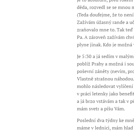
děda, rozvedl se se mnou 
(Teda doufejme, že to není
Zažívám úžasný rande a učí
zraňovalo mne to. Tak teď 
Pa. A zároveň zažívám chv
plyne jinak. Kdo je možná 
Je 5:30 a já sedím v malým
poblíž Prahy a možná i so
poševní záněty (nevím, pro
Vlastně strašnou náhodou.
mohlo následovat vylíčení 
v práci letenky jako benef
a já brzo vstávám a tak v p
mám svetr a píšu Vám.
Poslední dva týdny ke mně 
máme v lednici, mám hlad j