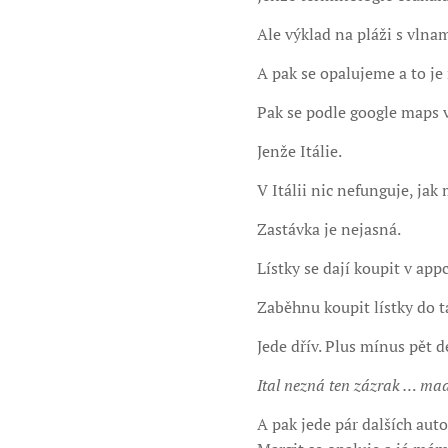
Ale výklad na pláži s vlna
A pak se opalujeme a to je n
Pak se podle google maps 
Jenže Itálie.
V Itálii nic nefunguje, jak
Zastávka je nejasná.
Lístky se dají koupit v appc
Zaběhnu koupit lístky do 
Jede dřív. Plus mínus pět 
Ital nezná ten zázrak … mad
A pak jede pár dalších aut