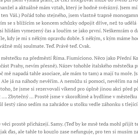
manžel a aktuálně mám vztah, který je hodně svérázný. Jsem m
 ten Váš.) Pořád toho stejného, jsem vlastně trapně monogamní.
m se s blížícím se koncem schůzky odpojit dříve, než to udělá
si hlídám vymezený čas a loučím se jako první. Neškemrám o da
íle, kdy je mi s někým opravdu dobře. S někým, s kým máme ho
vážně můj soulmate. Teď. Právě teď. Cvak.
 městečku na předměstí Říma. Fiumiciono. Něco jako Přední Kop
učást Prahy, nevím přesně). Název tohohle italského městečka 
č mě napadá tahle asociace, ale mám to tam) a mají tu moře. Js
 Ale já na náhody nevěřím. A nemůžu si pomoci, nevěřím na ně 
toho, že jsme si rezervovali víkend pro úplně jinou akci před p
it …. Zbytečný … Prostě jsme v skoroŘímě a bydlíme v městečk
ůl šestý ráno sedím na zahrádce u stolku vedle záhonku s tlející
věci prostě přicházejí. Samy. (Teď by ke mně teda mohl přijít t
ak ďas, ale tahle to kouzlo zase nefunguje, pro ten si musím zaj