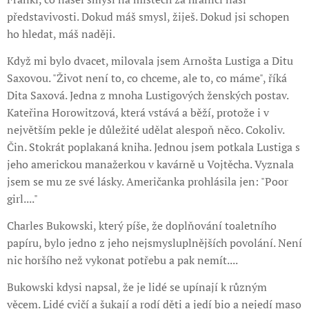
představivosti. Dokud máš smysl, žiješ. Dokud jsi schopen
ho hledat, máš naději.
Když mi bylo dvacet, milovala jsem Arnošta Lustiga a Ditu
Saxovou. "Život není to, co chceme, ale to, co máme", říká
Dita Saxová. Jedna z mnoha Lustigových ženských postav.
Kateřina Horowitzová, která vstává a běží, protože i v
největším pekle je důležité udělat alespoň něco. Cokoliv.
Čin. Stokrát poplakaná kniha. Jednou jsem potkala Lustiga s
jeho americkou manažerkou v kavárně u Vojtěcha. Vyznala
jsem se mu ze své lásky. Američanka prohlásila jen: "Poor
girl...."
Charles Bukowski, který píše, že doplňování toaletního
papíru, bylo jedno z jeho nejsmysluplnějších povolání. Není
nic horšího než vykonat potřebu a pak nemít....
Bukowski kdysi napsal, že je lidé se upínají k různým
věcem. Lidé cvičí a šukají a rodí děti a jedí bio a nejedí maso