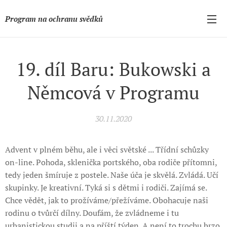
Program na ochranu svědků
19. díl Baru: Bukowski a
Němcová v Programu
30.11.2020
Advent v plném běhu, ale i věci světské ... Třídní schůzky
on-line. Pohoda, sklenička portského, oba rodiče přítomni,
tedy jeden šmíruje z postele. Naše úča je skvělá. Zvládá. Učí
skupinky. Je kreativní. Tyká si s dětmi i rodiči. Zajímá se.
Chce vědět, jak to prožíváme/přežíváme. Obohacuje naši
rodinu o tvůrčí dílny. Doufám, že zvládneme i tu
urbanistickou studii a na příští týden. A není to trochu brzo