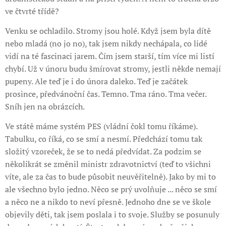
ve čtvrté třídě?
Venku se ochladilo. Stromy jsou holé. Když jsem byla dítě
nebo mladá (no jo no), tak jsem nikdy nechápala, co lidé
vidí na té fascinaci jarem. Čím jsem starší, tím více mi listí
chybí. Už v únoru budu šmírovat stromy, jestli někde nemají
pupeny. Ale teď je i do února daleko. Teď je začátek
prosince, předvánoční čas. Temno. Tma ráno. Tma večer.
Sníh jen na obrázcích.
Ve státě máme systém PES (vládní čokl tomu říkáme).
Tabulku, co říká, co se smí a nesmí. Předchází tomu tak
složitý vzoreček, že se to nedá předvídat. Za podzim se
několikrát se změnil ministr zdravotnictví (teď to všichni
víte, ale za čas to bude působit neuvěřitelně). Jako by mi to
ale všechno bylo jedno. Něco se prý uvolňuje ... něco se smí
a něco ne a nikdo to neví přesně. Jednoho dne se ve škole
objevily děti, tak jsem poslala i to svoje. Služby se posunuly