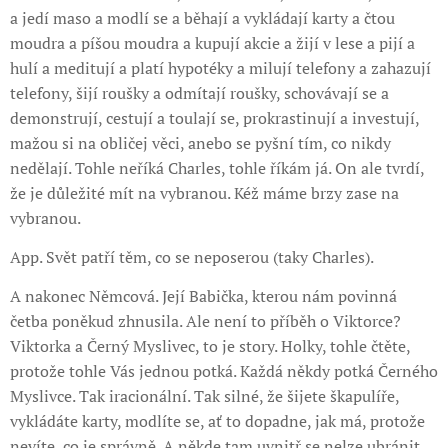
a jedí maso a modlí se a běhají a vykládají karty a čtou
moudra a píšou moudra a kupují akcie a žijí v lese a pijí a
hulí a meditují a platí hypotéky a milují telefony a zahazují
telefony, šijí roušky a odmítají roušky, schovávají se a
demonstrují, cestují a toulají se, prokrastinují a investují,
mažou si na obličej věci, anebo se pyšní tím, co nikdy
nedělají. Tohle neříká Charles, tohle říkám já. On ale tvrdí,
že je důležité mít na vybranou. Kéž máme brzy zase na
vybranou.
App. Svět patří těm, co se neposerou (taky Charles).
A nakonec Němcová. Její Babička, kterou nám povinná
četba poněkud zhnusila. Ale není to příběh o Viktorce?
Viktorka a Černý Myslivec, to je story. Holky, tohle čtěte,
protože tohle Vás jednou potká. Každá někdy potká Černého
Myslivce. Tak iracionální. Tak silné, že šijete škapulíře,
vykládáte karty, modlíte se, ať to dopadne, jak má, protože
nevíte, co je správně. A někde tam uvnitř se nelze ubránit.