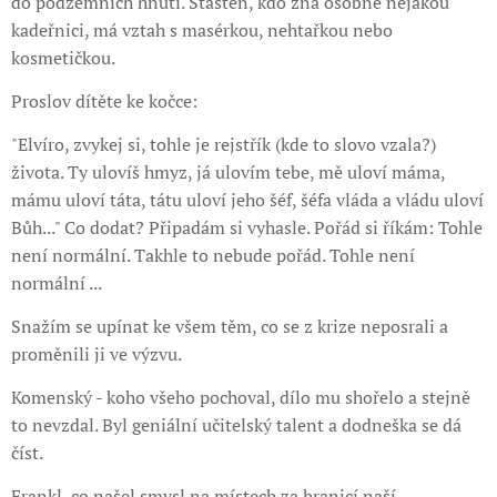
do podzemních hnutí. Štasten, kdo zná osobně nějakou
kadeřnici, má vztah s masérkou, nehtařkou nebo
kosmetičkou.
Proslov dítěte ke kočce:
"Elvíro, zvykej si, tohle je rejstřík (kde to slovo vzala?)
života. Ty ulovíš hmyz, já ulovím tebe, mě uloví máma,
mámu uloví táta, tátu uloví jeho šéf, šéfa vláda a vládu uloví
Bůh..." Co dodat? Připadám si vyhasle. Pořád si říkám: Tohle
není normální. Takhle to nebude pořád. Tohle není
normální ...
Snažím se upínat ke všem těm, co se z krize neposrali a
proměnili ji ve výzvu.
Komenský - koho všeho pochoval, dílo mu shořelo a stejně
to nevzdal. Byl geniální učitelský talent a dodneška se dá
číst.
Frankl, co našel smysl na místech za hranicí naší