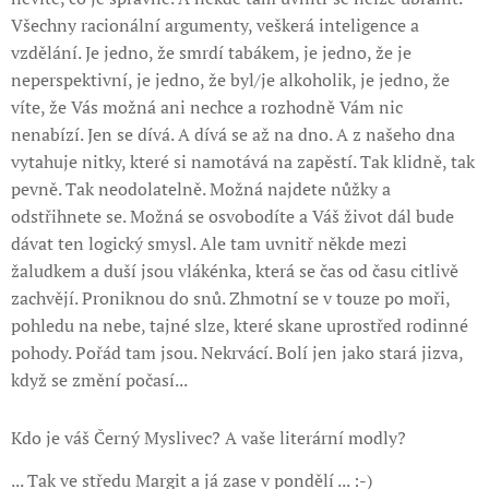
Všechny racionální argumenty, veškerá inteligence a
vzdělání. Je jedno, že smrdí tabákem, je jedno, že je
neperspektivní, je jedno, že byl/je alkoholik, je jedno, že
víte, že Vás možná ani nechce a rozhodně Vám nic
nenabízí. Jen se dívá. A dívá se až na dno. A z našeho dna
vytahuje nitky, které si namotává na zapěstí. Tak klidně, tak
pevně. Tak neodolatelně. Možná najdete nůžky a
odstřihnete se. Možná se osvobodíte a Váš život dál bude
dávat ten logický smysl. Ale tam uvnitř někde mezi
žaludkem a duší jsou vlákénka, která se čas od času citlivě
zachvějí. Proniknou do snů. Zhmotní se v touze po moři,
pohledu na nebe, tajné slze, které skane uprostřed rodinné
pohody. Pořád tam jsou. Nekrvácí. Bolí jen jako stará jizva,
když se změní počasí...
Kdo je váš Černý Myslivec? A vaše literární modly?
... Tak ve středu Margit a já zase v pondělí ... :-)