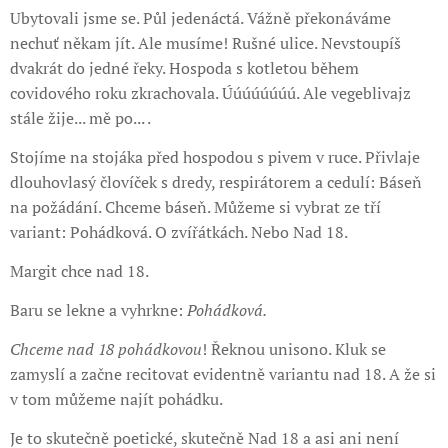
Ubytovali jsme se. Půl jedenáctá. Vážně překonáváme
nechuť někam jít. Ale musíme! Rušné ulice. Nevstoupíš
dvakrát do jedné řeky. Hospoda s kotletou během
covidového roku zkrachovala. Úúúúúúúú. Ale vegeblivajz
stále žije... mě po... .
Stojíme na stojáka před hospodou s pivem v ruce. Přivlaje
dlouhovlasý človíček s dredy, respirátorem a cedulí: Báseň
na požádání. Chceme báseň. Můžeme si vybrat ze tří
variant: Pohádková. O zvířátkách. Nebo Nad 18.
Margit chce nad 18.
Baru se lekne a vyhrkne:
Pohádková.
Chceme nad 18 pohádkovou
! Řeknou unisono. Kluk se
zamyslí a začne recitovat evidentně variantu nad 18. A že si
v tom můžeme najít pohádku.
Je to skutečně poetické, skutečně Nad 18 a asi ani není