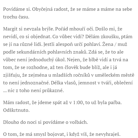
Povídáme si. Obyčejná radost, že se máme a máme na sebe
trochu času.
Margit si nevzala brýle. Pořád mhouří oči. Došlo mi, že
nevidí, co si objednat. Co vůbec vidí? Dělám zkoušku, ptám
se jí na různé lidi. Jestli alespoň určí pohlaví. Žena / muž
podle sekundárních pohlavních znaků. Zdá se, že to ale
vůbec není jednoduchý úkol. Nejen, že blbě vidí a trvá na
tom, že se rozhodne, až ten člověk bude blíž, ale i já
zjišťuju, že zejména u mladších ročníků v uměleckém městě
to není jednoznačné. Délka vlasů, jemnost v tváři, oblečení
... nic z toho není průkazné.
Mám radost, že jdeme spát až v 1:00, to už byla pařba.
Odškrtnuto.
Dlouho do noci si povídáme o volbách.
O tom, že má smysl bojovat, i když víš, že nevyhraješ.