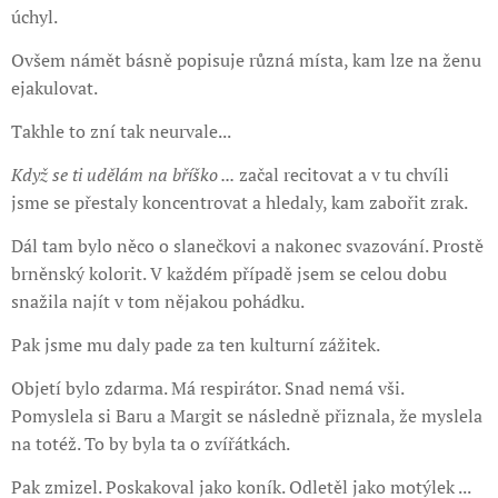
úchyl.
Ovšem námět básně popisuje různá místa, kam lze na ženu
ejakulovat.
Takhle to zní tak neurvale...
Když se ti udělám na bříško ...
začal recitovat a v tu chvíli
jsme se přestaly koncentrovat a hledaly, kam zabořit zrak.
Dál tam bylo něco o slanečkovi a nakonec svazování. Prostě
brněnský kolorit. V každém případě jsem se celou dobu
snažila najít v tom nějakou pohádku.
Pak jsme mu daly pade za ten kulturní zážitek.
Objetí bylo zdarma. Má respirátor. Snad nemá vši.
Pomyslela si Baru a Margit se následně přiznala, že myslela
na totéž. To by byla ta o zvířátkách.
Pak zmizel. Poskakoval jako koník. Odletěl jako motýlek ...