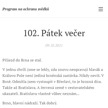
Program na ochranu svědků
102. Pátek večer
09.10.2021
Příjezd do Brna se stal.
V jednu chvíli jsme se lekly, zda znovu neopravují hlavák a
Královo Pole není jediná brněnská zastávka. Nikdy nevíš. V
Brně. Odmítla jsem vystoupit v Břeclavi, to je hrozná díra.
Takže až Bratislava. A červená země v cestovatelském
ukazateli. Bratislavu vlastně vůbec neznám...
Brno, hlavní nádraží. Tak dobrý.