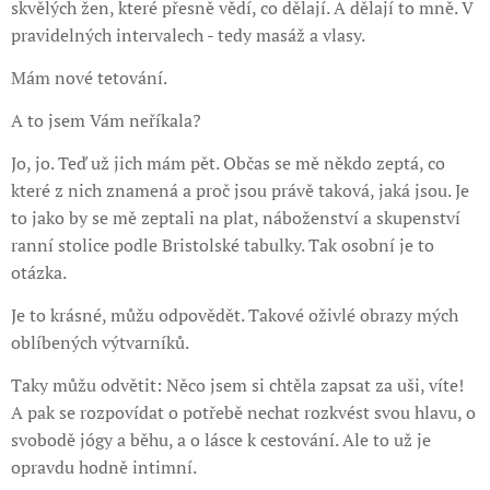
skvělých žen, které přesně vědí, co dělají. A dělají to mně. V
pravidelných intervalech - tedy masáž a vlasy.
Mám nové tetování.
A to jsem Vám neříkala?
Jo, jo. Teď už jich mám pět. Občas se mě někdo zeptá, co
které z nich znamená a proč jsou právě taková, jaká jsou. Je
to jako by se mě zeptali na plat, náboženství a skupenství
ranní stolice podle Bristolské tabulky. Tak osobní je to
otázka.
Je to krásné, můžu odpovědět. Takové oživlé obrazy mých
oblíbených výtvarníků.
Taky můžu odvětit: Něco jsem si chtěla zapsat za uši, víte!
A pak se rozpovídat o potřebě nechat rozkvést svou hlavu, o
svobodě jógy a běhu, a o lásce k cestování. Ale to už je
opravdu hodně intimní.