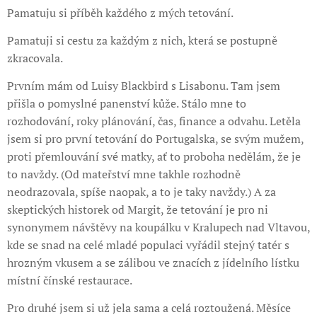
Pamatuju si příběh každého z mých tetování.
Pamatuji si cestu za každým z nich, která se postupně
zkracovala.
Prvním mám od Luisy Blackbird s Lisabonu. Tam jsem
přišla o pomyslné panenství kůže. Stálo mne to
rozhodování, roky plánování, čas, finance a odvahu. Letěla
jsem si pro první tetování do Portugalska, se svým mužem,
proti přemlouvání své matky, ať to proboha nedělám, že je
to navždy. (Od mateřství mne takhle rozhodně
neodrazovala, spíše naopak, a to je taky navždy.) A za
skeptických historek od Margit, že tetování je pro ni
synonymem návštěvy na koupálku v Kralupech nad Vltavou,
kde se snad na celé mladé populaci vyřádil stejný tatér s
hrozným vkusem a se zálibou ve znacích z jídelního lístku
místní čínské restaurace.
Pro druhé jsem si už jela sama a celá roztoužená. Měsíce