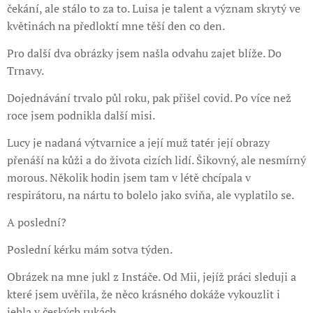
čekání, ale stálo to za to. Luisa je talent a význam skrytý ve
květinách na předloktí mne těší den co den.
Pro další dva obrázky jsem našla odvahu zajet blíže. Do
Trnavy.
Dojednávání trvalo půl roku, pak přišel covid. Po více než
roce jsem podnikla další misi.
Lucy je nadaná výtvarnice a její muž tatér její obrazy
přenáší na kůži a do života cizích lidí. Šikovný, ale nesmírný
morous. Několik hodin jsem tam v létě chcípala v
respirátoru, na nártu to bolelo jako sviňa, ale vyplatilo se.
A poslední?
Poslední kérku mám sotva týden.
Obrázek na mne jukl z Instáče. Od Mii, jejíž práci sleduji a
které jsem uvěřila, že něco krásného dokáže vykouzlit i
jehla v českých rukách.