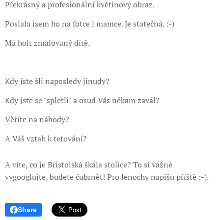
Překrásný a profesionální květinový obraz.
Poslala jsem ho na fotce i mamce. Je statečná. :-)
Má holt zmalovaný dítě.
Kdy jste šli naposledy jinudy?
Kdy jste se "spletli" a osud Vás někam zavál?
Věříte na náhody?
A Váš vztah k tetování?
A víte, co je Bristolská škála stolice? To si vážně
vygooglujte, budete čubrnět! Pro lenochy napíšu příště :-).
Share