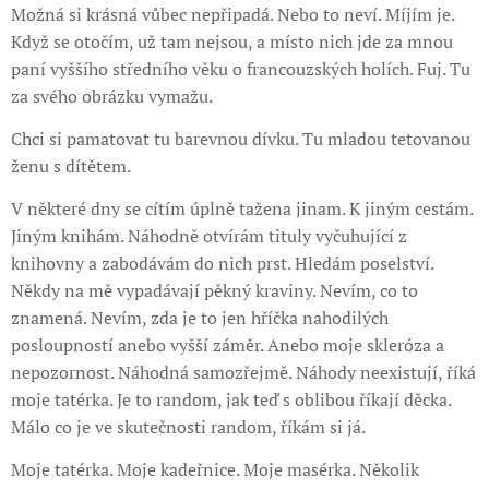
Možná si krásná vůbec nepřipadá. Nebo to neví. Míjím je.
Když se otočím, už tam nejsou, a místo nich jde za mnou
paní vyššího středního věku o francouzských holích. Fuj. Tu
za svého obrázku vymažu.
Chci si pamatovat tu barevnou dívku. Tu mladou tetovanou
ženu s dítětem.
V některé dny se cítím úplně tažena jinam. K jiným cestám.
Jiným knihám. Náhodně otvírám tituly vyčuhující z
knihovny a zabodávám do nich prst. Hledám poselství.
Někdy na mě vypadávají pěkný kraviny. Nevím, co to
znamená. Nevím, zda je to jen hříčka nahodilých
posloupností anebo vyšší záměr. Anebo moje skleróza a
nepozornost. Náhodná samozřejmě. Náhody neexistují, říká
moje tatérka. Je to random, jak teď s oblibou říkají děcka.
Málo co je ve skutečnosti random, říkám si já.
Moje tatérka. Moje kadeřnice. Moje masérka. Několik