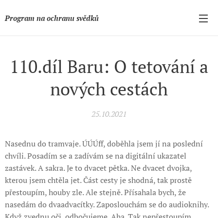
Program na ochranu svědků
110.díl Baru: O tetování a
nových cestách
25.10.2021
Nasednu do tramvaje. ÚÚÚff, doběhla jsem jí na poslední
chvíli. Posadím se a zadívám se na digitální ukazatel
zastávek. A sakra. Je to dvacet pětka. Ne dvacet dvojka,
kterou jsem chtěla jet. Část cesty je shodná, tak prostě
přestoupím, houby zle. Ale stejně. Přísahala bych, že
nasedám do dvaadvacítky. Zaposlouchám se do audioknihy.
Když zvednu oči, odbočujeme. Aha. Tak nepřestoupím,