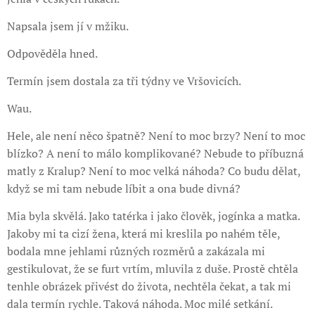
Napsala jsem jí v mžiku.
Odpověděla hned.
Termín jsem dostala za tři týdny ve Vršovicích.
Wau.
Hele, ale není něco špatně? Není to moc brzy? Není to moc
blízko? A není to málo komplikované? Nebude to příbuzná
matly z Kralup? Není to moc velká náhoda? Co budu dělat,
když se mi tam nebude líbit a ona bude divná?
Mia byla skvělá. Jako tatérka i jako člověk, jogínka a matka.
Jakoby mi ta cizí žena, která mi kreslila po nahém těle,
bodala mne jehlami různých rozměrů a zakázala mi
gestikulovat, že se furt vrtím, mluvila z duše. Prostě chtěla
tenhle obrázek přivést do života, nechtěla čekat, a tak mi
dala termín rychle. Taková náhoda. Moc milé setkání.