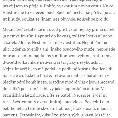
právě jsem to přejela. Dobře, vyzkouším novou cestu. Nu co.
Vlastně mě to v něčem baví. Baví mě nechat se překvapovat.
Jít jinudy. Koukat se jinam než obvykle. Kousek se projdu.
Možná teď čekáte, že mi osud přichystal nějaký prima dárek
(a nemyslím tím šlápnutí do hovna), zvláštní setkání nebo
zážitek. Ale ne. Nestane se nic zvláštního. Nepotkám na
ulici Zdeňka Svěráka ani jiného osudového muže, nepřejede
mne auto ani nenajdu los s milionovou výhrou. Ani tramvaj
dvacetdvojka nikde neuvízla či tragicky nevybouchla.
Nejzajímavější, co mě potká, je podivně krásná dvojice lidí
na cestě z dětského hřiště. Tetovaná matka s batoletem v
bleděmodré kombinéze. Matčiny modré vlasy jsou smotané
do culíků po stranách hlavy jak z japonského anime. Ve
Františkánské zahradě. Dítě se batolí. Ne, spíše ji visí na
ruce. Světlemodrý overal imituje medvídka. Poslední den
babího léta a tenhle skvostný obraz. Je tak krásná, mladá a
barevná. Tetování vykukují ze síťovaných rukávů. Mračí se.