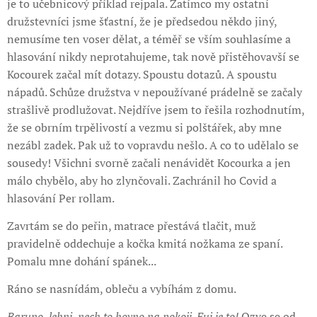
je to učebnicový příklad rejpala. Zatímco my ostatní
družstevníci jsme šťastní, že je předsedou někdo jiný,
nemusíme ten voser dělat, a téměř se vším souhlasíme a
hlasování nikdy neprotahujeme, tak nově přistěhovavší se
Kocourek začal mít dotazy. Spoustu dotazů. A spoustu
nápadů. Schůze družstva v nepoužívané prádelně se začaly
strašlivě prodlužovat. Nejdříve jsem to řešila rozhodnutím,
že se obrním trpělivostí a vezmu si polštářek, aby mne
nezábl zadek. Pak už to vopravdu nešlo. A co to udělalo se
sousedy! Všichni svorně začali nenávidět Kocourka a jen
málo chybělo, aby ho zlynčovali. Zachránil ho Covid a
hlasování Per rollam.
Zavrtám se do peřin, matrace přestává tlačit, muž
pravidelně oddechuje a kočka kmitá nožkama ze spaní.
Pomalu mne dohání spánek...
Ráno se nasnídám, obleču a vybíhám z domu.
Baruno, lehni, nech to hovno na pokoji. Fuj je to!
Ozve se od