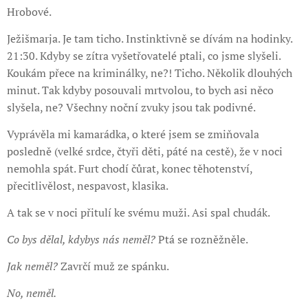
Hrobové.
Ježišmarja. Je tam ticho. Instinktivně se dívám na hodinky.
21:30. Kdyby se zítra vyšetřovatelé ptali, co jsme slyšeli.
Koukám přece na kriminálky, ne?! Ticho. Několik dlouhých
minut. Tak kdyby posouvali mrtvolou, to bych asi něco
slyšela, ne? Všechny noční zvuky jsou tak podivné.
Vyprávěla mi kamarádka, o které jsem se zmiňovala
posledně (velké srdce, čtyři děti, páté na cestě), že v noci
nemohla spát. Furt chodí čůrat, konec těhotenství,
přecitlivělost, nespavost, klasika.
A tak se v noci přitulí ke svému muži. Asi spal chudák.
Co bys dělal, kdybys nás neměl?
Ptá se rozněžněle.
Jak neměl?
Zavrčí muž ze spánku.
No, neměl.