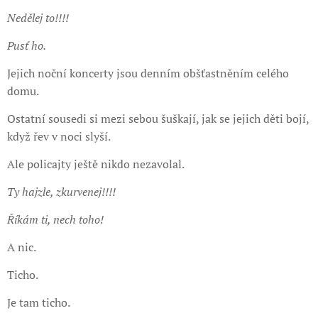
Nedělej to!!!!
Pusť ho.
Jejich noční koncerty jsou denním obšťastněním celého
domu.
Ostatní sousedi si mezi sebou šuškají, jak se jejich děti bojí,
když řev v noci slyší.
Ale policajty ještě nikdo nezavolal.
Ty hajzle, zkurvenej!!!!
Říkám ti, nech toho!
A nic.
Ticho.
Je tam ticho.