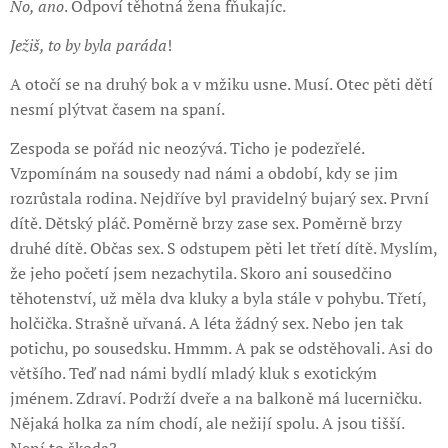
No, ano
. Odpoví těhotná žena fňukajíc.
Ježiš, to by byla paráda
!
A otočí se na druhý bok a v mžiku usne. Musí. Otec pěti dětí
nesmí plýtvat časem na spaní.
Zespoda se pořád nic neozývá. Ticho je podezřelé.
Vzpomínám na sousedy nad námi a období, kdy se jim
rozrůstala rodina. Nejdříve byl pravidelný bujarý sex. První
dítě. Dětský pláč. Poměrně brzy zase sex. Poměrně brzy
druhé dítě. Občas sex. S odstupem pěti let třetí dítě. Myslím,
že jeho početí jsem nezachytila. Skoro ani sousedčino
těhotenství, už měla dva kluky a byla stále v pohybu. Třetí,
holčička. Strašně uřvaná. A léta žádný sex. Nebo jen tak
potichu, po sousedsku. Hmmm. A pak se odstěhovali. Asi do
většího. Teď nad námi bydlí mladý kluk s exotickým
jménem. Zdraví. Podrží dveře a na balkoně má lucerničku.
Nějaká holka za ním chodí, ale nežijí spolu. A jsou tišší.