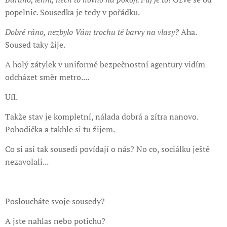
popelnic. Sousedka je tedy v pořádku.
Dobré ráno, nezbylo Vám trochu té barvy na vlasy?
Aha.
Soused taky žije.
A holý zátylek v uniformě bezpečnostní agentury vidím
odcházet směr metro....
Uff.
Takže stav je kompletní, nálada dobrá a zítra nanovo.
Pohodička a takhle si tu žijem.
Co si asi tak sousedi povídají o nás? No co, sociálku ještě
nezavolali...
Posloucháte svoje sousedy?
A jste nahlas nebo potichu?