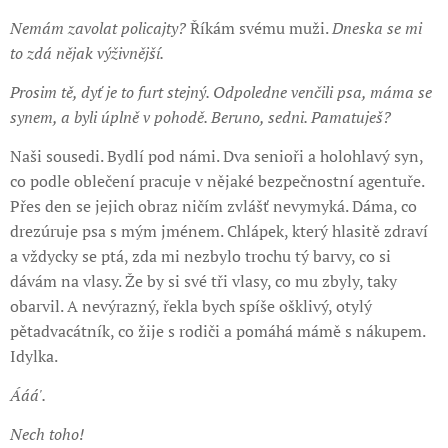
Nemám zavolat policajty?
Říkám svému muži.
Dneska se mi
to zdá nějak výživnější.
Prosim tě, dyť je to furt stejný. Odpoledne venčili psa, máma se
synem, a byli úplně v pohodě. Beruno, sedni. Pamatuješ?
Naši sousedi. Bydlí pod námi. Dva senioři a holohlavý syn,
co podle oblečení pracuje v nějaké bezpečnostní agentuře.
Přes den se jejich obraz ničím zvlášť nevymyká. Dáma, co
drezúruje psa s mým jménem. Chlápek, který hlasitě zdraví
a vždycky se ptá, zda mi nezbylo trochu tý barvy, co si
dávám na vlasy. Že by si své tři vlasy, co mu zbyly, taky
obarvil. A nevýrazný, řekla bych spíše ošklivý, otylý
pětadvacátník, co žije s rodiči a pomáhá mámě s nákupem.
Idylka.
Ááá'.
Nech toho!