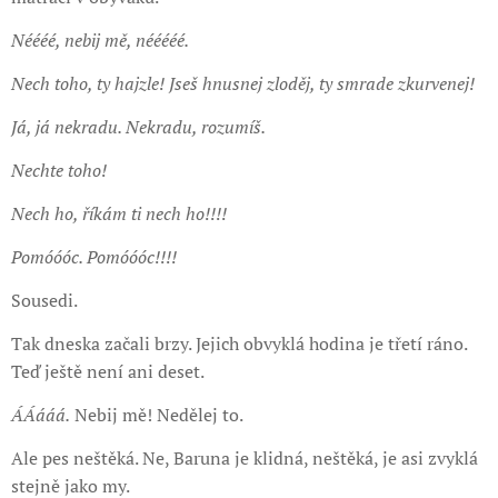
Néééé, nebij mě, nééééé.
Nech toho, ty hajzle! Jseš hnusnej zloděj, ty smrade zkurvenej!
Já, já nekradu. Nekradu, rozumíš.
Nechte toho!
Nech ho, říkám ti nech ho!!!!
Pomóóóc. Pomóóóc!!!!
Sousedi.
Tak dneska začali brzy. Jejich obvyklá hodina je třetí ráno.
Teď ještě není ani deset.
ÁÁááá.
Nebij mě! Nedělej to.
Ale pes neštěká. Ne, Baruna je klidná, neštěká, je asi zvyklá
stejně jako my.