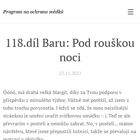
Program na ochranu svědků
118.díl Baru: Pod rouškou
noci
22.11.2021
Óóóó, má drahá velká Margit, díky za Tvou podporu v
příspěvku z minulého týdne. Vážně mě potěšil, až jsem z
toho trochu povyrostla. I když se zdá, že mou nejsilnější
stránkou je umění uvařit svíčkovou omáčku :-). Teď se ale
převracím v posteli a nemůžu zabrat. No, v posteli... máme
návštěvu, které jsme přepustili ložnici, takže se převaluji na
matraci v obýváku.