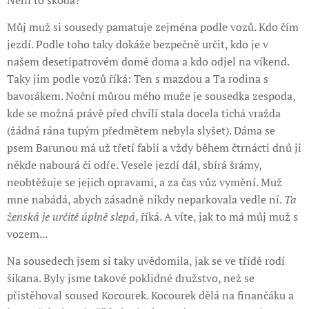
Není to škoda?
Můj muž si sousedy pamatuje zejména podle vozů. Kdo čím
jezdí. Podle toho taky dokáže bezpečně určit, kdo je v
našem desetipatrovém domě doma a kdo odjel na víkend.
Taky jim podle vozů říká: Ten s mazdou a Ta rodina s
bavorákem. Noční můrou mého muže je sousedka zespoda,
kde se možná právě před chvílí stala docela tichá vražda
(žádná rána tupým předmětem nebyla slyšet). Dáma se
psem Barunou má už třetí fabii a vždy během čtrnácti dnů ji
někde nabourá či odře. Vesele jezdí dál, sbírá šrámy,
neobtěžuje se jejich opravami, a za čas vůz vymění. Muž
mne nabádá, abych zásadně nikdy neparkovala vedle ní.
Ta
ženská je určitě úplně slepá
, říká. A víte, jak to má můj muž s
vozem...
Na sousedech jsem si taky uvědomila, jak se ve třídě rodí
šikana. Byly jsme takové poklidné družstvo, než se
přistěhoval soused Kocourek. Kocourek dělá na finančáku a