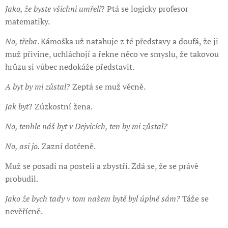
Jako, že byste všichni umřeli
? Ptá se logicky profesor
matematiky.
No, třeba
. Kámoška už natahuje z té představy a doufá, že ji
muž přivine, uchláchojí a řekne něco ve smyslu, že takovou
hrůzu si vůbec nedokáže představit.
A byt by mi zůstal
? Zeptá se muž věcně.
Jak byt
? Zúzkostní žena.
No, tenhle náš byt v Dejvicích, ten by mi zůstal?
No, asi jo.
Zazní dotčeně.
Muž se posadí na posteli a zbystří. Zdá se, že se právě
probudil.
Jako že bych tady v tom našem bytě byl úplně sám?
Táže se
nevěřícně.