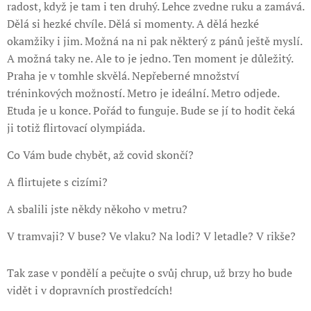
radost, když je tam i ten druhý. Lehce zvedne ruku a zamává.
Dělá si hezké chvíle. Dělá si momenty. A dělá hezké
okamžiky i jim. Možná na ni pak některý z pánů ještě myslí.
A možná taky ne. Ale to je jedno. Ten moment je důležitý.
Praha je v tomhle skvělá. Nepřeberné množství
tréninkových možností. Metro je ideální. Metro odjede.
Etuda je u konce. Pořád to funguje. Bude se jí to hodit čeká
ji totiž flirtovací olympiáda.
Co Vám bude chybět, až covid skončí?
A flirtujete s cizími?
A sbalili jste někdy někoho v metru?
V tramvaji? V buse? Ve vlaku? Na lodi? V letadle? V rikše?
Tak zase v pondělí a pečujte o svůj chrup, už brzy ho bude
vidět i v dopravních prostředcích!