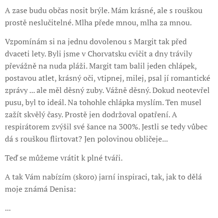
A zase budu občas nosit brýle. Mám krásné, ale s rouškou
prostě neslučitelné. Mlha přede mnou, mlha za mnou.
Vzpomínám si na jednu dovolenou s Margit tak před
dvaceti lety. Byli jsme v Chorvatsku cvičit a dny trávily
převážně na nuda pláži. Margit tam balil jeden chlápek,
postavou atlet, krásný oči, vtipnej, milej, psal jí romantické
zprávy ... ale měl děsný zuby. Vážně děsný. Dokud neotevřel
pusu, byl to ideál. Na tohohle chlápka myslím. Ten musel
zažít skvělý časy. Prostě jen dodržoval opatření. A
respirátorem zvýšil své šance na 300%. Jestli se tedy vůbec
dá s rouškou flirtovat? Jen polovinou obličeje...
Teď se můžeme vrátit k plné tváři.
A tak Vám nabízím (skoro) jarní inspiraci, tak, jak to dělá
moje známá Denisa:
...