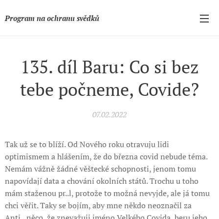
Program na ochranu svědků
135. díl Baru: Co si bez
tebe počneme, Covide?
07.02.2022
Tak už se to blíží. Od Nového roku otravuju lidi
optimismem a hlášením, že do března covid nebude téma.
Nemám vážně žádné věštecké schopnosti, jenom tomu
napovídají data a chování okolních států. Trochu u toho
mám staženou pr..l, protože to možná nevyjde, ale já tomu
chci věřit. Taky se bojím, aby mne někdo neoznačil za
Anti...něco, že znevažuji jméno Velkého Covida, beru jeho