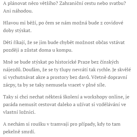
A plánovat něco většího? Zahraniční cestu nebo svatbu?
Ani náhodou.
Hlavou mi běží, po čem se nám možná bude z covidové
doby stýskat.
Děti říkají, že se jim bude chybět možnost občas vstávat
později a zůstat doma u kompu.
Mně se bude stýskat po historické Praze bez čínských
nájezdů. Doufám, že se ty tlupy nevrátí tak rychle. Je skvělé
si vychutnávat akce a prostory bez davů. Včetně dopravní
zácpy, ta by se taky nemusela vracet v plné síle.
Taky si chci nechat některá školení a workshopy online, je
paráda nemusit cestovat daleko a užívat si vzdělávání ve
vlastní ložnici.
A nechám si roušku v tramvaji pro případy, kdy to tam
pekelně smrdí.