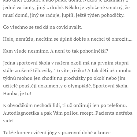
jedné varianty, jiný z druhé. Někdo je vyloženě smutný, že
musí domů, jiný se raduje, jupííí, ještě týden pohodičky.
Co všechno se teď dá na covid svalit.
Hele, nemůžu, necítím se úplně dobře a nechci tě ohrozit....
Kam všude nesmíme. A není to tak pohodlnější?
Jedna sportovní škola v našem okolí má na prvním stupni
stále zrušené tělocviky. To víte, riziko! A tak děti už mnoho
týdnů mohou jen chodit na procházky po okolí nebo jim
učitelé pouštějí dokumenty o olympiádě. Sportovní škola.
Hanba, je to!
K obvoďákům nechodí lidi, ti už ordinují jen po telefonu.
Autodiagnostika a pak Vám pošlou recept. Pacienta netřeba
vidět.
Takže konec cvičení jógy v pracovní době a konec