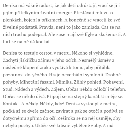
Denisa má vážně radost, že jak děti odrůstají, vrací se jí i
jejím přítelkyním životní energie. Přestávají mluvit o
plenkách, kojení a příkrmech. A konečně se vracejí ke své
živelné podstatě. Pravda, není to jako zamlada. Čas se na
nich trochu podepsal. Ale zase mají své fígle a zkušenosti. A
furt se na ně dá koukat.
Denisa to testuje cestou v metru. Někoho si vyhlédne.
Zachytí jiskřičku zájmu v jeho očích. Nesmělý úsměv a
následné klopení zraku využívá k tomu, aby přitáhla
pozornost dotyčného. Hraje neverbální symfonii. Drobné
pohyby. Mihotání řasami. Mimika. Zjihlý pohled. Pobavení.
Stud. Nádech a výdech. Zájem. Občas někdo odloží i telefon.
Občas se někdo dívá. Připojí se na stejný kanál. Usměje se.
Kontakt. A někdy. Někdy, když Denisa vystoupí z metra,
počká až se dveře začnou zavírat a pak se otočí a podívá se
dotyčnému zpříma do očí. Zeširoka se na něj usměje, aby
nebylo pochyb. Ukáže své krásně vybělené zuby. A má