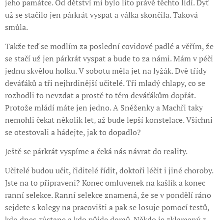
jeho památce. Od dětství mi bylo líto právě těchto lidí. Dyť
už se stačilo jen párkrát vyspat a válka skončila. Taková
smůla.
Takže teď se modlím za poslední covidové padlé a věřím, že
se stačí už jen párkrát vyspat a bude to za námi. Mám v péči
jednu skvělou holku. V sobotu měla jet na lyžák. Dvě třídy
deváťáků a tři nejhrdinější učitelé. Tři mladý chlapy, co se
rozhodli to nevzdat a prostě to těm deváťákům dopřát.
Protože mládí máte jen jedno. A Sněženky a Machři taky
nemohli čekat několik let, až bude lepší konstelace. Všichni
se otestovali a hádejte, jak to dopadlo?
Ještě se párkrát vyspíme a čeká nás návrat do reality.
Učitelé budou učit, řiditelé řídit, doktoři léčit i jiné choroby.
Jste na to připraveni? Konec omluvenek na kašlík a konec
ranní selekce. Ranní selekce znamená, že se v pondělí ráno
sejdete s kolegy na pracovišti a pak se losuje pomocí testů,
kdo dnes zůstane a kdo půjde domů. Někdo je zklamaný z