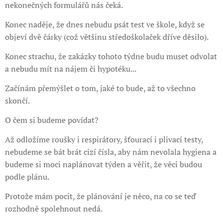
nekonečných formulářů nás čeká.
Konec naděje, že dnes nebudu psát test ve škole, když se
objeví dvě čárky (což většinu středoškolaček dříve děsilo).
Konec strachu, že zakázky tohoto týdne budu muset odvolat
a nebudu mít na nájem či hypotéku...
Začínám přemýšlet o tom, jaké to bude, až to všechno
skončí.
O čem si budeme povídat?
Až odložíme roušky i respirátory, šťourací i plivací testy,
nebudeme se bát brát cizí čísla, aby nám nevolala hygiena a
budeme si moci naplánovat týden a věřit, že věci budou
podle plánu.
Protože mám pocit, že plánování je něco, na co se teď
rozhodně spolehnout nedá.