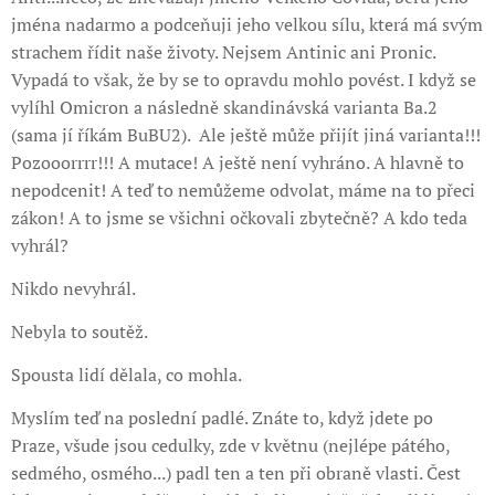
jména nadarmo a podceňuji jeho velkou sílu, která má svým
strachem řídit naše životy. Nejsem Antinic ani Pronic.
Vypadá to však, že by se to opravdu mohlo povést. I když se
vylíhl Omicron a následně skandinávská varianta Ba.2
(sama jí říkám BuBU2). Ale ještě může přijít jiná varianta!!!
Pozooorrrr!!! A mutace! A ještě není vyhráno. A hlavně to
nepodcenit! A teď to nemůžeme odvolat, máme na to přeci
zákon! A to jsme se všichni očkovali zbytečně? A kdo teda
vyhrál?
Nikdo nevyhrál.
Nebyla to soutěž.
Spousta lidí dělala, co mohla.
Myslím teď na poslední padlé. Znáte to, když jdete po
Praze, všude jsou cedulky, zde v květnu (nejlépe pátého,
sedmého, osmého...) padl ten a ten při obraně vlasti. Čest