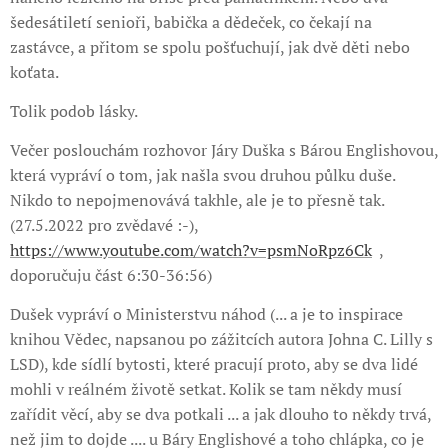
šedesátiletí senioři, babička a dědeček, co čekají na
zastávce, a přitom se spolu pošťuchují, jak dvě děti nebo
koťata.
Tolik podob lásky.
Večer poslouchám rozhovor Járy Duška s Bárou Englishovou,
která vypráví o tom, jak našla svou druhou půlku duše.
Nikdo to nepojmenovává takhle, ale je to přesně tak.
(27.5.2022 pro zvědavé :-),
https://www.youtube.com/watch?v=psmNoRpz6Ck
,
doporučuju část 6:30-36:56)
Dušek vypráví o Ministerstvu náhod (... a je to inspirace
knihou Vědec, napsanou po zážitcích autora Johna C. Lilly s
LSD), kde sídlí bytosti, které pracují proto, aby se dva lidé
mohli v reálném životě setkat. Kolik se tam někdy musí
zařídit věcí, aby se dva potkali ... a jak dlouho to někdy trvá,
než jim to dojde .... u Báry Englishové a toho chlápka, co je