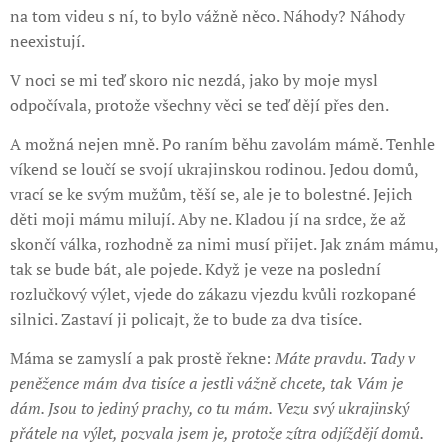
na tom videu s ní, to bylo vážně něco. Náhody? Náhody
neexistují.
V noci se mi teď skoro nic nezdá, jako by moje mysl
odpočívala, protože všechny věci se teď dějí přes den.
A možná nejen mně. Po raním běhu zavolám mámě. Tenhle
víkend se loučí se svojí ukrajinskou rodinou. Jedou domů,
vrací se ke svým mužům, těší se, ale je to bolestné. Jejich
děti moji mámu milují. Aby ne. Kladou jí na srdce, že až
skončí válka, rozhodně za nimi musí přijet. Jak znám mámu,
tak se bude bát, ale pojede. Když je veze na poslední
rozlučkový výlet, vjede do zákazu vjezdu kvůli rozkopané
silnici. Zastaví ji policajt, že to bude za dva tisíce.
Máma se zamyslí a pak prostě řekne:
Máte pravdu. Tady v
peněžence mám dva tisíce a jestli vážně chcete, tak Vám je
dám. Jsou to jediný prachy, co tu mám. Vezu svý ukrajinský
přátele na výlet, pozvala jsem je, protože zítra odjíždějí domů.