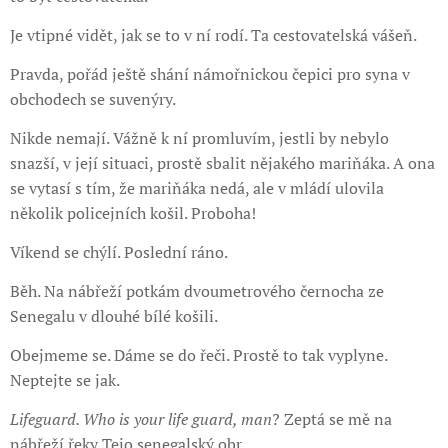
Je vtipné vidět, jak se to v ní rodí. Ta cestovatelská vášeň.
Pravda, pořád ještě shání námořnickou čepici pro syna v
obchodech se suvenýry.
Nikde nemají. Vážně k ní promluvím, jestli by nebylo
snazší, v její situaci, prostě sbalit nějakého mariňáka. A ona
se vytasí s tím, že mariňáka nedá, ale v mládí ulovila
několik policejních košil. Proboha!
Víkend se chýlí. Poslední ráno.
Běh. Na nábřeží potkám dvoumetrového černocha ze
Senegalu v dlouhé bílé košili.
Obejmeme se. Dáme se do řeči. Prostě to tak vyplyne.
Neptejte se jak.
Lifeguard. Who is your life guard, man
? Zeptá se mě na
nábřeží řeky Tejo senegalský obr.