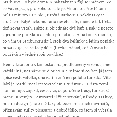
Starbucks. To bylo doma. A pak taky ten fígl se jménem. Že
se Vás zeptají, pro koho to kafe je. Miluju to. Prostě tam
můžu mít pro Barunku, Barču i Barboru a někdy taky se
srdíčkem. Když někomu ráno nesete kafe, můžete tak třeba
definovat vztah. Takže si objednáte dvě kafe a pak je nesete
a jedno je pro Kláru a jedno pro Jakuba. A na tom stojánku,
co Vám ve Starbucksu dají, stojí dva kelímky a jejich popiska
prozrazuje, co se tady děje. (Hezkej nápad, co? Zrovna ho
používám v jedné svojí povídce.)
Jsem v Lisabonu s kámoškou na prodloužený víkend. Jsme
každá jiná, neznáme se dlouho, ale máme si co říct. Já jsem
spíše cestovatelka, ona zatím zná jen polohu turistka. Víte
jaký je rozdíl mezi cestovatelem a turistou? Turista zemi
konzumuje: zájezd, cestovka, doporučené trasy, turistická
menu, suvenýry. Cestovatel ji žije: setkání, náhody, zážitky,
místní design (a pro mě taky oblečení místních návrhářů,
přiznávám guilty pleasure) a dobré jídlo, co jsem si vybrala
sama anebo si nechala doporučit místními.