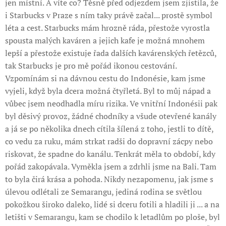
jen místní. A víte co? Těsně před odjezdem jsem zjistila, že
i Starbucks v Praze s ním taky právě začal... prostě symbol
léta a cest. Starbucks mám hrozně ráda, přestože vyrostla
spousta malých kaváren a jejich kafe je možná mnohem
lepší a přestože existuje řada dalších kavárenských řetězců,
tak Starbucks je pro mě pořád ikonou cestování.
Vzpomínám si na dávnou cestu do Indonésie, kam jsme
vyjeli, když byla dcera možná čtyřletá. Byl to můj nápad a
vůbec jsem neodhadla míru rizika. Ve vnitřní Indonésii pak
byl děsivý provoz, žádné chodníky a všude otevřené kanály
a já se po několika dnech cítila šílená z toho, jestli to dítě,
co vedu za ruku, mám strkat radši do dopravní zácpy nebo
riskovat, že spadne do kanálu. Tenkrát měla to období, kdy
pořád zakopávala. Vyměkla jsem a zdrhli jsme na Bali. Tam
to byla čirá krása a pohoda. Nikdy nezapomenu, jak jsme s
úlevou odlétali ze Semarangu, jediná rodina se světlou
pokožkou široko daleko, lidé si dceru fotili a hladili ji ... a na
letišti v Semarangu, kam se chodilo k letadlům po ploše, byl