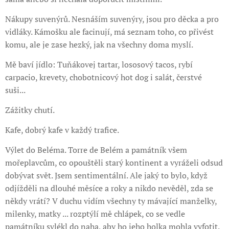
Nákupy suvenýrů. Nesnáším suvenýry, jsou pro děcka a pro
vidláky. Kámošku ale facinují, má seznam toho, co přivést
komu, ale je zase hezký, jak na všechny doma myslí.
Mě baví jídlo: Tuňákovej tartar, lososový tacos, rybí
carpacio, krevety, chobotnicový hot dog i salát, čerstvé
suši...
Zážitky chutí.
Kafe, dobrý kafe v každý trafice.
Výlet do Beléma. Torre de Belém a památník všem
mořeplavcům, co opouštěli starý kontinent a vyráželi odsud
dobývat svět. Jsem sentimentální. Ale jaký to bylo, když
odjížděli na dlouhé měsíce a roky a nikdo nevěděl, zda se
někdy vrátí? V duchu vidím všechny ty mávající manželky,
milenky, matky ... rozptýlí mě chlápek, co se vedle
památníku svlékl do naha, aby ho jeho holka mohla vyfotit.