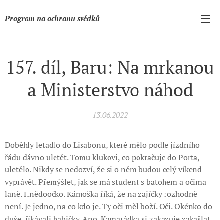
Program na ochranu svědků
157. díl, Baru: Na mrkanou
a Ministerstvo náhod
13.06.2022
Doběhly letadlo do Lisabonu, které mělo podle jízdního
řádu dávno uletět. Tomu klukovi, co pokračuje do Porta,
uletělo. Nikdy se nedozví, že si o něm budou celý víkend
vyprávět. Přemýšlet, jak se má student s batohem a očima
laně. Hnědoočko. Kámoška říká, že na zajíčky rozhodně
není. Je jedno, na co kdo je. Ty oči měl boží. Oči. Okénko do
duše, říkávali babičky. Ano. Kamarádka si zakazuje zakašlat,