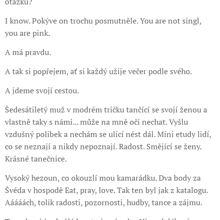
otázku?
I know. Pokýve on trochu posmutněle. You are not singl,
you are pink.
A má pravdu.
A tak si popřejem, ať si každý užije večer podle svého.
A jdeme svojí cestou.
Šedesátiletý muž v modrém tričku tančící se svojí ženou a
vlastně taky s námi... může na mně oči nechat. Vyšlu
vzdušný polibek a nechám se ulicí nést dál. Mini etudy lidí,
co se neznají a nikdy nepoznají. Radost. Smějící se ženy.
Krásné tanečnice.
Vysoký hezoun, co okouzlí mou kamarádku. Dva body za
Švéda v hospodě Eat, pray, love. Tak ten byl jak z katalogu.
Aáááách, tolik radosti, pozornosti, hudby, tance a zájmu.