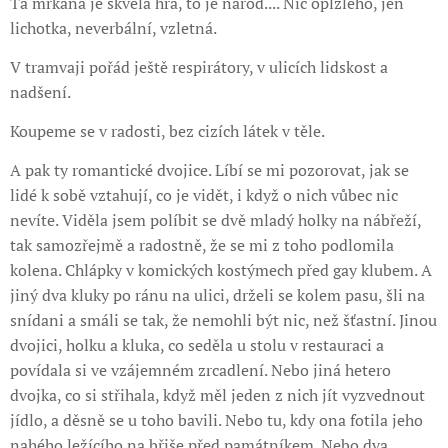
Ta mrkaná je skvělá hra, to je národ.... Nic oplzlého, jen
lichotka, neverbální, vzletná.
V tramvaji pořád ještě respirátory, v ulicích lidskost a
nadšení.
Koupeme se v radosti, bez cizích látek v těle.
A pak ty romantické dvojice. Líbí se mi pozorovat, jak se
lidé k sobě vztahují, co je vidět, i když o nich vůbec nic
nevíte. Viděla jsem políbit se dvě mladý holky na nábřeží,
tak samozřejmě a radostně, že se mi z toho podlomila
kolena. Chlápky v komických kostýmech před gay klubem. A
jiný dva kluky po ránu na ulici, drželi se kolem pasu, šli na
snídani a smáli se tak, že nemohli být nic, než šťastní. Jinou
dvojici, holku a kluka, co seděla u stolu v restauraci a
povídala si ve vzájemném zrcadlení. Nebo jiná hetero
dvojka, co si střihala, když měl jeden z nich jít vyzvednout
jídlo, a děsně se u toho bavili. Nebo tu, kdy ona fotila jeho
nahého ležícího na břiše před památníkem. Nebo dva