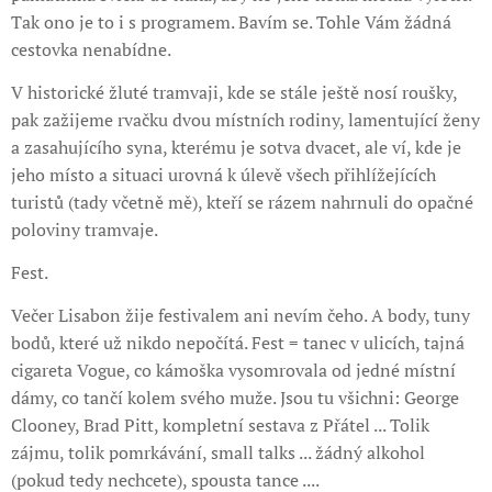
Tak ono je to i s programem. Bavím se. Tohle Vám žádná
cestovka nenabídne.
V historické žluté tramvaji, kde se stále ještě nosí roušky,
pak zažijeme rvačku dvou místních rodiny, lamentující ženy
a zasahujícího syna, kterému je sotva dvacet, ale ví, kde je
jeho místo a situaci urovná k úlevě všech přihlížejících
turistů (tady včetně mě), kteří se rázem nahrnuli do opačné
poloviny tramvaje.
Fest.
Večer Lisabon žije festivalem ani nevím čeho. A body, tuny
bodů, které už nikdo nepočítá. Fest = tanec v ulicích, tajná
cigareta Vogue, co kámoška vysomrovala od jedné místní
dámy, co tančí kolem svého muže. Jsou tu všichni: George
Clooney, Brad Pitt, kompletní sestava z Přátel ... Tolik
zájmu, tolik pomrkávání, small talks ... žádný alkohol
(pokud tedy nechcete), spousta tance ....