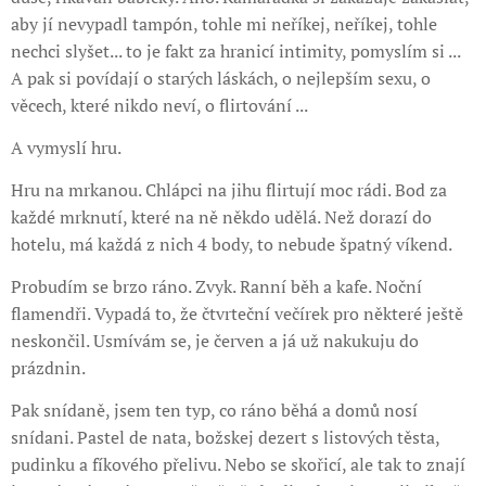
aby jí nevypadl tampón, tohle mi neříkej, neříkej, tohle
nechci slyšet... to je fakt za hranicí intimity, pomyslím si ...
A pak si povídají o starých láskách, o nejlepším sexu, o
věcech, které nikdo neví, o flirtování ...
A vymyslí hru.
Hru na mrkanou. Chlápci na jihu flirtují moc rádi. Bod za
každé mrknutí, které na ně někdo udělá. Než dorazí do
hotelu, má každá z nich 4 body, to nebude špatný víkend.
Probudím se brzo ráno. Zvyk. Ranní běh a kafe. Noční
flamendři. Vypadá to, že čtvrteční večírek pro některé ještě
neskončil. Usmívám se, je červen a já už nakukuju do
prázdnin.
Pak snídaně, jsem ten typ, co ráno běhá a domů nosí
snídani. Pastel de nata, božskej dezert s listových těsta,
pudinku a fíkového přelivu. Nebo se skořicí, ale tak to znají