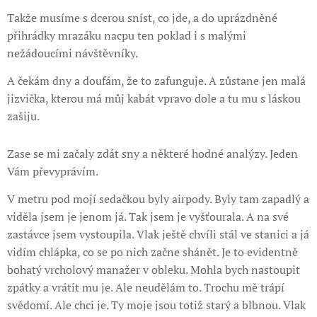
Takže musíme s dcerou sníst, co jde, a do uprázdněné
přihrádky mrazáku nacpu ten poklad i s malými
nežádoucími návštěvníky.
A čekám dny a doufám, že to zafunguje. A zůstane jen malá
jizvička, kterou má můj kabát vpravo dole a tu mu s láskou
zašiju.
Zase se mi začaly zdát sny a některé hodné analýzy. Jeden
Vám převyprávím.
V metru pod mojí sedačkou byly airpody. Byly tam zapadlý a
viděla jsem je jenom já. Tak jsem je vyšťourala. A na své
zastávce jsem vystoupila. Vlak ještě chvíli stál ve stanici a já
vidím chlápka, co se po nich začne shánět. Je to evidentně
bohatý vrcholový manažer v obleku. Mohla bych nastoupit
zpátky a vrátit mu je. Ale neudělám to. Trochu mě trápí
svědomí. Ale chci je. Ty moje jsou totiž starý a blbnou. Vlak