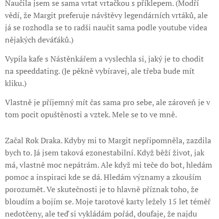
Naučila jsem se sama vrtat vrtačkou s příklepem. (Modří
vědí, že Margit preferuje návštěvy legendárních vrtáků, ale
já se rozhodla se to radši naučit sama podle youtube videa
nějakých deváťáků.)
Vypila kafe s Nástěnkářem a vyslechla si, jaký je to chodit
na speeddating. (Je pěkně vybíravej, ale třeba bude mít
kliku.)
Vlastně je příjemný mít čas sama pro sebe, ale zároveň je v
tom pocit opuštěnosti a vztek. Mele se to ve mně.
Začal Rok Draka. Kdyby mi to Margit nepřipomněla, zazdila
bych to. Já jsem taková ezonestabilní. Když běží život, jak
má, vlastně moc nepátrám. Ale když mi teče do bot, hledám
pomoc a inspiraci kde se dá. Hledám významy a zkouším
porozumět. Ve skutečnosti je to hlavně příznak toho, že
bloudím a bojím se. Moje tarotové karty ležely 15 let téměř
nedotčeny, ale teď si vykládám pořád, doufaje, že najdu