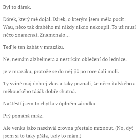
Byl to dárek.
Dárek, který mě dojal. Dárek, o kterým jsem měla pocit:
Wau, něco tak drahého mi nikdy nikdo nekoupil. To už musí
něco znamenat. Znamenalo…
Teď je ten kabát v mrazáku.
Ne, nemám alzheimera a nestrkám oblečení do lednice.
Je v mrazáku, protože se do něj již po roce dali moli.
Ty svině maj dobrej vkus a taky poznali, že něco italského a
měkoučkého tááák dobře chutná.
Naštěstí jsem to chytla v úplném zárodku.
Prý pomáhá mráz.
Ale venku jako naschvál zrovna přestalo mrznout. (No, dyť
jsem si to taky přála, tady to mám.)