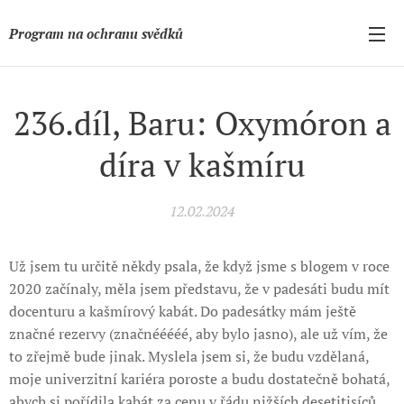
Program na ochranu svědků
236.díl, Baru: Oxymóron a
díra v kašmíru
12.02.2024
Už jsem tu určitě někdy psala, že když jsme s blogem v roce
2020 začínaly, měla jsem představu, že v padesáti budu mít
docenturu a kašmírový kabát. Do padesátky mám ještě
značné rezervy (značnééééé, aby bylo jasno), ale už vím, že
to zřejmě bude jinak. Myslela jsem si, že budu vzdělaná,
moje univerzitní kariéra poroste a budu dostatečně bohatá,
abych si pořídila kabát za cenu v řádu nižších desetitisíců.