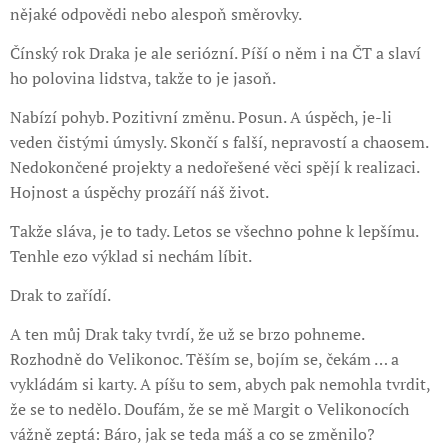
nějaké odpovědi nebo alespoň směrovky.
Čínský rok Draka je ale seriózní. Píší o něm i na ČT a slaví
ho polovina lidstva, takže to je jasoň.
Nabízí pohyb. Pozitivní změnu. Posun. A úspěch, je-li
veden čistými úmysly. Skončí s falší, nepravostí a chaosem.
Nedokončené projekty a nedořešené věci spějí k realizaci.
Hojnost a úspěchy prozáří náš život.
Takže sláva, je to tady. Letos se všechno pohne k lepšímu.
Tenhle ezo výklad si nechám líbit.
Drak to zařídí.
A ten můj Drak taky tvrdí, že už se brzo pohneme.
Rozhodně do Velikonoc. Těším se, bojím se, čekám … a
vykládám si karty. A píšu to sem, abych pak nemohla tvrdit,
že se to nedělo. Doufám, že se mě Margit o Velikonocích
vážně zeptá: Báro, jak se teda máš a co se změnilo?