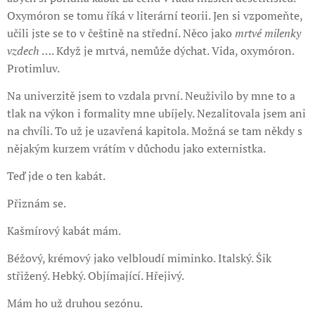
Oxymóron se tomu říká v literární teorii. Jen si vzpomeňte,
učili jste se to v češtině na střední. Něco jako
mrtvé milenky
vzdech
…. Když je mrtvá, nemůže dýchat. Vida, oxymóron.
Protimluv.
Na univerzitě jsem to vzdala první. Neuživilo by mne to a
tlak na výkon i formality mne ubíjely. Nezalitovala jsem ani
na chvíli. To už je uzavřená kapitola. Možná se tam někdy s
nějakým kurzem vrátím v důchodu jako externistka.
Teď jde o ten kabát.
Přiznám se.
Kašmírový kabát mám.
Béžový, krémový jako velbloudí miminko. Italský. Šik
střižený. Hebký. Objímající. Hřejivý.
Mám ho už druhou sezónu.