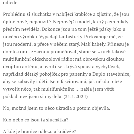
odjede.
Prohlédnu si sluchátka v nabíjecí krabičce a zjistím, že jsou
úplně nové, nepoužité. Nejnovější model, který jsem nikdy
předtím neviděla. Dokonce jsou na tom ještě pásky jako u
nového výrobku. Vypadají fantasticky. Překvapuje mě, že
jsou moderní, a přece v něčem starý. Mají kabely. Přinesu je
domů a oni se začnou proměňovat, stane se z nich takové
multifunkční oldschoolové rádio: má obrovskou dlouhou
dvojitou anténu, a uvnitř se skrývá spousta vychytávek,
například dětský pokojíček pro panenky a Duplo stavebnice,
aby se zabavily i děti. Jsem fascinovaná, jak někdo může
vytvořit něco, tak multifunkčního … našla jsem větší
poklad, než jsem si myslela. (31.1.2024)
No, možná jsem to něco ukradla a potom objevila.
Kdo nebo co jsou ta sluchátka?
A kde je hranice nálezu a krádeže?