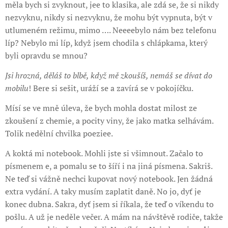
měla bych si zvyknout, jee to klasika, ale zdá se, že si nikdy
nezvyknu, nikdy si nezvyknu, že mohu být vypnuta, být v
utlumeném režimu, mimo …. Neeeebylo nám bez telefonu
líp? Nebylo mi líp, když jsem chodila s chlápkama, který
byli opravdu se mnou?
Jsi hrozná, děláš to blbě, když mě zkoušíš, nemáš se dívat do
mobilu
! Bere si sešit, uráží se a zavírá se v pokojíčku.
Mísí se ve mně úleva, že bych mohla dostat milost ze
zkoušení z chemie, a pocity viny, že jako matka selhávám.
Tolik nedělní chvilka poeziee.
A koktá mi notebook. Mohli jste si všimnout. Začalo to
písmenem e, a pomalu se to šíří i na jiná písmena. Sakriš.
Ne teď si vážně nechci kupovat nový notebook. Jen žádná
extra vydání. A taky musím zaplatit daně. No jo, dyť je
konec dubna. Sakra, dyť jsem si říkala, že teď o víkendu to
pošlu. A už je neděle večer. A mám na návštěvě rodiče, takže