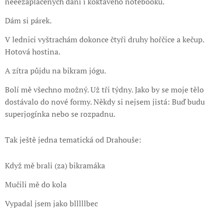
neeezaplacených daní i koktavého notebooku.
Dám si párek.
V lednici vyštrachám dokonce čtyři druhy hořčice a kečup.
Hotová hostina.
A zítra půjdu na bikram jógu.
Bolí mě všechno možný. Už tři týdny. Jako by se moje tělo
dostávalo do nové formy. Někdy si nejsem jistá: Buď budu
superjogínka nebo se rozpadnu.
Tak ještě jedna tematická od Drahouše:
Když mě brali (za) bikramáka
Mučili mě do kola
Vypadal jsem jako blllllbec