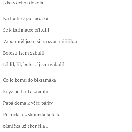
Jako všichni dokola
Na hodině po začátku
Se k karimatce přitulil
Vzpomněl jsem si na svou miiiiilou
Bolestí jsem zabulil
Lil lil, lil, bolestí jsem zabulil
Co je komu do bikramáka
Když ho holka zradila
Papá doma k véče párky
Písnička už skončila la la la,
písnička už skončila ...