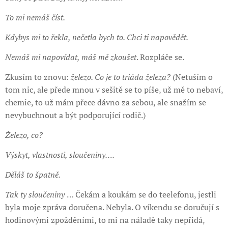
To mi nemáš číst.
Kdybys mi to řekla, nečetla bych to. Chci ti napovědět.
Nemáš mi napovídat, máš mě zkoušet
. Rozpláče se.
Zkusím to znovu:
železo. Co je to triáda železa?
(Netuším o
tom nic, ale přede mnou v sešitě se to píše, už mě to nebaví,
chemie, to už mám přece dávno za sebou, ale snažím se
nevybuchnout a být podporující rodič.)
Železo, co?
Výskyt, vlastnosti, sloučeniny….
Děláš to špatně.
Tak ty sloučeniny
… Čekám a koukám se do teelefonu, jestli
byla moje zpráva doručena. Nebyla. O víkendu se doručují s
hodinovými zpožděními, to mi na náladě taky nepřidá,