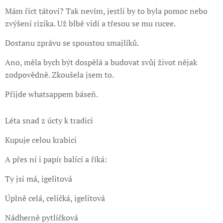
Mám říct tátovi? Tak nevím, jestli by to byla pomoc nebo
zvýšení rizika. Už blbě vidí a třesou se mu rucee.
Dostanu zprávu se spoustou smajlíků.
Ano, měla bych být dospělá a budovat svůj život nějak
zodpovědně. Zkoušela jsem to.
Přijde whatsappem báseň.
Léta snad z úcty k tradici
Kupuje celou krabici
A přes ní i papír balící a říká:
Ty jsi má, igelitová
Úplně celá, celičká, igelitová
Nádherně pytlíčková