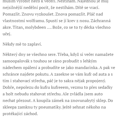
musím vyrobit něco k večeři. Nestíhám. Najednou je můj
nejsilnější nedělní pocit, že nestíhám. Dítě se vrací.
Pomazlit. Znovu vyzkoušet. Znova pomazlit. Pláč nad
vlastnostmi wolframu. Spustí se jí krev z nosu. Záchranná
akce. Titan, molybdeen …. Bože, co se to ty děcka všechno
učej.
Někdy mě to zaplaví.
Některý dny se všechno sere. Třeba, když si večer namažete
samoopalovák s touhou se ráno probudit s lehkým
nádechem opálení a probudíte se jako mandarinka. A pak ve
schránce najdete pokutu. A zasekne se vám kufr od auta a s
tím i stahovací střecha, páč je to sakra nějak propojený.
Dobře, nepolezu do kufru kufreeem, vezmu to přes sedačky
a holt nebudu stahovat střechu. Ale zvládla jsem auto
nechat přezout. A koupila zámek na znovunabytý sklep. Do
skleepa zamknu ty pneumatiky. Ještě sehnat někoho na
protékající záchod.