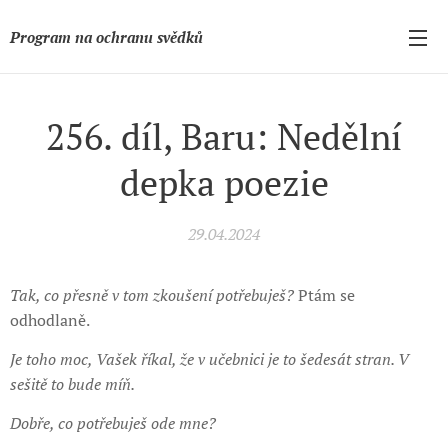
Program na ochranu svědků
256. díl, Baru: Nedělní
depka poezie
29.04.2024
Tak, co přesně v tom zkoušení potřebuješ?
Ptám se
odhodlaně.
Je toho moc, Vašek říkal, že v učebnici je to šedesát stran. V
sešitě to bude míň.
Dobře, co potřebuješ ode mne?