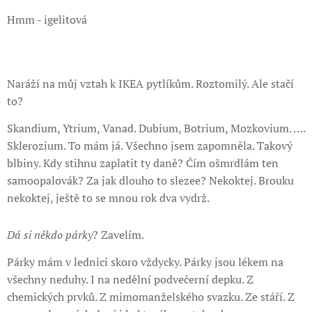
Hmm - igelitová
😛❤️
Naráží na můj vztah k IKEA pytlíkům. Roztomilý. Ale stačí
to?
Skandium, Ytrium, Vanad. Dubium, Botrium, Mozkovium. ….
Sklerozium. To mám já. Všechno jsem zapomněla. Takový
blbiny. Kdy stihnu zaplatit ty daně? Čím ošmrdlám ten
samoopalovák? Za jak dlouho to slezee? Nekoktej. Brouku
nekoktej, ještě to se mnou rok dva vydrž.
Dá si někdo párky
? Zavelím.
Párky mám v lednici skoro vždycky. Párky jsou lékem na
všechny neduhy. I na nedělní podvečerní depku. Z
chemických prvků. Z mimomanželského svazku. Ze stáří. Z