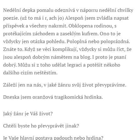
Nedělní depka pomalu odeznívá v náporru nedělní chvilky
poezie. (už to má i r, ach jo) Alespoň jsem zvládla napsat
příspěvek a všechny nakrmit. Obklopena rodinou, s
protékajícím záchodem a zaseklým kufrem. Ono to je
vždycky jen otázka pohledu. Poloplná nebo poloprázdná.
Znáte to. Když se věci komplikují, vždycky si můžu říct, že
jsou alespoň dobrým námětem na blog. I proto je psaní
dobrý. Můžu si z toho udělat legraci a potěšit někoho
dalšího cizím neštěstím.
Záleží jen na nás, v jaké žánru svůj život převyprávíme.
Dneska jsem oranžová tragikomická hrdinka.
Jaký žánr je Váš život?
Chtěli byste ho převyprávět jinak?
Je Vaše hlavní postava padouch nebo hrdina?