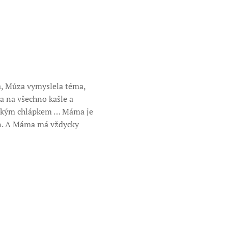
a, Můza vymyslela téma,
a na všechno kašle a
ějakým chlápkem … Máma je
 den. A Máma má vždycky