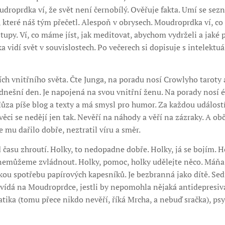
roprdka ví, že svět není černobílý. Ověřuje fakta. Umí se sez
 které náš tým přečetl. Alespoň v obrysech. Moudroprdka ví, co
stupy. Ví, co máme jíst, jak meditovat, abychom vydrželi a jak
 vidí svět v souvislostech. Po večerech si dopisuje s intelektuá
ch vnitřního světa. Čte Junga, na poradu nosí Crowlyho taroty a
nešní den. Je napojená na svou vnitřní ženu. Na porady nosí ét
za píše blog a texty a má smysl pro humor. Za každou událostí 
 věci se nedějí jen tak. Nevěří na náhody a věří na zázraky. A ob
e mu dařilo dobře, neztratil víru a směr.
času zhroutí. Holky, to nedopadne dobře. Holky, já se bojím. H
emůžeme zvládnout. Holky, pomoc, holky udělejte něco. Máňa 
ou spotřebu papírových kapesníků. Je bezbranná jako dítě. Sedí 
zvídá na Moudroprdce, jestli by nepomohla nějaká antidepresiv
atika (tomu přece nikdo nevěří, říká Mrcha, a nebuď sračka), p