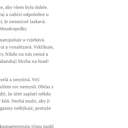
se, aby všem bylo dobře.
 čaj a nabízí odpoledne u
í. Je nesmírně laskavá.
i Moudroprdky.
manipuluje a vyjebává.
ná a vynalézavá. Vykřikuje,
ry. Nikdo na nás nemá a
 skandují Mrcha na hrad!
selá a smyslná. Vrtí
ničem nic nemyslí. Občas s
it, že účet zaplatí někdo
ý kůň. Nechá muže, aby ji
rgasmy nefejkuje, protože
 a kompetentním týmu mohl