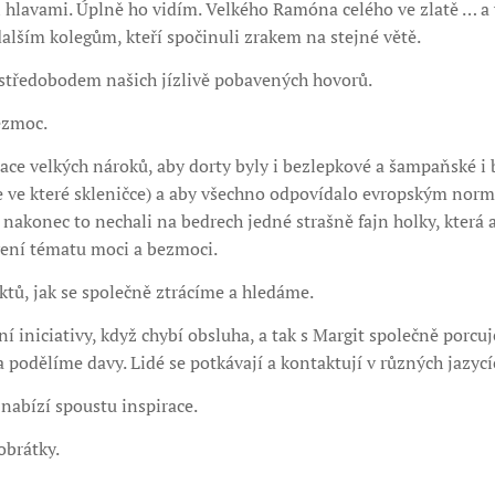
i hlavami. Úplně ho vidím. Velkého Ramóna celého ve zlatě … a
lším kolegům, kteří spočinuli zrakem na stejné větě.
středobodem našich jízlivě pobavených hovorů.
ezmoc.
ce velkých nároků, aby dorty byly i bezlepkové a šampaňské i b
e ve které skleničce) a aby všechno odpovídalo evropským normá
 nakonec to nechali na bedrech jedné strašně fajn holky, která
ení tématu moci a bezmoci.
aktů, jak se společně ztrácíme a hledáme.
 iniciativy, když chybí obsluha, a tak s Margit společně porc
 podělíme davy. Lidé se potkávají a kontaktují v různých jazycí
nabízí spoustu inspirace.
obrátky.