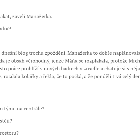
makat, zavelí Manažerka.
odně!
dnešní blog trochu zpoždění. Manažerka to dobře naplánoval
da je obsah věrohodný, jenže Máňa se rozplakala, protože Mrch
to práce prohlíží v nových hadrech v zrcadle a chatuje si s n
e, rozdala koláčky a řekla, že to počká, a že pondělí trvá celý
m týmu na centrále?
stěji?
prostoru?