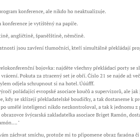
 program konference, ale nikdo ho neaktualizuje.
 konference je vytištěný na papíře.
tině, angličtině, španělštině, němčině.
stnosti jsou zavření tlumočníci, kteří simultálně překládají pr
elokonferenční bojovka: najděte všechny překládací porty se s
 vrácení. Pokuta za ztracený set je obří. Číslo 21 se najde až ve
lem odjela schrupnout si na hotel. Úúúfff.
výročí pořádající evropské asociace koučů a supervizorů, ale jak 
se, kdy se sklízejí překladatelské boudičky, a tak dostaneme k p
po umělé inteligenci nikdo nezkontroloval, a tak k jednomu z 
obrazovce švýcarská zakladatelka asociace Briget Ramón, dost
Ramón…. "
ám záchvat smíchu, protože mi to připomene obraz faraóna či