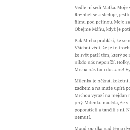
Vedle ní sedí Matka. Moje 
Rozhlíží se a sleduje, jest
filmu pod peřinou. Meje za 
Obejme Máňu, když je potř
Pak Mrcha prohlásí, že se 
Všichni vědí, že je to troc
že svět patří těm, který 
nikdo nás neponíží. Holky,
Mrcha nás tam dostane! V
Milenka je něžná, koketní, 
zadkem a na muže upírá poh
Mrchou vyrazí na mejdan ne
jiný. Milenku naučila, že 
poponášeli a tančili s ní.
nemusí.
Moudroprdka nad těma dvě