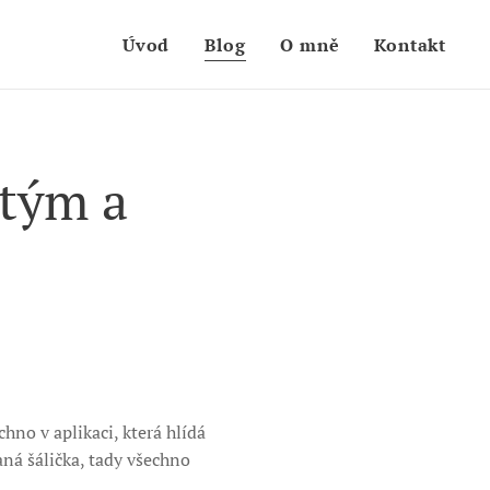
Úvod
Blog
O mně
Kontakt
 tým a
hno v aplikaci, která hlídá
aná šálička, tady všechno