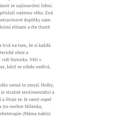
námit se zajímavými lidmi.
 přísluší našemu věku. Zná
é potravinové doplňky nám
lními elitami a čte tlusté
 trvá na tom, že si každá
erické oleje a
vidí historku. Věří v
čas, když se nikdo nedívá,
olky nemá to smysl. Holky,
je strašně sentimentální a
a lituje se. Je samý sopel
a (to nechce Milenka,
sychoterapie (Máma nabízí