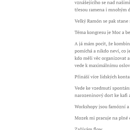
vznášejícího se nad našim
třesou ramena i mnohým da
Velký Ramón se pak stane 
Téma kongresu je Moc a b
A já mám pocit, že kombina
pomíchá a nikdo neví, co j
kdo měli věc organizovat a
vede k maximálnímu oslov
Přináší více lidských kont
Vede ke vzedmutí spontánní
narozeninový dort ke kafi a
Workshopy jsou famózní a 
Mozek mi pracuje na plné 
Zažívám flow.