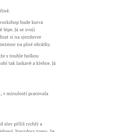
čině.
e workshop bude kurva
lépe. Já se svoji
nat si na sjezdovce
 bezmoc na plné obrátky.
 že s touhle holkou
bí tak laskavě a křehce. Já
, v minulosti pracovala
 slov příliš rychlý a
ovědomá. Navzdory tomu, že