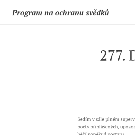
Program na ochranu svědků
277. 
Sedím v sále plném supervi
počty přihlášených, upozor
běží poněkud postaru.