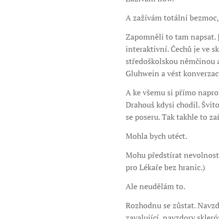
A zažívám totální bezmoc, 
Zapomněli to tam napsat. J
interaktivní. Čechů je ve s
středoškolskou němčinou a
Gluhwein a vést konverzaci
A ke všemu si přímo naprot
Drahouš kdysi chodil. Švito
se poseru. Tak takhle to z
Mohla bych utéct.
Mohu předstírat nevolnost.
pro Lékaře bez hranic.)
Ale neudělám to.
Rozhodnu se zůstat. Navzdo
zavalující, navzdory skler