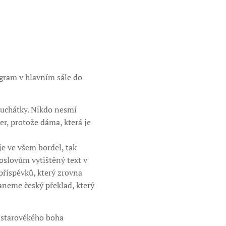
ogram v hlavním sále do
luchátky. Nikdo nesmí
čer, protože dáma, která je
je ve všem bordel, tak
roslovům vytištěný text v
příspěvků, který zrovna
aneme český překlad, který
 starověkého boha