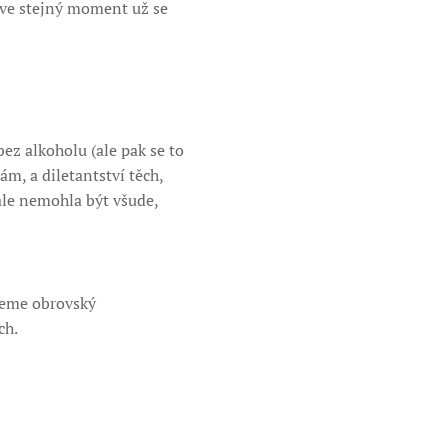
 ve stejný moment už se
ez alkoholu (ale pak se to
m, a diletantství těch,
 ale nemohla být všude,
ujeme obrovský
ch.