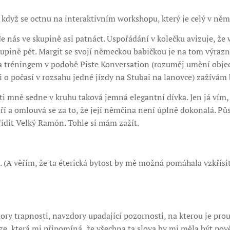
když se octnu na interaktivním workshopu, který je celý v něm
e nás ve skupině asi patnáct. Uspořádání v kolečku avizuje, ž
kupině pět. Margit se svojí německou babičkou je na tom výrazně 
 tréningem v podobě Piste Konversation (rozuměj umění objed
 o počasí v rozsahu jedné jízdy na Stubai na lanovce) zažívám
i mně sedne v kruhu taková jemná elegantní dívka. Jen já vím,
ří a omlouvá se za to, že její němčina není úplně dokonalá. Půso
ařídit Velký Ramón. Tohle si mám zažít.
 (A věřím, že ta éterická bytost by mě možná pomáhala vzkřísit
ry trapnosti, navzdory upadající pozornosti, na kterou je proud
óze, která mi připomíná, že všechna ta slova by mi měla být p