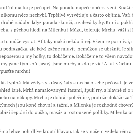
vnitřní matka je pečující. Na poradu napeče občerstvení. Snaží 
li nikomu něco nechybí. Trpělivě vysvětluje a často objímá. Vaří
druhé nádobí, když porada skončí, a zalévá kytky. Krmí a poklíz
eba, s pýchou hledí na Milenku i Můzu, toleruje Mrchu, váží s
na to může vysrat. Ať taky maká někdo jinej. Všem se posmívá, 
hu podrazačka, ale když začne mluvit, nemůžou se ubránit. Je sil
se neposerou a my holky, to dokážeme. Dokážeme to všem navzdo
 my jsme tým snů. Jasný. Jsme mrchy a kdo je víc! A tak všichni
ypusťte mrchu!
láskyplná. Má vždycky krásný šaty a nechá o sebe pečovat. Je ve
led laně. Mrká namalovanými řasami, špulí rty, a hlavně si o 
bo na nákupy. Mrcha je dobrá společnice, protože dokáže zaříd
v týmech jsou koně chovní a tažní, a Milenka je rozhodně chovn
 Nabízí šeptání do ouška, masáž a roztoužené polibky. Milenka o
ma lehce pohrdlivě kroutí hlavou. Jak se v našem vzdělaném