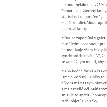
octnout někdo takový? Moud
Pamatuje si všechny knihy,
statistiky i doporučené po
zlepší kondici. Moudroprdka
papírové knihy.
Můza se zapomíná v galerií
musí jednu vytáhnout pro d
harmonizuje všem čakry. Mů
synchronicitu světa. Ví, že
se za celý tým modlí, aby s
Máňa hodně fňuká a čas od 
jsme opuštěný… Holky to n
díky ní má náš tým obrovsk
a má zarudlé oči. Máňa vy
snižuje to apetit), homeop
radši objetí a koláčky).