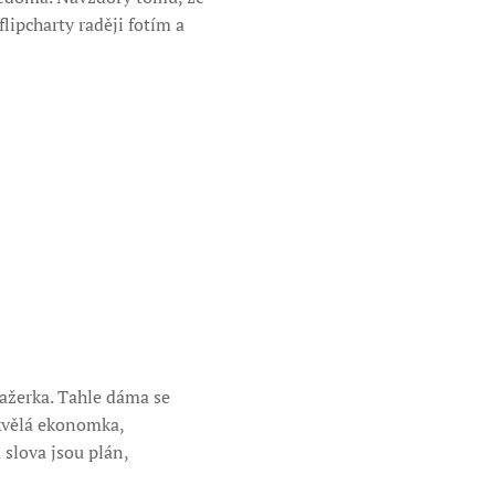
lipcharty raději fotím a
ažerka. Tahle dáma se
skvělá ekonomka,
 slova jsou plán,