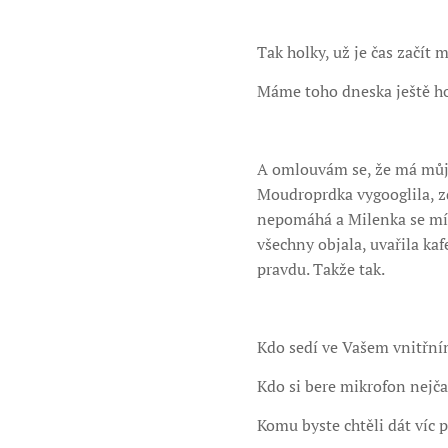
Tak holky, už je čas začít 
Máme toho dneska ještě h
A omlouvám se, že má můj 
Moudroprdka vygooglila, z
nepomáhá a Milenka se mís
všechny objala, uvařila kaf
pravdu. Takže tak.
Kdo sedí ve Vašem vnitřní
Kdo si bere mikrofon nejča
Komu byste chtěli dát víc 