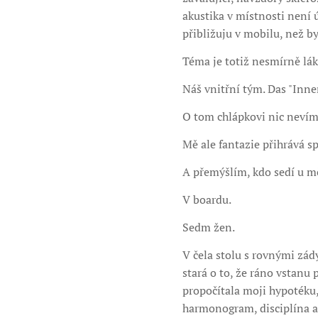
akustika v místnosti není 
přibližuju v mobilu, než by
Téma je totiž nesmírně lák
Náš vnitřní tým. Das "Inn
O tom chlápkovi nic nevím
Mě ale fantazie přihrává s
A přemýšlím, kdo sedí u mě
V boardu.
Sedm žen.
V čela stolu s rovnými zá
stará o to, že ráno vstanu
propočítala moji hypotéku, 
harmonogram, disciplína a