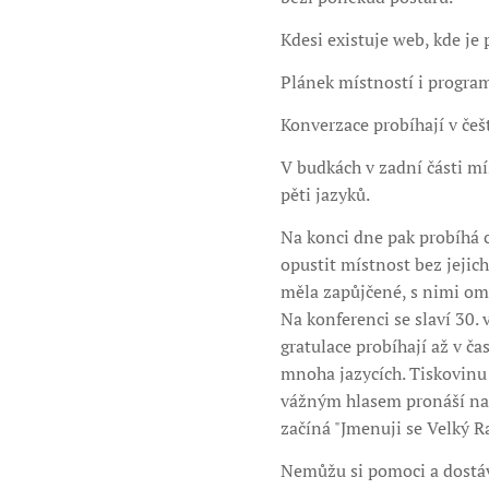
Kdesi existuje web, kde je
Plánek místností i program
Konverzace probíhají v češ
V budkách v zadní části mí
pěti jazyků.
Na konci dne pak probíhá c
opustit místnost bez jejich
měla zapůjčené, s nimi omy
Na konferenci se slaví 30. 
gratulace probíhají až v ča
mnoha jazycích. Tiskovinu 
vážným hlasem pronáší na 
začíná "Jmenuji se Velký 
Nemůžu si pomoci a dostáv