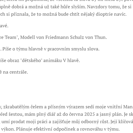
úplně dobrá a možná už také hůře slyším. Navzdory tomu, že si f
ch si přiznala, že to možná bude chtít nějaký dioptrie navíc.
avé.
ere Team", Modell von Friedmann Schulz von Thun.
. Píše o týmu hlavně v pracovním smyslu slova.
píše obraz "dětského" animáku V hlavě.
 na centrále.
dy, zkrabatělým čelem a přísným výrazem sedí moje vnitřní Man
 před šestou, mám plný diář až do června 2025 a jasný plán. Je 
umí prodat moji práci a zajišťuje můj odborný růst. Její klíčová
 výkon. Plánuje efektivní odpočinek a rovnováhu v týmu.