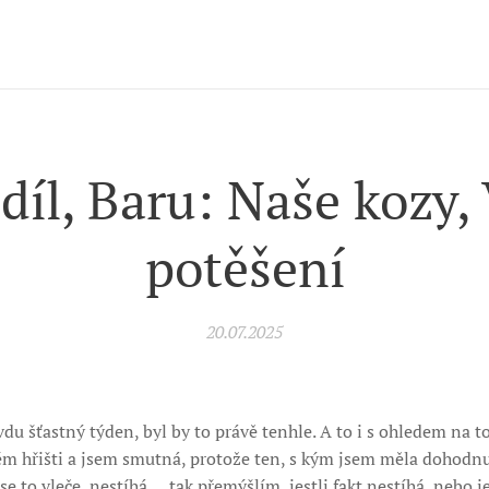
díl, Baru: Naše kozy,
potěšení
20.07.2025
u šťastný týden, byl by to právě tenhle. A to i s ohledem na t
m hřišti a jsem smutná, protože ten, s kým jsem měla dohodnut
e to vleče, nestíhá … tak přemýšlím, jestli fakt nestíhá, nebo j