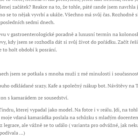
nej začátek? Reakce na to, že tohle, páté rande jsem navrhla 
no se to nějak vyvrbí a ukáže. Všechno má svůj čas. Rozhodně 
v posledních sedmi dnech.
vu v gastroenterologické poradně a luxusní termín na kolonosk
vy, kdy jsem se rozhodla dát si svůj život do pořádku. Začít ře
je to holt období k posrání.
nech jsem se potkala s mnoha muži z mé minulosti i současnost
ouho odkládané srazy. Kafe a společný nákup bot. Návštěvy na T
ton s kamarádem ze sousedství.
ndru, kterej vypadal jako model. Na fotce i v reálu. Jdi, na toh
 moje vdaná kamarádka poslala na schůzku s mladým docentem.
legrace, ale vážně se to událo ( varianta pro odvážné, jak neku
podívala …)