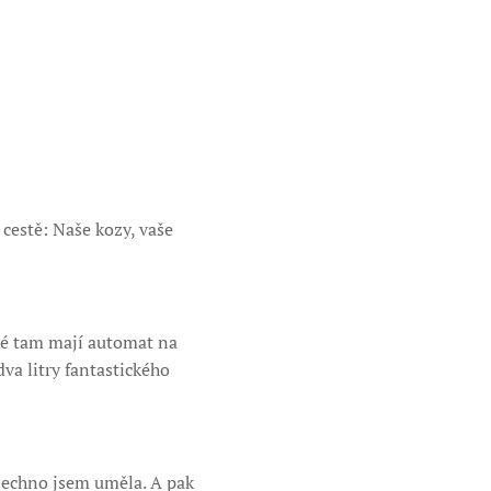
cestě: Naše kozy, vaše
aké tam mají automat na
dva litry fantastického
šechno jsem uměla. A pak