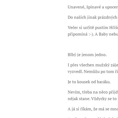
Unavené, špinavé a upocen
Do našich jinak prázdných 
Večer si určitě pustím Hří
připomíná :-). A Baby nebu
Blbý je jenom jedno.
I přes všechen mužský záj
vyzvedl. Nemůžu po tom ří
Je to kousek od baráku.
Nevím, třeba na něco přijd
nějak stane. Vždycky se to 
A já si říkám, že má se m