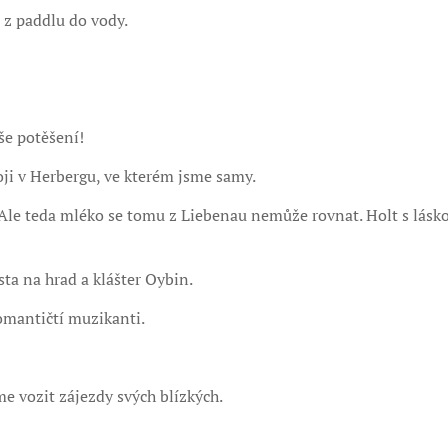
 z paddlu do vody.
še potěšení!
ji v Herbergu, ve kterém jsme samy.
Ale teda mléko se tomu z Liebenau nemůže rovnat. Holt s lásko
sta na hrad a klášter Oybin.
omantičtí muzikanti.
e vozit zájezdy svých blízkých.