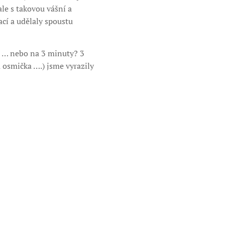
le s takovou vášní a
ací a udělaly spoustu
ut … nebo na 3 minuty? 3
á osmička ….) jsme vyrazily