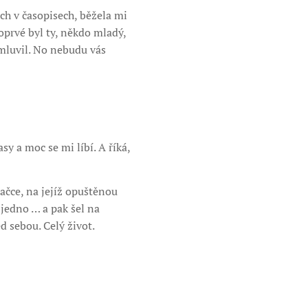
ích v časopisech, běžela mi
oprvé byl ty, někdo mladý,
emluvil. No nebudu vás
y a moc se mi líbí. A říká,
ačce, na jejíž opuštěnou
 jedno … a pak šel na
 sebou. Celý život.