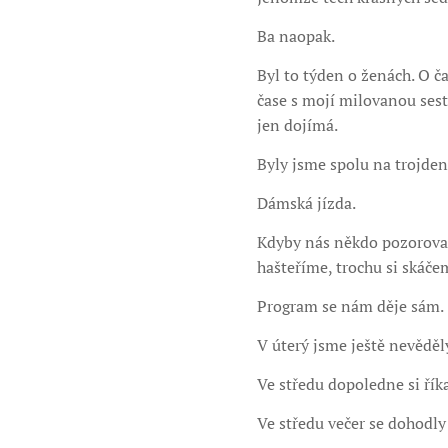
Ba naopak.
Byl to týden o ženách. O č
čase s mojí milovanou sest
jen dojímá.
Byly jsme spolu na trojde
Dámská jízda.
Kdyby nás někdo pozoroval,
hašteříme, trochu si skáče
Program se nám děje sám.
V úterý jsme ještě nevědě
Ve středu dopoledne si řík
Ve středu večer se dohodly