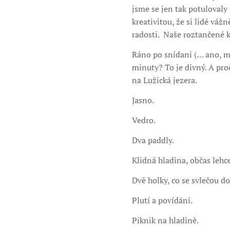
jsme se jen tak potulovaly
kreativitou, že si lidé váž
radosti. Naše roztančené k
Ráno po snídani (… ano, mě
minuty? To je divný. A proč
na Lužická jezera.
Jasno.
Vedro.
Dva paddly.
Klidná hladina, občas lehce
Dvě holky, co se svlečou d
Plutí a povídání.
Piknik na hladině.