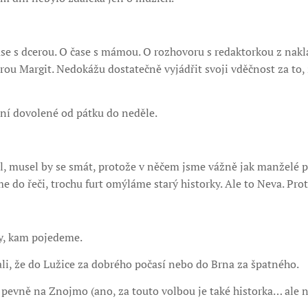
ase s dcerou. O čase s mámou. O rozhovoru s redaktorkou z nakl
rou Margit. Nedokážu dostatečně vyjádřit svoji vděčnost za to,
nní dovolené od pátku do neděle.
 musel by se smát, protože v něčem jsme vážně jak manželé po 
me do řeči, trochu furt omýláme starý historky. Ale to Neva. Pro
ly, kam pojedeme.
ali, že do Lužice za dobrého počasí nebo do Brna za špatného.
 pevně na Znojmo (ano, za touto volbou je také historka… ale 