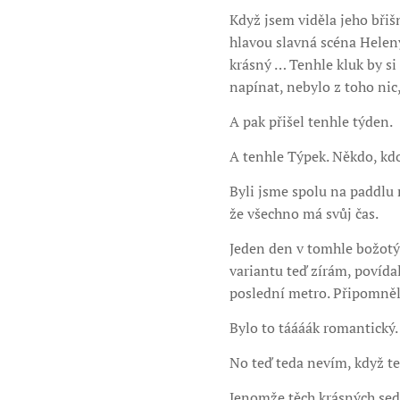
Když jsem viděla jeho břišn
hlavou slavná scéna Heleny
krásný … Tenhle kluk by si
napínat, nebylo z toho nic
A pak přišel tenhle týden.
A tenhle Týpek. Někdo, kd
Byli jsme spolu na paddlu n
že všechno má svůj čas.
Jeden den v tomhle božotýd
variantu teď zírám, povídal
poslední metro. Připomnělo
Bylo to táááák romantický.
No teď teda nevím, když t
Jenomže těch krásných sed