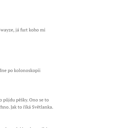
Swayze, já furt koho mi
edne po kolonoskopii
o půjdu pěšky. Ono se to
hno. Jak to říká Světlanka.