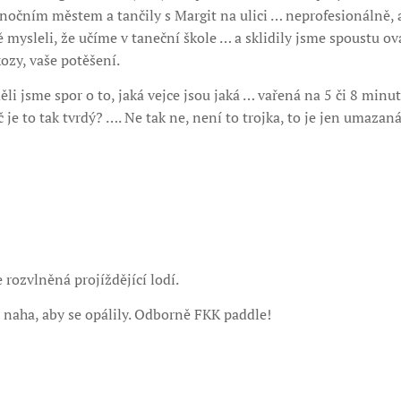
 nočním městem a tančily s Margit na ulici … neprofesionálně, a
ně mysleli, že učíme v taneční škole … a sklidily jsme spoustu ov
ozy, vaše potěšení.
li jsme spor o to, jaká vejce jsou jaká … vařená na 5 či 8 min
 je to tak tvrdý? …. Ne tak ne, není to trojka, to je jen umazan
 rozvlněná projíždějící lodí.
o naha, aby se opálily. Odborně FKK paddle!