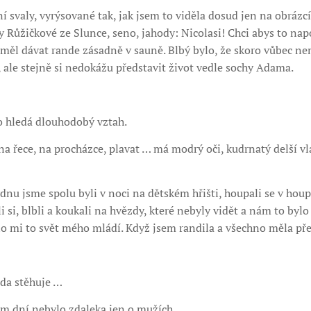
í svaly, vyrýsované tak, jak jsem to viděla dosud jen na obrázc
 Růžičkové ze Slunce, seno, jahody: Nicolasi! Chci abys to nap
 měl dávat rande zásadně v sauně. Blbý bylo, že skoro vůbec n
, ale stejně si nedokážu představit život vedle sochy Adama.
o hledá dlouhodobý vztah.
a řece, na procházce, plavat … má modrý oči, kudrnatý delší vlas
nu jsme spolu byli v noci na dětském hřišti, houpali se v houp
i si, blbli a koukali na hvězdy, které nebyly vidět a nám to bylo
 mi to svět mého mládí. Když jsem randila a všechno měla před
eda stěhuje …
m dní nebylo zdaleka jen o mužích.