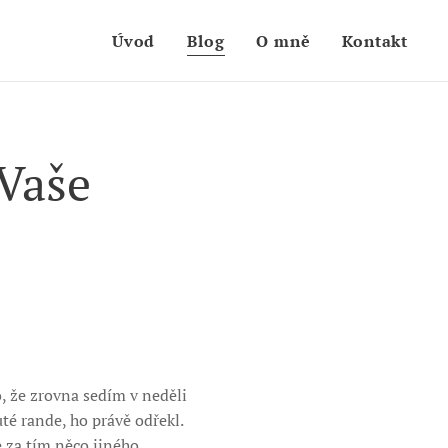
Úvod
Blog
O mně
Kontakt
 Vaše
o, že zrovna sedím v neděli
é rande, ho právě odřekl.
e za tím něco jiného.