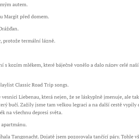
e mým autem.
y u Margit před domem.
 Drážďan.
c, protože termální lázně.
í s kozím mlékem, které báječně vonělo a dalo název celé naší 
laylist Classic Road Trip songs.
vesnici Liebenau, která nejen, že se láskyplně jmenuje, ale t
terý bučí. Zažily jsme tam velkou legraci a na další cestě vypily 
k na všechnu depresi světa.
l apartmánu.
hala Tangonacht. Dojatě jsem pozorovala tančící páry. Tohle v