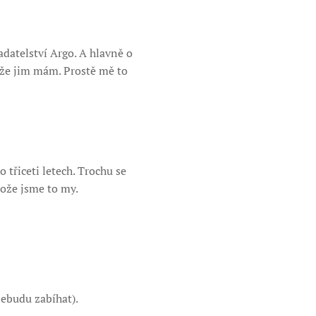
adatelství Argo. A hlavně o
 že jim mám. Prostě mě to
třiceti letech. Trochu se
tože jsme to my.
nebudu zabíhat).