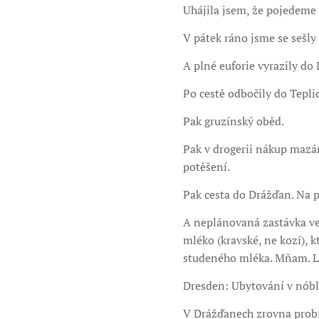
Uhájila jsem, že pojedem
V pátek ráno jsme se sešl
A plné euforie vyrazily do
Po cestě odbočily do Tepli
Pak gruzínský oběd.
Pak v drogerii nákup mazán
potěšení.
Pak cesta do Drážďan. Na p
A neplánovaná zastávka ve 
mléko (kravské, ne kozí), k
studeného mléka. Mňam. Lé
Dresden: Ubytování v nób
V Drážďanech zrovna probí