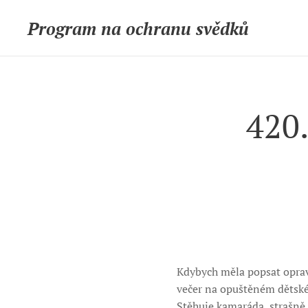
Program na ochranu svědků
420.
Kdybych měla popsat opravd
večer na opuštěném dětské
Stěhuje kamaráda, strašně s