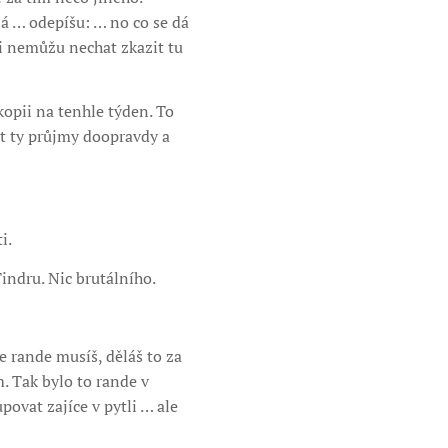
já … odepíšu: … no co se dá
si nemůžu nechat zkazit tu
opii na tenhle týden. To
šit ty průjmy doopravdy a
i.
indru. Nic brutálního.
le rande musíš, děláš to za
 Tak bylo to rande v
povat zajíce v pytli … ale