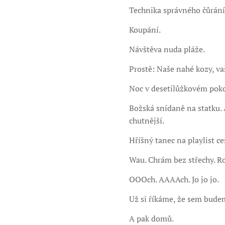
Technika správného čůrání
Koupání.
Návštěva nuda pláže.
Prostě: Naše nahé kozy, va
Noc v desetilůžkovém poko
Božská snídaně na statku. 
chutnější.
Hříšný tanec na playlist ce
Wau. Chrám bez střechy. R
OOOch. AAAAch. Jo jo jo.
Už si říkáme, že sem budem
A pak domů.