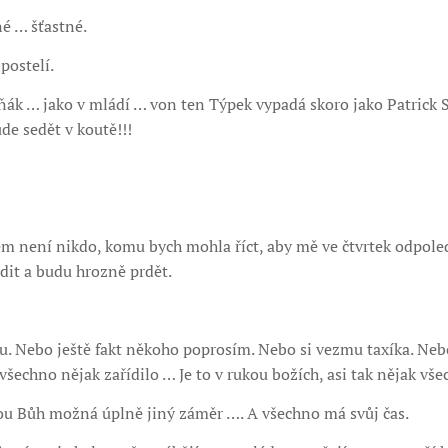
é … šťastné.
postelí.
šňák … jako v mládí … von ten Týpek vypadá skoro jako Patrick 
de sedět v koutě!!!
em není nikdo, komu bych mohla říct, aby mě ve čtvrtek odpol
dit a budu hrozně prdět.
u. Nebo ještě fakt někoho poprosím. Nebo si vezmu taxíka. Neb
všechno nějak zařídilo … Je to v rukou božích, asi tak nějak všec
nou Bůh možná úplně jiný záměr …. A všechno má svůj čas.