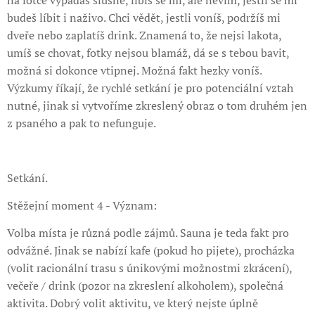
na fotce vypadáš slušně, líbíš se mi, ale nevím, jestli se mi
budeš líbit i naživo. Chci vědět, jestli voníš, podržíš mi
dveře nebo zaplatíš drink. Znamená to, že nejsi lakota,
umíš se chovat, fotky nejsou blamáž, dá se s tebou bavit,
možná si dokonce vtipnej. Možná fakt hezky voníš.
Výzkumy říkají, že rychlé setkání je pro potenciální vztah
nutné, jinak si vytvoříme zkreslený obraz o tom druhém jen
z psaného a pak to nefunguje.
Setkání.
Stěžejní moment 4 - Význam:
Volba místa je různá podle zájmů. Sauna je teda fakt pro
odvážné. Jinak se nabízí kafe (pokud ho pijete), procházka
(volit racionální trasu s únikovými možnostmi zkrácení),
večeře / drink (pozor na zkreslení alkoholem), společná
aktivita. Dobrý volit aktivitu, ve který nejste úplně