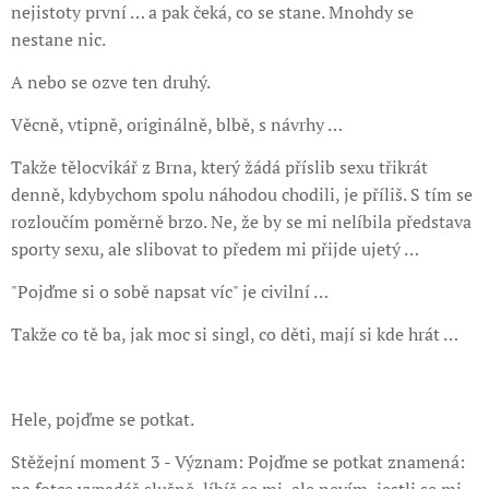
nejistoty první … a pak čeká, co se stane. Mnohdy se
nestane nic.
A nebo se ozve ten druhý.
Věcně, vtipně, originálně, blbě, s návrhy …
Takže tělocvikář z Brna, který žádá příslib sexu třikrát
denně, kdybychom spolu náhodou chodili, je příliš. S tím se
rozloučím poměrně brzo. Ne, že by se mi nelíbila představa
sporty sexu, ale slibovat to předem mi přijde ujetý …
"Pojďme si o sobě napsat víc" je civilní …
Takže co tě ba, jak moc si singl, co děti, mají si kde hrát …
Hele, pojďme se potkat.
Stěžejní moment 3 - Význam: Pojďme se potkat znamená: