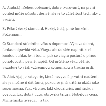
A: Arabský hřebec, obřezaný, dobře tvarovaný, na první
pohled může působit děsivě, ale je to záležitost techniky a
využití.
B: Pěkný český standard. Hezký, čistý, plně funkční.
Požehnání.
C: Standard středního věku s dopomocí. Výbava dobrá,
funkce odpovídá věku. Viagra ale dokáže naplnit krví
každou buňku. Je-li touha, pak se viagra postará o plnou
pohotovost a pevné napětí. Od určitého věku běžné,
vyžaduje to však vzájemnou komunikaci a trochu úsilí.
D: Ajaj. Ajaj je kategorie, která nevyvolá prvotní nadšení,
ale je možné jí dát šanci, pokud se jiná kritéria ukáží jako
supermocná. Fakt vtipnej, fakt okouzlující, umí šipku i
pozadu, fakt dobrý auto, obrovská terasa, Nobelova cena,
Michelinská hvězda … a tak.