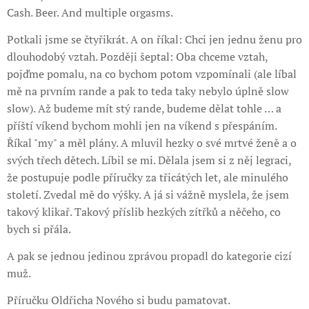
Cash. Beer. And multiple orgasms.
Potkali jsme se čtyřikrát. A on říkal: Chci jen jednu ženu pro
dlouhodobý vztah. Později šeptal: Oba chceme vztah,
pojďme pomalu, na co bychom potom vzpomínali (ale líbal
mě na prvním rande a pak to teda taky nebylo úplně slow
slow). Až budeme mít stý rande, budeme dělat tohle … a
příští víkend bychom mohli jen na víkend s přespáním.
Říkal "my" a měl plány. A mluvil hezky o své mrtvé ženě a o
svých třech dětech. Líbil se mi. Dělala jsem si z něj legraci,
že postupuje podle příručky za třicátých let, ale minulého
století. Zvedal mě do výšky. A já si vážně myslela, že jsem
takový klikař. Takový příslib hezkých zítřků a něčeho, co
bych si přála.
A pak se jednou jedinou zprávou propadl do kategorie cizí
muž.
Příručku Oldřicha Nového si budu pamatovat.