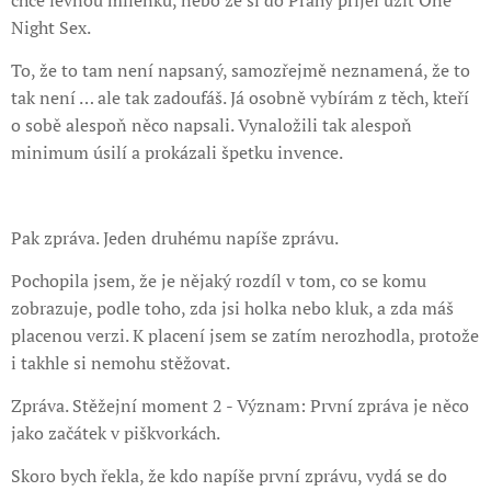
chce levnou milenku, nebo že si do Prahy přijel užít One
Night Sex.
To, že to tam není napsaný, samozřejmě neznamená, že to
tak není … ale tak zadoufáš. Já osobně vybírám z těch, kteří
o sobě alespoň něco napsali. Vynaložili tak alespoň
minimum úsilí a prokázali špetku invence.
Pak zpráva. Jeden druhému napíše zprávu.
Pochopila jsem, že je nějaký rozdíl v tom, co se komu
zobrazuje, podle toho, zda jsi holka nebo kluk, a zda máš
placenou verzi. K placení jsem se zatím nerozhodla, protože
i takhle si nemohu stěžovat.
Zpráva. Stěžejní moment 2 - Význam: První zpráva je něco
jako začátek v piškvorkách.
Skoro bych řekla, že kdo napíše první zprávu, vydá se do