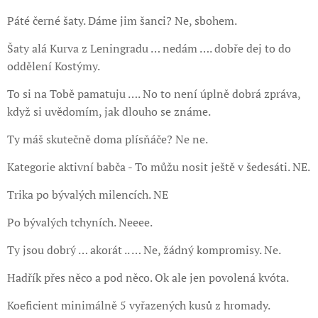
Páté černé šaty. Dáme jim šanci? Ne, sbohem.
Šaty alá Kurva z Leningradu … nedám …. dobře dej to do
oddělení Kostýmy.
To si na Tobě pamatuju …. No to není úplně dobrá zpráva,
když si uvědomím, jak dlouho se známe.
Ty máš skutečně doma plísňáče? Ne ne.
Kategorie aktivní babča - To můžu nosit ještě v šedesáti. NE.
Trika po bývalých milencích. NE
Po bývalých tchyních. Neeee.
Ty jsou dobrý … akorát .. … Ne, žádný kompromisy. Ne.
Hadřík přes něco a pod něco. Ok ale jen povolená kvóta.
Koeficient minimálně 5 vyřazených kusů z hromady.