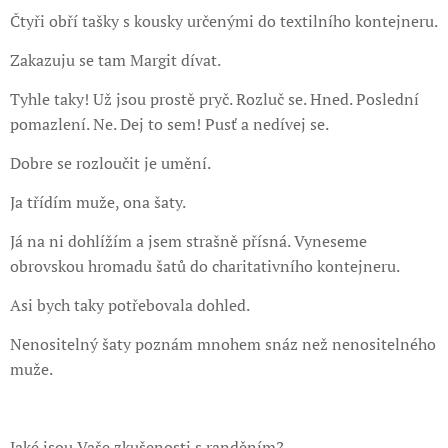
Čtyři obří tašky s kousky určenými do textilního kontejneru.
Zakazuju se tam Margit dívat.
Tyhle taky! Už jsou prostě pryč. Rozluč se. Hned. Poslední
pomazlení. Ne. Dej to sem! Pusť a nedívej se.
Dobre se rozloučit je umění.
Ja třídím muže, ona šaty.
Já na ni dohlížím a jsem strašně přísná. Vyneseme
obrovskou hromadu šatů do charitativního kontejneru.
Asi bych taky potřebovala dohled.
Nenositelný šaty poznám mnohem snáz než nenositelného
muže.
Jaké jsou Vaše zkušenosti s randěním?