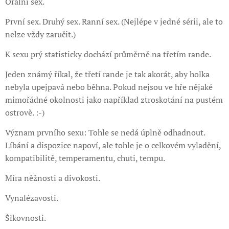
Orální sex.
První sex. Druhý sex. Ranní sex. (Nejlépe v jedné sérii, ale to
nelze vždy zaručit.)
K sexu prý statisticky dochází průměrně na třetím rande.
Jeden známý říkal, že třetí rande je tak akorát, aby holka
nebyla upejpavá nebo běhna. Pokud nejsou ve hře nějaké
mimořádné okolnosti jako například ztroskotání na pustém
ostrově. :-)
Význam prvního sexu: Tohle se nedá úplně odhadnout.
Líbání a dispozice napoví, ale tohle je o celkovém vyladění,
kompatibilitě, temperamentu, chuti, tempu.
Míra něžnosti a divokosti.
Vynalézavosti.
Šikovnosti.