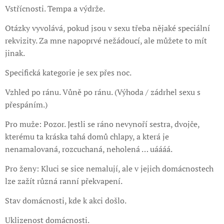
Vstřícnosti. Tempa a výdrže.
Otázky vyvolává, pokud jsou v sexu třeba nějaké speciální
rekvizity. Za mne napoprvé nežádoucí, ale můžete to mít
jinak.
Specifická kategorie je sex přes noc.
Vzhled po ránu. Vůně po ránu. (Výhoda / zádrhel sexu s
přespáním.)
Pro muže: Pozor. Jestli se ráno nevynoří sestra, dvojče,
kterému ta kráska tahá domů chlapy, a která je
nenamalovaná, rozcuchaná, neholená … uáááá.
Pro ženy: Kluci se sice nemalují, ale v jejich domácnostech
lze zažít různá ranní překvapení.
Stav domácnosti, kde k akci došlo.
Uklizenost domácnosti.