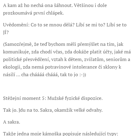
A kam až ho nechá ona šáhnout. Většinou i dole
prozkoumává první chlápek.
Uvědomění: Co to se mnou dělá? Líbí se mi to? Líbí se to
JÍ?
(Samozřejmě, že teď bychom měli přemýšlet na tím, jak
komunikuje, zda chodí včas, zda dokáže platit účty, jaké má
politické přesvědčení, vztah k dětem, zvířatům, seniorům a
ekologii, zda nemá potravinové intolerance či sklony k
násilí … cha cháááá chááá, tak to jo :-))
Stěžejní moment 5: Mužské fyzické dispozice.
Tak jo. Jdu na to. Sakra, okamžik velké odvahy.
A sakra.
Takže jedna moje kámoška popisuje následující typy: