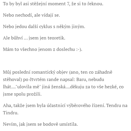
To by byl asi stěžejní moment 7, že si to řeknou.
Nebo nechodí, ale vídají se.
Nebo jedou další cyklus s někým jiným.
Ale bůhví … jsem jen teoretik.
Mám to všechno jenom z doslechu :-).
Můj poslední romantický objev (ano, ten co záhadně
stěhoval) po čtvrtém rande napsal: Baru, nebudu
lhát...."ulovila mě" jiná ženská....děkuju za to vše hezké, co
jsme spolu prožili.
Aha, takže jsem byla účastnicí výběrového řízení. Tendru na
Tindru.
Nevím, jak jsem se bodově umístila.