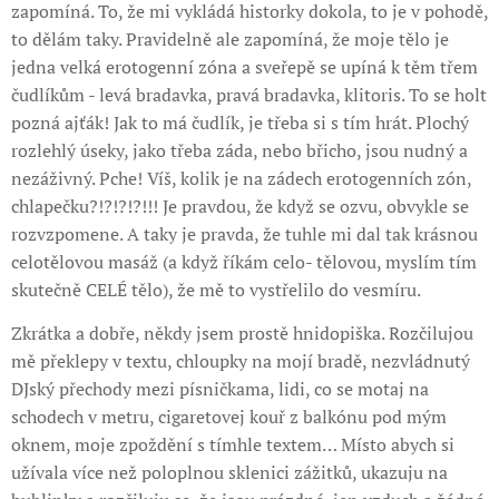
zapomíná. To, že mi vykládá historky dokola, to je v pohodě,
to dělám taky. Pravidelně ale zapomíná, že moje tělo je
jedna velká erotogenní zóna a sveřepě se upíná k těm třem
čudlíkům - levá bradavka, pravá bradavka, klitoris. To se holt
pozná ajťák! Jak to má čudlík, je třeba si s tím hrát. Plochý
rozlehlý úseky, jako třeba záda, nebo břicho, jsou nudný a
nezáživný. Pche! Víš, kolik je na zádech erotogenních zón,
chlapečku?!?!?!?!!! Je pravdou, že když se ozvu, obvykle se
rozvzpomene. A taky je pravda, že tuhle mi dal tak krásnou
celotělovou masáž (a když říkám celo- tělovou, myslím tím
skutečně CELÉ tělo), že mě to vystřelilo do vesmíru.
Zkrátka a dobře, někdy jsem prostě hnidopiška. Rozčilujou
mě překlepy v textu, chloupky na mojí bradě, nezvládnutý
DJský přechody mezi písničkama, lidi, co se motaj na
schodech v metru, cigaretovej kouř z balkónu pod mým
oknem, moje zpoždění s tímhle textem… Místo abych si
užívala více než poloplnou sklenici zážitků, ukazuju na