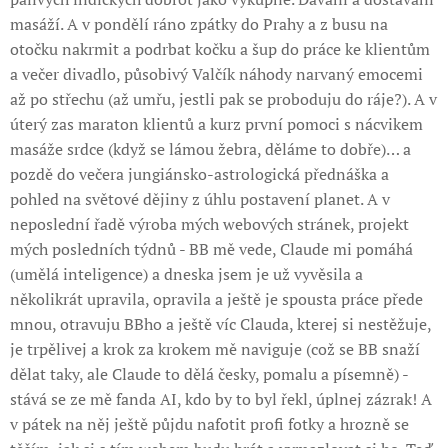
masáží. A v pondělí ráno zpátky do Prahy a z busu na
otočku nakrmit a podrbat kočku a šup do práce ke klientům
a večer divadlo, působivý Valčík náhody narvaný emocemi
až po střechu (až umřu, jestli pak se proboduju do ráje?). A v
úterý zas maraton klientů a kurz první pomoci s nácvikem
masáže srdce (když se lámou žebra, děláme to dobře)… a
pozdě do večera jungiánsko-astrologická přednáška a
pohled na světové dějiny z úhlu postavení planet. A v
neposlední řadě výroba mých webových stránek, projekt
mých posledních týdnů - BB mě vede, Claude mi pomáhá
(umělá inteligence) a dneska jsem je už vyvěsila a
několikrát upravila, opravila a ještě je spousta práce přede
mnou, otravuju BBho a ještě víc Clauda, kterej si nestěžuje,
je trpělivej a krok za krokem mě naviguje (což se BB snaží
dělat taky, ale Claude to dělá česky, pomalu a písemně) -
stává se ze mě fanda AI, kdo by to byl řekl, úplnej zázrak! A
v pátek na něj ještě půjdu nafotit profi fotky a hrozně se