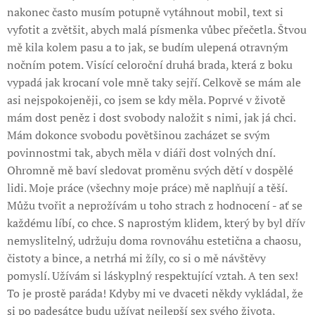
nakonec často musím potupně vytáhnout mobil, text si
vyfotit a zvětšit, abych malá písmenka vůbec přečetla. Štvou
mě kila kolem pasu a to jak, se budím ulepená otravným
nočním potem. Visící celoroční druhá brada, která z boku
vypadá jak krocaní vole mně taky sejří. Celkově se mám ale
asi nejspokojeněji, co jsem se kdy měla. Poprvé v životě
mám dost peněz i dost svobody naložit s nimi, jak já chci.
Mám dokonce svobodu povětšinou zacházet se svým
povinnostmi tak, abych měla v diáři dost volných dní.
Ohromně mě baví sledovat proměnu svých dětí v dospělé
lidi. Moje práce (všechny moje práce) mě naplňují a těší.
Můžu tvořit a neprožívám u toho strach z hodnocení - ať se
každému líbí, co chce. S naprostým klidem, který by byl dřív
nemyslitelný, udržuju doma rovnováhu estetična a chaosu,
čistoty a bince, a netrhá mi žíly, co si o mě návštěvy
pomyslí. Užívám si láskyplný respektující vztah. A ten sex!
To je prostě paráda! Kdyby mi ve dvaceti někdy vykládal, že
si po padesátce budu užívat nejlepší sex svého života,