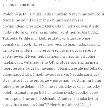
klepnu mu na čelo.
Podobně je to i s muži. Teda s mužem. S mým mužem, co si
tvrdošíjně odmítá nechat říkat muž a nazývá se
boyfreindem, přestože z klukovských nohavic vyrostli do
výšky i do šířky ještě na minulém kontinentě. Ale budiž.
Tak teda, tenhle můj kluk, je zlatíčko. Stará se o mě,
pomáhá mi, podniká se mnou věci, co mám ráda, vaří mi,
usmívá se, miluje… a přesto všechno mě občas sere. To
byste nevěřili! Není třeba schopný si něco smysluplně
naplánovat. Většinou je to OK, protože spoléhá na mě a
neprotestuje, když ho naviguju. Většinou je ale potřeba do
plánu započítat půlhodinovou rezervu. Nebudu zastírat -
štve mě to hlavně proto, že v porovnání s ostatními lidmi
tohle přesně dělám já! Na mě se vždycky čeká, já vždycky
poletuju zmateně po bytě a hledám svršky spodky, deset
minut po plánovaném odchodu. A tady mám jako být ta
dochvilná a zodpovědná?!? Nejvíc mě ale vytáčí, jak