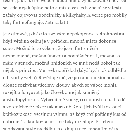
těším, jak si s tím webem budu hrát a vymazlovat si ho. Teď
se teda nějak úplně poto a místo českých znaků se v textu
začaly objevovat obdélníčky a klikyháky. A verze pro mobily
taky furt nefunguje. Zatr-sakr!!!
Je zajímavé, jak často zažívám nepokojenost s drobnostmi,
když většina celku je v pořádku, mnohá místa dokonce
super. Možná je to věkem, že jsem furt s něčím
nespokojená, možná únavou a podrážděností, možná to
mám v genech, možná hnidopich ve mně nedá pokoj tak
nějak z principu. Můj věk například (když bych tak odhlédla
od tvorby webu). Rozčiluje mě, že po ránu musím pomalu a
dlouze rozhýbat všechny klouby, abych se vůbec mohla
rozejít a fungovat jako člověk a ne jak zraněný
australopythekus. Vytáčejí mě vousy, co mi rostou na bradě
a ve smíchové vrásce tak mazaně, že si jich kvůli rostoucí
krátkozrakosti většinou všimnu až když trčí pořádný kus od
obličeje. Ta krátkozrakost mě taky rozčiluje! Při čtení
sundavám brýle na dálku, natahuju ruce, mhouřím oči a