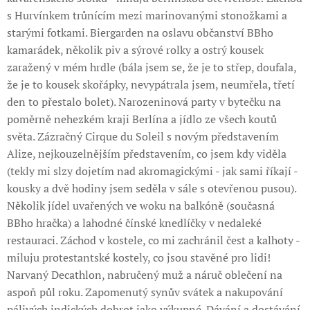
s Hurvínkem trůnícím mezi marinovanými stonožkami a
starými fotkami. Biergarden na oslavu občanství BBho
kamarádek, několik piv a sýrové rolky a ostrý kousek
zaražený v mém hrdle (bála jsem se, že je to střep, doufala,
že je to kousek skořápky, nevypátrala jsem, neumřela, třetí
den to přestalo bolet). Narozeninová party v bytečku na
poměrně nehezkém kraji Berlína a jídlo ze všech koutů
světa. Zázračný Cirque du Soleil s novým představením
Alize, nejkouzelnějším představením, co jsem kdy viděla
(tekly mi slzy dojetím nad akromagickými - jak sami říkají -
kousky a dvě hodiny jsem seděla v sále s otevřenou pusou).
Několik jídel uvařených ve woku na balkóně (současná
BBho hračka) a lahodné čínské knedlíčky v nedaleké
restauraci. Záchod v kostele, co mi zachránil čest a kalhoty -
miluju protestantské kostely, co jsou stavěné pro lidi!
Narvaný Decathlon, nabručený muž a náruč oblečení na
aspoň půl roku. Zapomenutý synův svátek a nakupování
pálivých indických dobrot jako výkupné. Dávání a dostávání