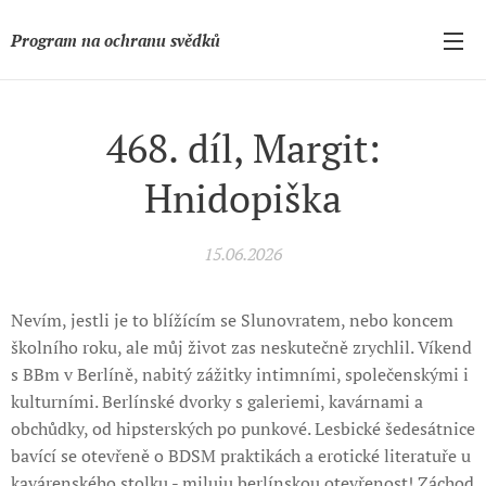
Program na ochranu svědků
468. díl, Margit:
Hnidopiška
15.06.2026
Nevím, jestli je to blížícím se Slunovratem, nebo koncem
školního roku, ale můj život zas neskutečně zrychlil. Víkend
s BBm v Berlíně, nabitý zážitky intimními, společenskými i
kulturními. Berlínské dvorky s galeriemi, kavárnami a
obchůdky, od hipsterských po punkové. Lesbické šedesátnice
bavící se otevřeně o BDSM praktikách a erotické literatuře u
kavárenského stolku - miluju berlínskou otevřenost! Záchod