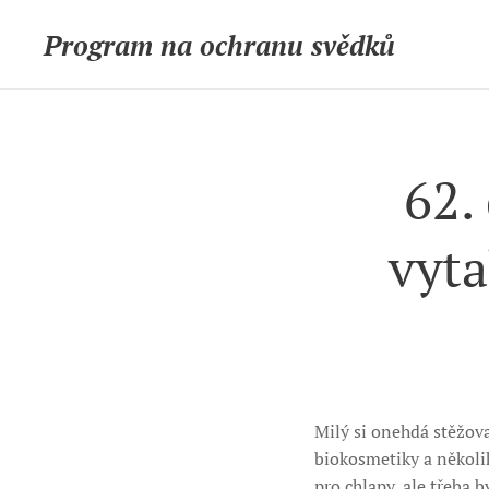
Program na ochranu svědků
62.
vyta
Milý si onehdá stěžov
biokosmetiky a několik
pro chlapy, ale třeba 