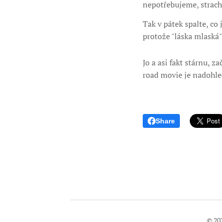
nepotřebujeme, strachy
Tak v pátek spalte, co j
protože "láska mlaská" 
Jo a asi fakt stárnu, z
road movie je nadohle
Share
© 20