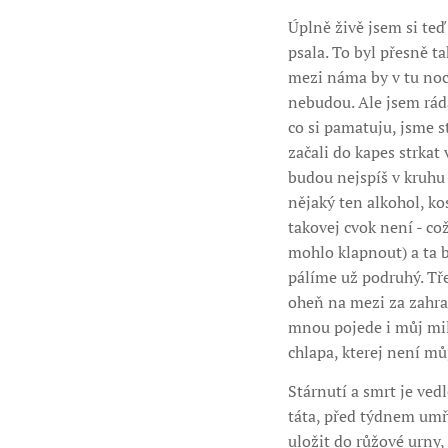
Úplně živě jsem si te
psala. To byl přesně ta
mezi náma by v tu noc 
nebudou. Ale jsem rád
co si pamatuju, jsme s
začali do kapes strkat
budou nejspíš v kruhu 
nějaký ten alkohol, kos
takovej cvok není - co
mohlo klapnout) a ta b
pálíme už podruhý. Tř
oheň na mezi za zahr
mnou pojede i můj mil
chlapa, kterej není mů
Stárnutí a smrt je ved
táta, před týdnem umř
uložit do růžové urny,