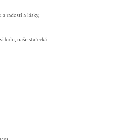
 a radosti a lásky,
 si kolo, naše stařecká
zena.