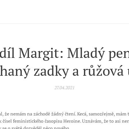
 díl Margit: Mladý pen
haný zadky a růžová
27.04.2021
al, že nemám na záchodě žádný čtení. Kecá, samozřejmě, mám 
 čísel feministického časopisu Heroine. Uznávám, že to asi nen
by se o světě dozvěděl něco nového.