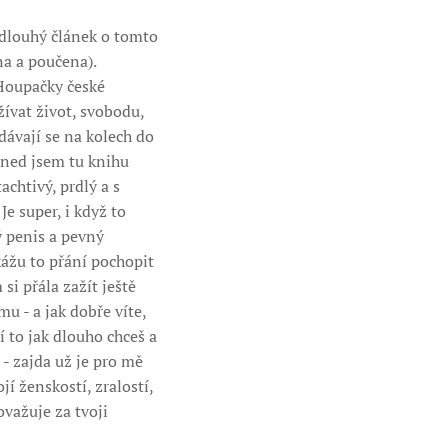
a dlouhý článek o tomto
a a poučena).
 Houpačky české
ívat život, svobodu,
ydávají se na kolech do
Hned jsem tu knihu
chtivý, prdlý a s
Je super, i když to
ý penis a pevný
kážu to přání pochopit
i přála zažít ještě
 - a jak dobře víte,
í to jak dlouho chceš a
- zajda už je pro mě
í ženskostí, zralostí,
ovažuje za tvoji