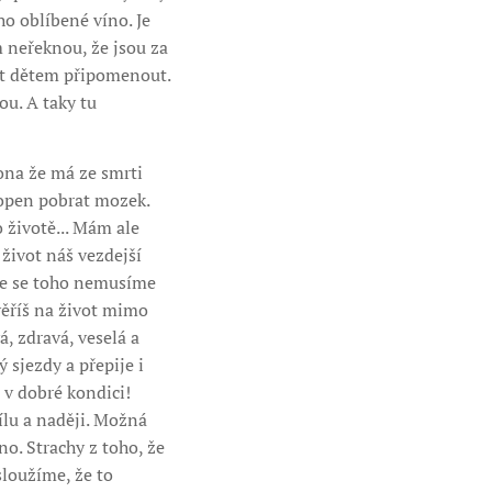
ho oblíbené víno. Je
ám neřeknou, že jsou za
set dětem připomenout.
ou. A taky tu
ona že má ze smrti
hopen pobrat mozek.
o životě... Mám ale
 život náš vezdejší
 že se toho nemusíme
 věříš na život mimo
, zdravá, veselá a
ý sjezdy a přepije i
a v dobré kondici!
ílu a naději. Možná
no. Strachy z toho, že
sloužíme, že to