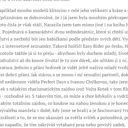
apříklad mnoho modelů klitorisu v celé jeho velikosti a kráse 
 (přiznávám se dobrovolně, že i já jsem byla mnohým překvapen
o čísla je však stáří. Narazila jsem tam mimo jiné i na knihu
 Pojednává o kamarádství dvou sedmdesátnic, které si chtějí už
elství a nechtějí být jen babičkami podle představ svých dětí. V
 z internetové seznamky. Taková holčičí Easy Rider po česku. 
rotože takhle já si to přeju - abychom byly duchem mladý, života
ružství až do konce života! Je to sice dárek, ale učítám jí z ní. 
ratura. Jedním z přání hrdinek je vidět ještě naživo mladý tvrd
t dobrý přání. Jak stárnu a se mnou i mí sexuální partneři, do
ed nedávnem viděla Perfect Days s Ivanou Chýlkovou, taky jsem s
k s nějakým charismatickým zajdou (což Vojta Kotek v tom filmu
h - rozhodně je). S takovým tím, co může a chce kdykoliv a vydrž
ějakým totálním zajdou, co koukne na nahou ženskou a je konec 
ývalého manžela v době, kdy jsme se brali) a je fascinovaný tvoj
zrálostí a to, že se mu ukazuješ za světla svíček a polooděná, p
ho napadlo, že tím zakrýváš vytahaný prsa nebo povislý zadek.