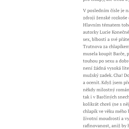
V posledním čísle je n
zdroji ženské rozkoše
Hlavním tématem tohot
autorky Lucie Konečné.
sex, blbosti a své přát
Trutnova za chlapíkem
musela koupit Barče, p
touhou po sexu a dobrod
není žádná vysoká lite
mužský zadek. Cha! Dos
a ocenit. Když jsem př
někdy milostný románe
tak i v Barčiných snec
kolikrát chceš (ne s n
chlapík ve věku mého b
životní moudrostí a vy
rafinovanost, aniž by 