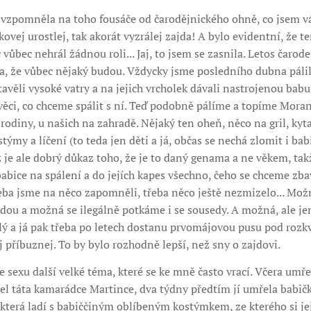
ď vzpomněla na toho fousáče od čarodějnického ohně, co jsem
kovej urostlej, tak akorát vyzrálej zajda! A bylo evidentní, že te
vůbec nehrál žádnou roli... Jaj, to jsem se zasnila. Letos čarode
a, že vůbec nějaký budou. Vždycky jsme posledního dubna pálili
tavěli vysoké vatry a na jejich vrcholek dávali nastrojenou babu
 věci, co chceme spálit s ní. Teď podobně pálíme a topíme Moran
rodiny, u našich na zahradě. Nějaký ten oheň, něco na gril, kyta
týmy a líčení (to teda jen děti a já, občas se nechá zlomit i bab
ž je ale dobrý důkaz toho, že je to daný genama a ne věkem, takž
abice na spálení a do jejích kapes všechno, čeho se chceme zbavi
eba jsme na něco zapomněli, třeba něco ještě nezmizelo... Možn
adou a možná se ilegálně potkáme i se sousedy. A možná, ale
ý a já pak třeba po letech dostanu prvomájovou pusu pod rozkv
j příbuznej. To by bylo rozhodně lepší, než sny o zajdovi.
le sexu další velké téma, které se ke mně často vrací. Včera um
el táta kamarádce Martince, dva týdny předtím jí umřela babičk
 která ladí s babiččiným oblíbeným kostýmkem, ze kterého si jej