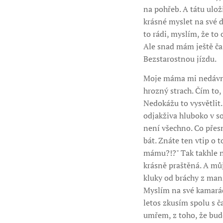
na pohřeb. A tátu ulož
krásné myslet na své dr
to rádi, myslím, že to
Ale snad mám ještě čas.
Bezstarostnou jízdu.
Moje máma mi nedávno 
hrozný strach. Čím to,
Nedokážu to vysvětlit. 
odjakživa hluboko v so
není všechno. Co přes
bát. Znáte ten vtip o 
mámu?!?" Tak takhle ně
krásně praštěná. A můj 
kluky od bráchy z manša
Myslím na své kamarády
letos zkusím spolu s č
umřem, z toho, že bude