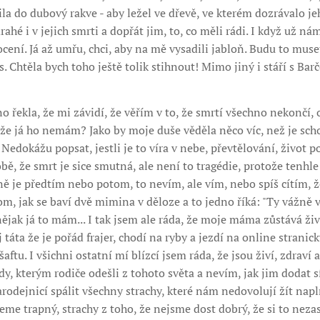
ila do dubový rakve - aby ležel ve dřevě, ve kterém dozrávalo je
ahé i v jejich smrti a dopřát jim, to, co měli rádi. I když už n
 ocení. Já až umřu, chci, aby na mě vysadili jabloň. Budu to mu
 Chtěla bych toho ještě tolik stihnout! Mimo jiný i stáří s Barč
řekla, že mi závidí, že věřím v to, že smrtí všechno nekončí, 
 že já ho nemám? Jako by moje duše věděla něco víc, než je sc
Nedokážu popsat, jestli je to víra v nebe, převtělování, život p
bě, že smrt je sice smutná, ale není to tragédie, protože tenhle
ně je předtím nebo potom, to nevím, ale vím, nebo spíš cítím,
tom, jak se baví dvě mimina v děloze a to jedno říká: "Ty vážně
jak já to mám... I tak jsem ale ráda, že moje máma zůstává živá
táta že je pořád frajer, chodí na ryby a jezdí na online stranick
ftu. I všichni ostatní mí blízcí jsem ráda, že jsou živí, zdraví 
, kterým rodiče odešli z tohoto světa a nevím, jak jim dodat s
arodejnicí spálit všechny strachy, které nám nedovolují žít napl
me trapný, strachy z toho, že nejsme dost dobrý, že si to neza