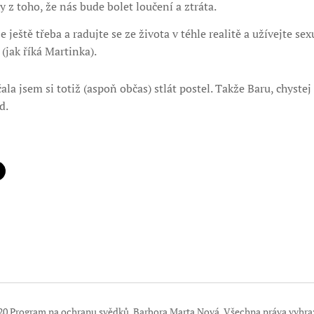
 z toho, že nás bude bolet loučení a ztráta.
e ještě třeba a radujte se ze života v téhle realitě a užívejte sexu
(jak říká Martinka).
ačala jsem si totiž (aspoň občas) stlát postel. Takže Baru, chystej
d.
20 Program na ochranu svědků. Barbora Marta Nová. Všechna práva vyhra