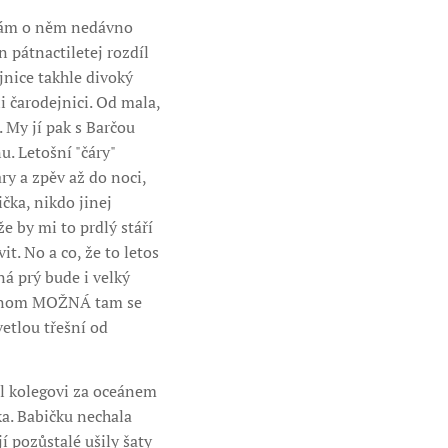
 vám o něm nedávno
n pátnactiletej rozdíl
jnice takhle divoký
 čarodejnici. Od mala,
. My jí pak s Barčou
u. Letošní "čáry"
ry a zpěv až do noci,
ička, nikdo jinej
e by mi to prdlý stáří
t. No a co, že to letos
á prý bude i velký
 jenom MOŽNÁ tam se
etlou třešní od
řel kolegovi za oceánem
a. Babičku nechala
í pozůstalé ušily šaty