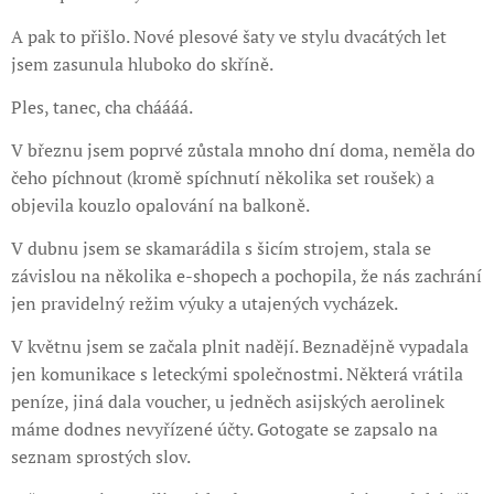
A pak to přišlo. Nové plesové šaty ve stylu dvacátých let
jsem zasunula hluboko do skříně.
Ples, tanec, cha cháááá.
V březnu jsem poprvé zůstala mnoho dní doma, neměla do
čeho píchnout (kromě spíchnutí několika set roušek) a
objevila kouzlo opalování na balkoně.
V dubnu jsem se skamarádila s šicím strojem, stala se
závislou na několika e-shopech a pochopila, že nás zachrání
jen pravidelný režim výuky a utajených vycházek.
V květnu jsem se začala plnit nadějí. Beznadějně vypadala
jen komunikace s leteckými společnostmi. Některá vrátila
peníze, jiná dala voucher, u jedněch asijských aerolinek
máme dodnes nevyřízené účty. Gotogate se zapsalo na
seznam sprostých slov.