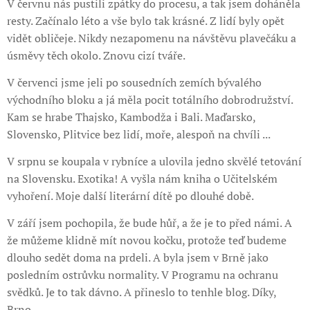
V červnu nás pustili zpátky do procesu, a tak jsem doháněla
resty. Začínalo léto a vše bylo tak krásné. Z lidí byly opět
vidět obličeje. Nikdy nezapomenu na návštěvu plavečáku a
úsměvy těch okolo. Znovu cizí tváře.
V červenci jsme jeli po sousedních zemích bývalého
východního bloku a já měla pocit totálního dobrodružství.
Kam se hrabe Thajsko, Kambodža i Bali. Maďarsko,
Slovensko, Plitvice bez lidí, moře, alespoň na chvíli ...
V srpnu se koupala v rybníce a ulovila jedno skvělé tetování
na Slovensku. Exotika! A vyšla nám kniha o Učitelském
vyhoření. Moje další literární dítě po dlouhé době.
V září jsem pochopila, že bude hůř, a že je to před námi. A
že můžeme klidně mít novou kočku, protože teď budeme
dlouho sedět doma na prdeli. A byla jsem v Brně jako
posledním ostrůvku normality. V Programu na ochranu
svědků. Je to tak dávno. A přineslo to tenhle blog. Díky,
Brno.