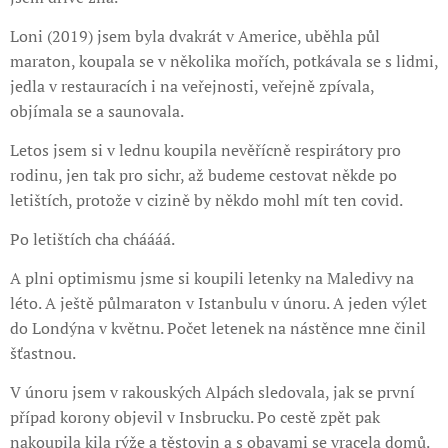
Loni (2019) jsem byla dvakrát v Americe, uběhla půl
maraton, koupala se v několika mořích, potkávala se s lidmi,
jedla v restauracích i na veřejnosti, veřejně zpívala,
objímala se a saunovala.
Letos jsem si v lednu koupila nevěřícně respirátory pro
rodinu, jen tak pro sichr, až budeme cestovat někde po
letištích, protože v cizině by někdo mohl mít ten covid.
Po letištích cha cháááá.
A plni optimismu jsme si koupili letenky na Maledivy na
léto. A ještě půlmaraton v Istanbulu v únoru. A jeden výlet
do Londýna v květnu. Počet letenek na nástěnce mne činil
šťastnou.
V únoru jsem v rakouských Alpách sledovala, jak se první
případ korony objevil v Insbrucku. Po cestě zpět pak
nakoupila kila rýže a těstovin a s obavami se vracela domů.