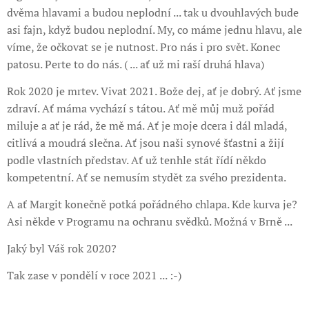
dvěma hlavami a budou neplodní ... tak u dvouhlavých bude
asi fajn, když budou neplodní. My, co máme jednu hlavu, ale
víme, že očkovat se je nutnost. Pro nás i pro svět. Konec
patosu. Perte to do nás. ( ... ať už mi raší druhá hlava)
Rok 2020 je mrtev. Vivat 2021. Bože dej, ať je dobrý. Ať jsme
zdraví. Ať máma vychází s tátou. Ať mě můj muž pořád
miluje a ať je rád, že mě má. Ať je moje dcera i dál mladá,
citlivá a moudrá slečna. Ať jsou naši synové šťastni a žijí
podle vlastních představ. Ať už tenhle stát řídí někdo
kompetentní. Ať se nemusím stydět za svého prezidenta.
A ať Margit konečně potká pořádného chlapa. Kde kurva je?
Asi někde v Programu na ochranu svědků. Možná v Brně ...
Jaký byl Váš rok 2020?
Tak zase v pondělí v roce 2021 ... :-)