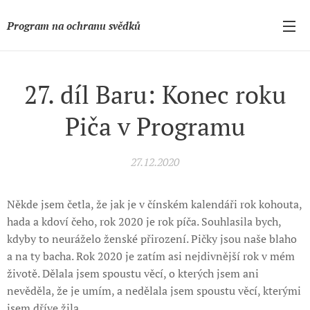
Program na ochranu svědků
27. díl Baru: Konec roku
Piča v Programu
27.12.2020
Někde jsem četla, že jak je v čínském kalendáři rok kohouta,
hada a kdoví čeho, rok 2020 je rok píča. Souhlasila bych,
kdyby to neuráželo ženské přirození. Pičky jsou naše blaho
a na ty bacha. Rok 2020 je zatím asi nejdivnější rok v mém
životě. Dělala jsem spoustu věcí, o kterých jsem ani
nevěděla, že je umím, a nedělala jsem spoustu věcí, kterými
jsem dříve žila.