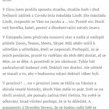
V říjnu jsem prožila spoustu strachu, ztratila čuch i chuť.
Nejhorší zážitek z Covidu byla čokoláda Lindt. Jíte čokoládu
Lindt, rozpouští se Vám na jazyku a ... nic. Prostě nic. Horší
než horečka, kašel, pocení a dlouhotrvající návaly únavy.
V listopadu jsem přežívala nouzový stav a našla si nejlepší
přátele Zoom, Teams, Meets, Skype. Můj obdiv mířil k
učitelům a učitelkám, kteří se neposrali. Pochopili, co je
jejich posláním, prostě to vzdělání do těch dětí dostat, ať se
děje, co se děje. A prostředí je jen okolnost. Tyhle lidi
zachraňovali budoucí svět. Doktoři ten dnešní. Ale učitelé
se starali o to, aby v budoucnu nějací doktoři vůbec byli.
V prosinci? ... no v prosinci jsem se těšila na Vánoce a
sbírala veselé historky, abych Vám měla co psát. Svět se na
chvíli uvolnil, ale pomalu začíná třetí třetina. Na světě je
očkování. Snad všichni pochopí, že je to důležité. A
argumenty z Drsného Severu, že se budou rodit lidé se