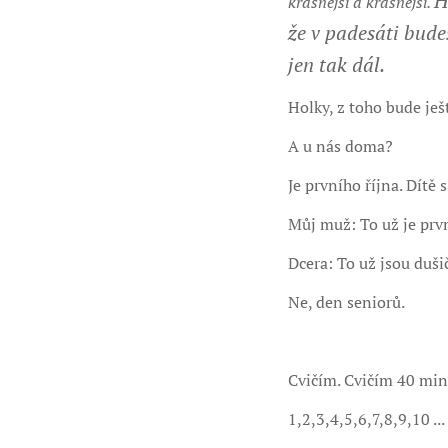
H
krásnější a krásnější.
že v padesáti budeš
jen tak dál.
Holky, z toho bude ještě
A u nás doma?
Je prvního října. Dítě
Můj muž: To už je prv
Dcera: To už jsou duš
Ne, den seniorů.
Cvičím. Cvičím 40 minu
1,2,3,4,5,6,7,8,9,10 ...