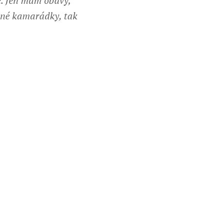
e.
Jen mám obavy,
ásné kamarádky, tak