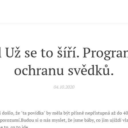
l Už se to šíří. Progr
ochranu svědků.
04.10.2020
došlo, že "ta povídka" by měla být přísně nepřístupná až do 40.
rozumí.Budou si o nás myslet, že jsme báby, co jim ujíždí vla
 to, co to jde.