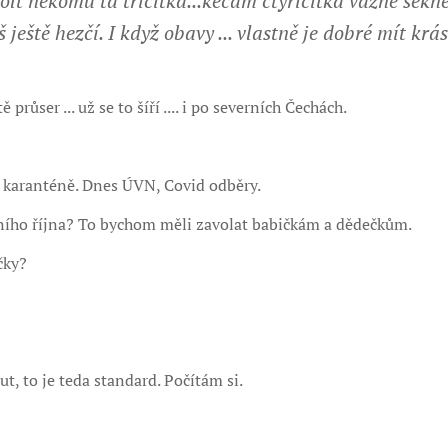
olt někomu ta třicítka...kecám čtyřicítka vážně sekn
 ještě hezčí.
I když obavy ... vlastně je dobré mít kr
 průser ... už se to šíří .... i po severních Čechách.
 s karanténě. Dnes ÚVN, Covid odběry.
ního října? To bychom měli zavolat babičkám a dědečkům.
ičky?
t, to je teda standard. Počítám si.