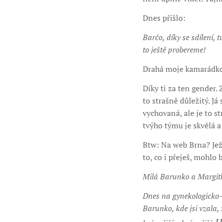
Dnes přišlo:
Barčo, díky se sdílení,
to ještě probereme!
Drahá moje kamarádko 
Díky ti za ten gender. 
to strašně důležitý. J
vychovaná, ale je to s
tvýho týmu je skvělá a 
Btw: Na web Brna? Ježí
to, co i přeješ, mohlo b
Milá Barunko a Margit
Dnes na gynekologicko-p
Barunko, kde jsi vzala,