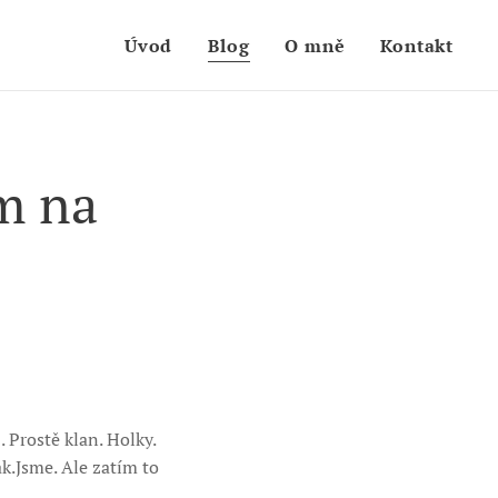
Úvod
Blog
O mně
Kontakt
am na
 Prostě klan. Holky.
k.Jsme. Ale zatím to