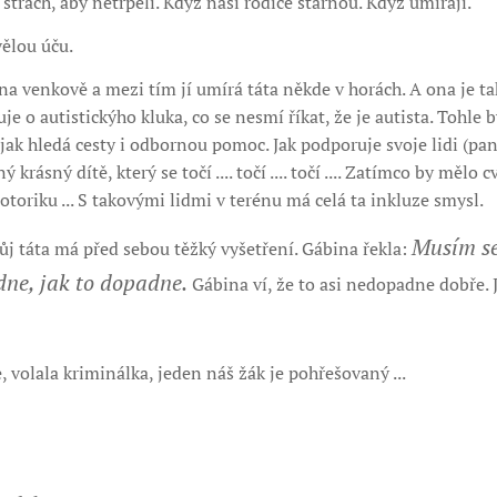
strach, aby netrpěli. Když naši rodiče stárnou. Když umírají.
ělou úču.
 na venkově a mezi tím jí umírá táta někde v horách. A ona je ta
je o autistickýho kluka, co se nesmí říkat, že je autista. Tohle b
 jak hledá cesty i odbornou pomoc. Jak podporuje svoje lidi (paní
ý krásný dítě, který se točí .... točí .... točí .... Zatímco by mělo 
toriku ... S takovými lidmi v terénu má celá ta inkluze smysl.
Musím se
j táta má před sebou těžký vyšetření. Gábina řekla:
dne, jak to dopadne.
Gábina ví, že to asi nedopadne dobře. J
 volala kriminálka, jeden náš žák je pohřešovaný ...