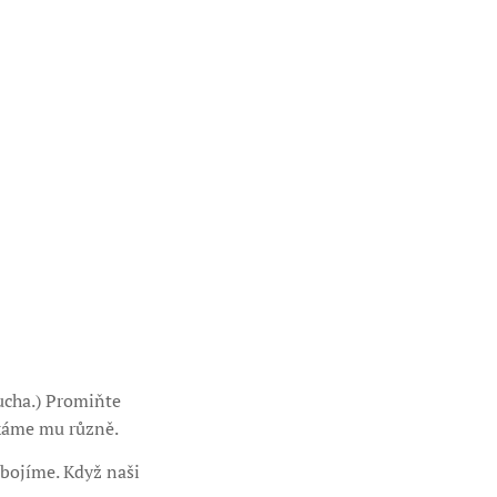
ucha.) Promiňte
íkáme mu různě.
 bojíme. Když naši