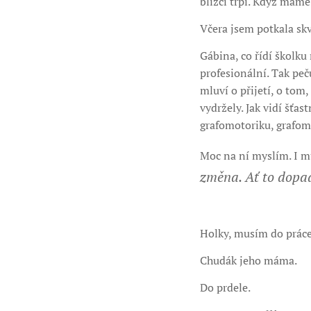
blízcí trpí. Když máme 
Včera jsem potkala skv
Gábina, co řídí školku
profesionální. Tak peču
mluví o přijetí, o tom,
vydržely. Jak vidí šťastn
grafomotoriku, grafomo
Moc na ní myslím. I mů
změna.
Ať to dopa
Holky, musím do práce,
Chudák jeho máma.
Do prdele.