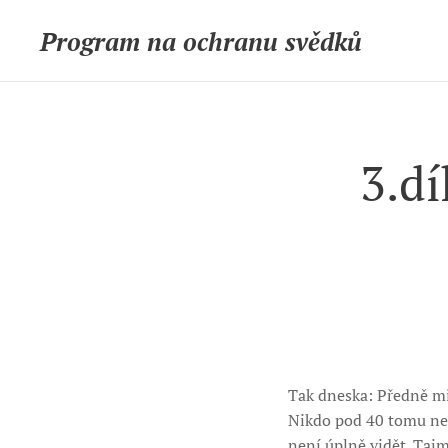
Program na ochranu svědků
3.dí
Tak dneska: Předně mi 
Nikdo pod 40 tomu nepo
není úplně vidět. Tajme