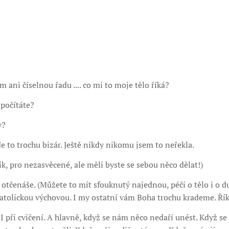
m ani číselnou řadu .... co mi to moje tělo říká?
 počítáte?
y?
e to trochu bizár. Ještě nikdy nikomu jsem to neřekla.
ik, pro nezasvěcené, ale měli byste se sebou něco dělat!)
otčenáše. (Můžete to mít sfouknutý najednou, péči o tělo i o d
s katolickou výchovou. I my ostatní vám Boha trochu krademe. Ř
I při cvičení. A hlavně, když se nám něco nedaří unést. Když se