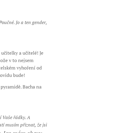
Poučné. Jo a ten gender,
učitelky a učitelé! Je
otože v to nejsem
itelském vyhoření od
 Covidu bude!
o pyramidě. Bacha na
jí Vaše řádky. A
tí musím přiznat, že jsi