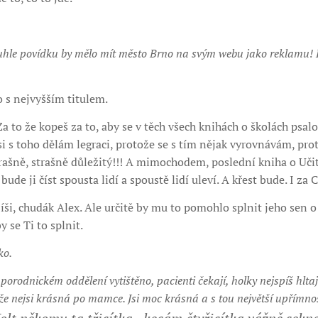
 tuhle povídku by mělo mít město Brno na svým webu jako reklamu! 
s nejvyšším titulem.
Za to že kopeš za to, aby se v těch všech knihách o školách psalo 
á si s toho dělám legraci, protože se s tím nějak vyrovnávám, pr
trašně, strašně důležitý!!! A mimochodem, poslední kniha o Uč
bude ji číst spousta lidí a spoustě lidí uleví. A křest bude. I za
ši, chudák Alex. Ale určitě by mu to pomohlo splnit jeho sen 
y se Ti to splnit.
ko.
orodnickém oddělení vytištěno, pacienti čekají, holky nejspíš hlta
 že nejsi krásná po mamce. Jsi moc krásná a s tou největší upřímnos