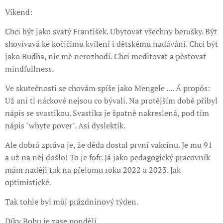
Víkend:
Chci být jako svatý František. Ubytovat všechny berušky. Být
shovívavá ke kočičímu kvílení i dětskému nadávání. Chci být
jako Budha, nic mě nerozhodí. Chci meditovat a pěstovat
mindfullness.
Ve skutečnosti se chovám spíše jako Mengele .... Á propós:
Už ani ti náckové nejsou co bývali. Na protějším době přibyl
nápis se svastikou. Svastika je špatně nakreslená, pod tím
nápis "whyte pover". Asi dyslektik.
Ale dobrá zpráva je, že děda dostal první vakcínu. Je mu 91
a už na něj došlo! To je fofr. Já jako pedagogický pracovník
mám naději tak na přelomu roku 2022 a 2023. Jak
optimistické.
Tak tohle byl můj prázdninový týden.
Díky Bohu je zase pondělí.