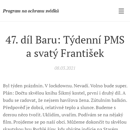
Program na ochranu svědků
47. díl Baru: Týdenní PMS
a svatý František
08.03.2021
Byl týden prázdnin. V lockdownu. Nevadí. Volno bude super.
Plán: Dočtu skvělou knihu Šikmý kostel, první i druhý díl. A
budu se radovat, že nejsem havířova žena. Zútulním balkón.
Předpověď je dobrá, relativně teplo a slunce. Budeme s
dcerou něco tvořit. Uklidím, uvařím. Podívám se na nějaký
film. Projdeme se po naší obci. Můžeme dokončit tu skvělou
skautskou hru Rychlé šípy, kdy sbíráte indicie na Starém