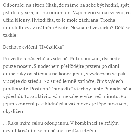
Odborníci na sítích říkají, že máme na sebe být hodní, spát,
jíst dobrý věci, jet na minimum. Vzpomenu si na cvičení, co
učím klienty. Hvězdička, to je moje záchrana. Trocha
mindfullness v reálném životě. Neznáte hvězdičku? Dělá se
takhle:
Dechové cvičení "Hvězdička"
Proveďte 5 nádechů a výdechů. Pokud možno, dýchejte
pouze nosem. S nádechem přejíždějte prstem po dlani
druhé ruky od středu a na konec prstu, s výdechem se pak
vracejte do středu. Na střed jemně zatlačte, čímž výdech
prodloužíte. Postupně "projeďte" všechny prsty (5 nádechů a
výdechů). Tato aktivita vám nezabere více než minutu. Po
jejím skončení jste klidnější a váš mozek je lépe prokrven,
okysličen.
... Ruku mám celou ošoupanou. V kombinaci se stálým
desinfikováním se mi pěkně rozjíždí ekzém.