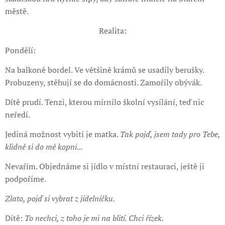
městě.
Realita:
Pondělí:
Na balkoně bordel. Ve většině krámů se usadily berušky.
Probuzeny, stěhují se do domácnosti. Zamořily obývák.
Dítě prudí. Tenzi, kterou mírnilo školní vysílání, teď nic
neředí.
Jediná možnost vybití je matka.
Tak pojď, jsem tady pro Tebe,
klidně si do mě kopni...
Nevařím. Objednáme si jídlo v místní restauraci, ještě ji
podpoříme.
Zlato, pojď si vybrat z jídelníčku.
Dítě:
To nechci, z toho je mi na blití. Chci řízek.