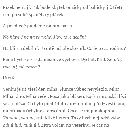
Řízek nemají. Tak bude zbytek omáčky od babičky, již třetí
den po sobě španělský ptáček.
A po obědě půjdeme na procházku.
No hlavně ne na ty rychlý šípy, to je debilní.
Na blití a debilní. To dítě má ale slovník. Co je to za rodinu?
Ráda bych se zřekla násilí ve výchově. Dýchat. Klid. Zen.
Ty
vole, už mě neser!!!!
Úterý:
Venku je už třetí den mlha. Slunce vůbec nevylezlo. Mlha.
Mlha ráno. Mlha večer. Kosa jako blázen. Kočka mrouská, lísá
se a oblézá. Co bylo před 14 dny roztomilou předzvěstí jara,
mi připadá úchylné a obscénní. Chce se mi ji nakopnout.
Vauuuu, vauuu
, zní tklivě bytem. Taky bych nejradši vyla:
aúúúúúú, aúúúúú
. Zítra volám na veterinu. Je čas na