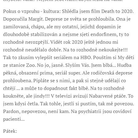
Pokus o vzpruhu - kultura: Shlédla jsem film Death to 2020.
Doporučila Margit. Deprese ze světa se prohloubila. Ona je
zamilovaná, chápu, ale my ostatní, jejichž dopamin je
dlouhodobě stabilizován a nejsme sjeti endorfinem, ty to
rozhodně nerozptýlí. Vidět rok 2020 ještě jednou mi
rozhodně neudělalo dobře. Na to rozhodně nekoukejte!!!
Tak to zkusím vylepšit seriálem na HBO. Pouštím si My děti
ze stanice Zoo. No jo, jasně. Slyším Vás. Jsem blbá... Hudba
pěkná, obsazení prima, seriál super. Ale rodičovská deprese
prohloubena. Pipláte se s nimi, a pak si stejně udělají co
chtějí ... a může to dopadnout fakt blbě. Na to rozhodně
koukněte, ale jindy!!! V televizi avizují Nabarvené ptáče. To
jsem kdysi četla. Tak tohle, jestli si pustím, tak mě povezou.
Pardon, nepovezou, není kam. Na psychiatrii jsou covidoví
pacienti...
Pátek: