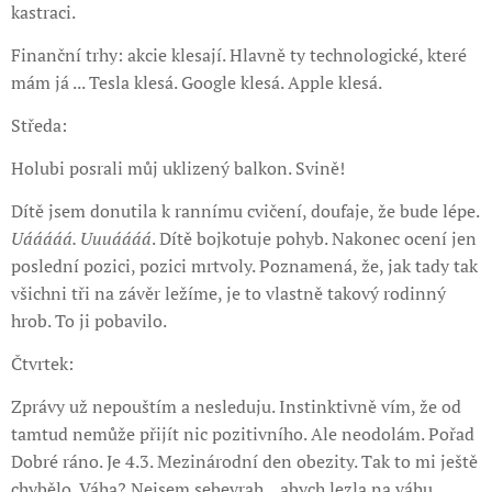
kastraci.
Finanční trhy: akcie klesají. Hlavně ty technologické, které
mám já ... Tesla klesá. Google klesá. Apple klesá.
Středa:
Holubi posrali můj uklizený balkon. Svině!
Dítě jsem donutila k rannímu cvičení, doufaje, že bude lépe.
Uááááá. Uuuáááá
. Dítě bojkotuje pohyb. Nakonec ocení jen
poslední pozici, pozici mrtvoly. Poznamená, že, jak tady tak
všichni tři na závěr ležíme, je to vlastně takový rodinný
hrob. To ji pobavilo.
Čtvrtek:
Zprávy už nepouštím a nesleduju. Instinktivně vím, že od
tamtud nemůže přijít nic pozitivního. Ale neodolám. Pořad
Dobré ráno. Je 4.3. Mezinárodní den obezity. Tak to mi ještě
chybělo. Váha? Nejsem sebevrah... abych lezla na váhu.