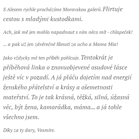
Flirtuje
S Alexem rychle procházíme Moravskou galerii.
cestou s mladými kustodkami.
Ach, jak mě jen mohlo napadnout s ním něco mít - chlapeček!
... a pak už jen závěrečné líbnutí za ucho a Mama Mia!
Tentokrát je
Jako vždycky mě ten příběh pohlcuje.
příběhová linka o znovuobjevené osudové lásce
ještě víc v pozadí.
A já pláču dojetím nad energií
ženského přátelství a krásy a ošemetnosti
mateřství.
To je tak krásná, těžká, silná, úžasná
věc, být žena, kamarádka, máma... a já tohle
všechno jsem.
Díky za ty dary, Vesmíre.