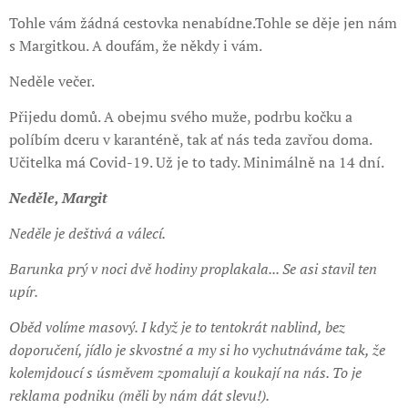
Tohle vám žádná cestovka nenabídne.Tohle se děje jen nám
s Margitkou. A doufám, že někdy i vám.
Neděle večer.
Přijedu domů. A obejmu svého muže, podrbu kočku a
políbím dceru v karanténě, tak ať nás teda zavřou doma.
Učitelka má Covid-19. Už je to tady. Minimálně na 14 dní.
Neděle, Margit
Neděle je deštivá a válecí.
Barunka prý v noci dvě hodiny proplakala... Se asi stavil ten
upír.
Oběd volíme masový. I když je to tentokrát nablind, bez
doporučení, jídlo je skvostné a my si ho vychutnáváme tak, že
kolemjdoucí s úsměvem zpomalují a koukají na nás. To je
reklama podniku (měli by nám dát slevu!).