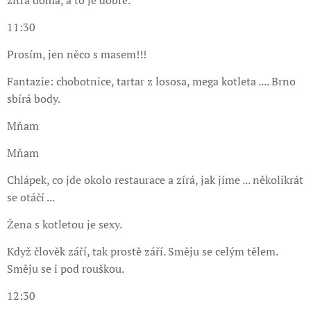
zítra doma, a to je dobře.
11:30
Prosím, jen něco s masem!!!
Fantazie: chobotnice, tartar z lososa, mega kotleta .... Brno
sbírá body.
Mňam
Mňam
Chlápek, co jde okolo restaurace a zírá, jak jíme ... několikrát
se otáčí ...
Žena s kotletou je sexy.
Když člověk září, tak prostě září. Směju se celým tělem.
Směju se i pod rouškou.
12:30