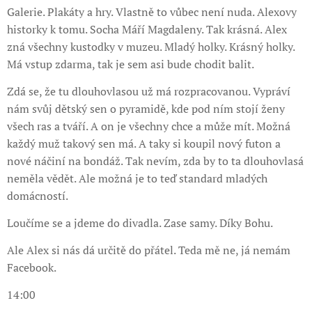
Galerie. Plakáty a hry. Vlastně to vůbec není nuda. Alexovy
historky k tomu. Socha Máří Magdaleny. Tak krásná. Alex
zná všechny kustodky v muzeu. Mladý holky. Krásný holky.
Má vstup zdarma, tak je sem asi bude chodit balit.
Zdá se, že tu dlouhovlasou už má rozpracovanou. Vypráví
nám svůj dětský sen o pyramidě, kde pod ním stojí ženy
všech ras a tváří. A on je všechny chce a může mít. Možná
každý muž takový sen má. A taky si koupil nový futon a
nové náčiní na bondáž. Tak nevím, zda by to ta dlouhovlasá
neměla vědět. Ale možná je to teď standard mladých
domácností.
Loučíme se a jdeme do divadla. Zase samy. Díky Bohu.
Ale Alex si nás dá určitě do přátel. Teda mě ne, já nemám
Facebook.
14:00