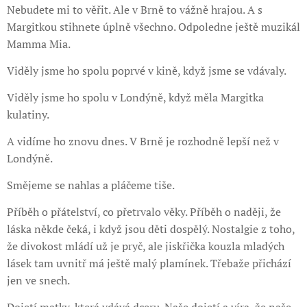
Nebudete mi to věřit. Ale v Brně to vážně hrajou. A s
Margitkou stihnete úplně všechno. Odpoledne ještě muzikál
Mamma Mia.
Viděly jsme ho spolu poprvé v kině, když jsme se vdávaly.
Viděly jsme ho spolu v Londýně, když měla Margitka
kulatiny.
A vidíme ho znovu dnes. V Brně je rozhodně lepší než v
Londýně.
Smějeme se nahlas a pláčeme tiše.
Příběh o přátelství, co přetrvalo věky. Příběh o naději, že
láska někde čeká, i když jsou děti dospělý. Nostalgie z toho,
že divokost mládí už je pryč, ale jiskřička kouzla mladých
lásek tam uvnitř má ještě malý plamínek. Třebaže přichází
jen ve snech.