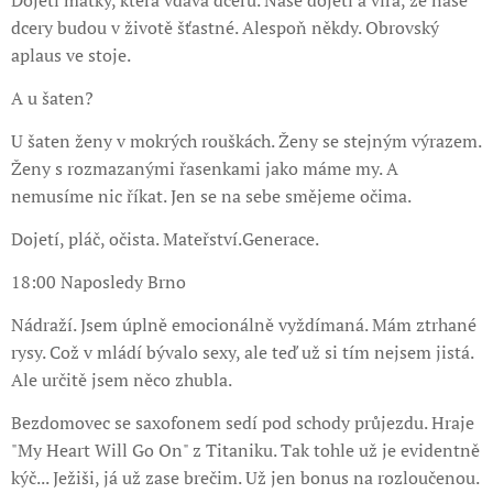
Dojetí matky, která vdává dceru. Naše dojetí a víra, že naše
dcery budou v životě šťastné. Alespoň někdy. Obrovský
aplaus ve stoje.
A u šaten?
U šaten ženy v mokrých rouškách. Ženy se stejným výrazem.
Ženy s rozmazanými řasenkami jako máme my. A
nemusíme nic říkat. Jen se na sebe smějeme očima.
Dojetí, pláč, očista. Mateřství.Generace.
18:00 Naposledy Brno
Nádraží. Jsem úplně emocionálně vyždímaná. Mám ztrhané
rysy. Což v mládí bývalo sexy, ale teď už si tím nejsem jistá.
Ale určitě jsem něco zhubla.
Bezdomovec se saxofonem sedí pod schody průjezdu. Hraje
"My Heart Will Go On" z Titaniku. Tak tohle už je evidentně
kýč... Ježiši, já už zase brečim. Už jen bonus na rozloučenou.